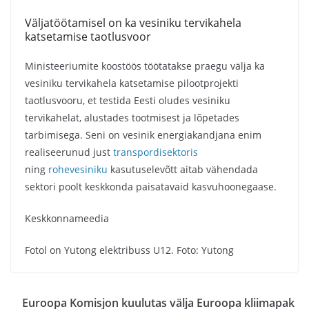
Väljatöötamisel on ka vesiniku tervikahela
katsetamise taotlusvoor
Ministeeriumite koostöös töötatakse praegu välja ka
vesiniku tervikahela katsetamise pilootprojekti
taotlusvooru, et testida Eesti oludes vesiniku
tervikahelat, alustades tootmisest ja lõpetades
tarbimisega. Seni on vesinik energiakandjana enim
realiseerunud just
transpordisektoris
ning
rohevesiniku
kasutuselevõtt aitab vähendada
sektori poolt keskkonda paisatavaid kasvuhoonegaase.
Keskkonnameedia
Fotol on Yutong elektribuss U12. Foto: Yutong
Euroopa Komisjon kuulutas välja Euroopa kliimapak