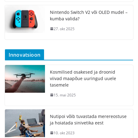
Nintendo Switch V2 või OLED mudel –
kumba valida?
27. okt 2025
Innovatsioon
Kosmilised osakesed ja droonid
viivad maapõue uuringud uuele
tasemele
15. mai 2025
Nutipoi võib tuvastada merereostuse
ja hoiatada sinivetika eest
10. okt 2023