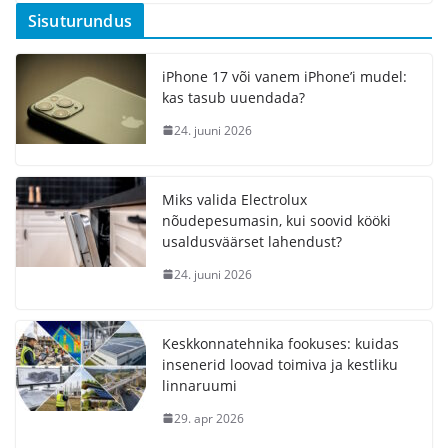
Sisuturundus
iPhone 17 või vanem iPhone’i mudel:
kas tasub uuendada?
24. juuni 2026
Miks valida Electrolux
nõudepesumasin, kui soovid kööki
usaldusväärset lahendust?
24. juuni 2026
Keskkonnatehnika fookuses: kuidas
insenerid loovad toimiva ja kestliku
linnaruumi
29. apr 2026