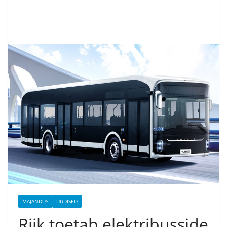
MAJANDUS
UUDISED
Riik toetab elektribusside