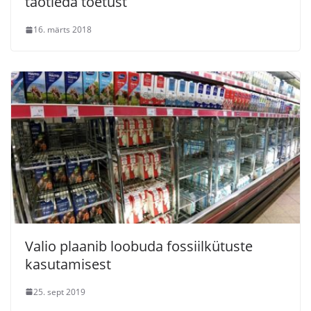
taotleda toetust
16. märts 2018
Valio plaanib loobuda fossiilkütuste
kasutamisest
25. sept 2019