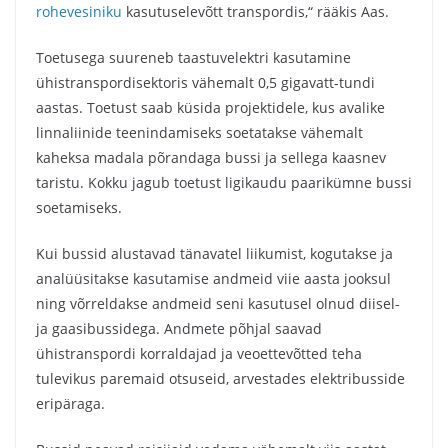
rohevesiniku
kasutuselevõtt transpordis,“ rääkis Aas.
Toetusega suureneb taastuvelektri kasutamine
ühistranspordisektoris vähemalt 0,5 gigavatt-tundi
aastas. Toetust saab küsida projektidele, kus avalike
linnaliinide teenindamiseks soetatakse vähemalt
kaheksa madala põrandaga bussi ja sellega kaasnev
taristu. Kokku jagub toetust ligikaudu paarikümne bussi
soetamiseks.
Kui bussid alustavad tänavatel liikumist, kogutakse ja
analüüsitakse kasutamise andmeid viie aasta jooksul
ning võrreldakse andmeid seni kasutusel olnud diisel-
ja gaasibussidega. Andmete põhjal saavad
ühistranspordi korraldajad ja veoettevõtted teha
tulevikus paremaid otsuseid, arvestades elektribusside
eripäraga.