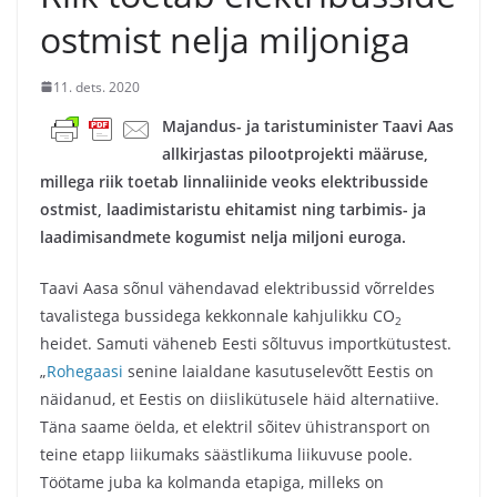
ostmist nelja miljoniga
11. dets. 2020
Majandus- ja taristuminister Taavi Aas
allkirjastas pilootprojekti määruse,
millega riik toetab linnaliinide veoks elektribusside
ostmist, laadimistaristu ehitamist ning tarbimis- ja
laadimisandmete kogumist nelja miljoni euroga.
Taavi Aasa sõnul vähendavad elektribussid võrreldes
tavalistega bussidega kekkonnale kahjulikku CO
2
heidet. Samuti väheneb Eesti sõltuvus importkütustest.
„
Rohegaasi
senine laialdane kasutuselevõtt Eestis on
näidanud, et Eestis on diislikütusele häid alternatiive.
Täna saame öelda, et elektril sõitev ühistransport on
teine etapp liikumaks säästlikuma liikuvuse poole.
Töötame juba ka kolmanda etapiga, milleks on