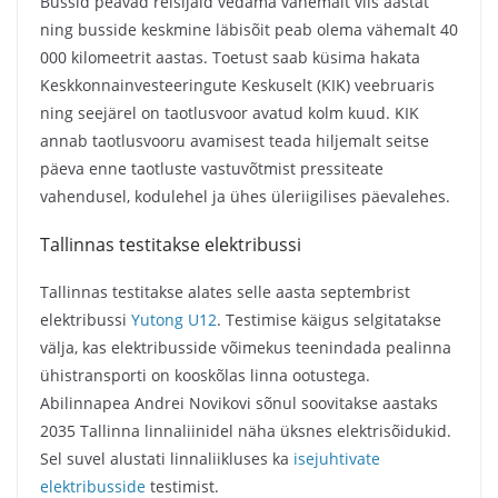
Bussid peavad reisijaid vedama vähemalt viis aastat
ning busside keskmine läbisõit peab olema vähemalt 40
000 kilomeetrit aastas. Toetust saab küsima hakata
Keskkonnainvesteeringute Keskuselt (KIK) veebruaris
ning seejärel on taotlusvoor avatud kolm kuud. KIK
annab taotlusvooru avamisest teada hiljemalt seitse
päeva enne taotluste vastuvõtmist pressiteate
vahendusel, kodulehel ja ühes üleriigilises päevalehes.
Tallinnas testitakse elektribussi
Tallinnas testitakse alates selle aasta septembrist
elektribussi
Yutong U12
. Testimise käigus selgitatakse
välja, kas elektribusside võimekus teenindada pealinna
ühistransporti on kooskõlas linna ootustega.
Abilinnapea Andrei Novikovi sõnul soovitakse aastaks
2035 Tallinna linnaliinidel näha üksnes elektrisõidukid.
Sel suvel alustati linnaliikluses ka
isejuhtivate
elektribusside
testimist.