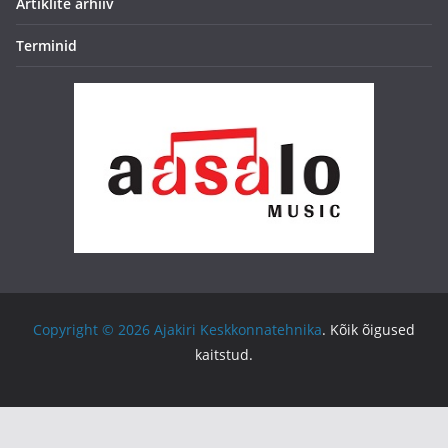
Artiklite arhiiv
Terminid
Copyright © 2026
Ajakiri Keskkonnatehnika
. Kõik õigused
kaitstud.