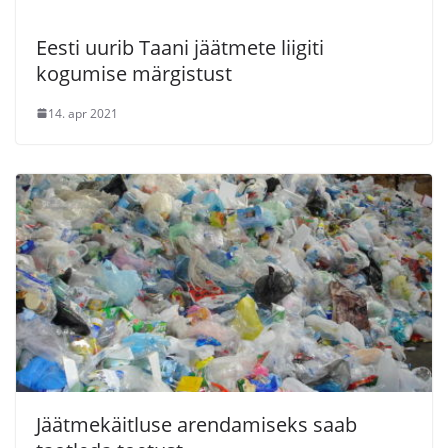
Eesti uurib Taani jäätmete liigiti
kogumise märgistust
14. apr 2021
Jäätmekäitluse arendamiseks saab