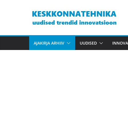
Skip
to
content
AJAKIRJA ARHIIV
UUDISED
INNOVA