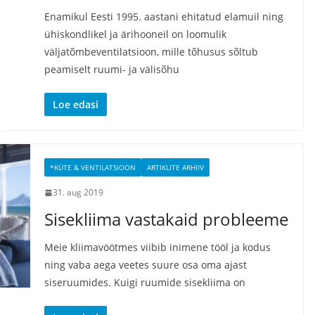
Enamikul Eesti 1995. aastani ehitatud elamuil ning
ühiskondlikel ja ärihooneil on loomulik
väljatõmbeventilatsioon, mille tõhusus sõltub
peamiselt ruumi- ja välisõhu
Loe edasi
*KÜTE & VENTILATSIOON
ARTIKLITE ARHIIV
31. aug 2019
Sisekliima vastakaid probleeme
Meie kliimavöötmes viibib inimene tööl ja kodus
ning vaba aega veetes suure osa oma ajast
siseruumides. Kuigi ruumide sisekliima on