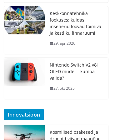
Keskkonnatehnika
fookuses: kuidas
insenerid loovad toimiva
ja kestliku linnaruumi
29. apr 2026
Nintendo Switch V2 või
OLED mudel – kumba
valida?
27. okt 2025
Innovatsioon
Kosmilised osakesed ja
droonid viivad maapõue