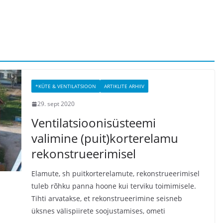
*KÜTE & VENTILATSIOON
ARTIKLITE ARHIIV
29. sept 2020
Ventilatsioonisüsteemi
valimine (puit)korterelamu
rekonstrueerimisel
Elamute, sh puitkorterelamute, rekonstrueerimisel
tuleb rõhku panna hoone kui terviku toimimisele.
Tihti arvatakse, et rekonstrueerimine seisneb
üksnes välispiirete soojustamises, ometi