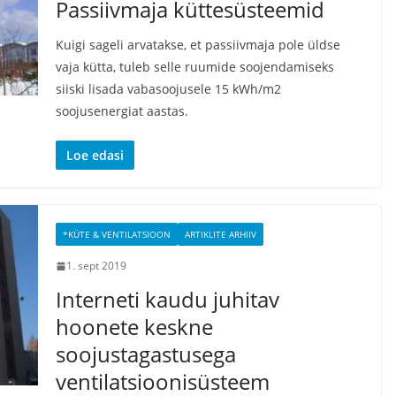
Passiivmaja küttesüsteemid
Kuigi sageli arvatakse, et passiivmaja pole üldse
vaja kütta, tuleb selle ruumide soojendamiseks
siiski lisada vabasoojusele 15 kWh/m2
soojusenergiat aastas.
Loe edasi
*KÜTE & VENTILATSIOON
ARTIKLITE ARHIIV
1. sept 2019
Interneti kaudu juhitav
hoonete keskne
soojustagastusega
ventilatsioonisüsteem