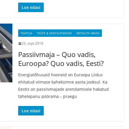
Loe edasi
*EHITUS
*KÜTE & VENTILATSIOON
ARTIKLITE ARHIIV
23. sept 2019
Passiivmaja – Quo vadis,
Euroopa? Quo vadis, Eesti?
Energiatõhusaid hooneid on Euroopa Liidus
ehitatud viimase kahekümne aasta jooksul. Ka
Eestis on passiivmajade arendamisele hakatud
tähelepanu pöörama – praegu
Loe edasi