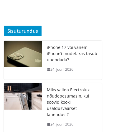
Sisuturundus
iPhone 17 või vanem
iPhone’i mudel: kas tasub
uuendada?
24. juuni 2026
Miks valida Electrolux
nõudepesumasin, kui
soovid kööki
usaldusväärset
lahendust?
24. juuni 2026