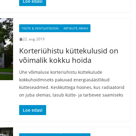
Loe edasi
*KÜTE & VENTILATSIOON
ARTIKLITE ARHIIV
22. aug 2019
Korteriühistu küttekulusid on
võimalik kokku hoida
Ühe võimaluse korteriühistu küttekulude
kokkuhoidmiseks pakuvad energiasäästlikud
kütteseadmed. Keskküttega hoones, kus radiaatorid
on juba olemas, tasub kütte- ja tarbevee saamiseks
Loe edasi