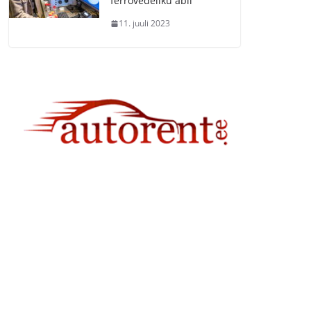
ferrovedeliku abil
11. juuli 2023