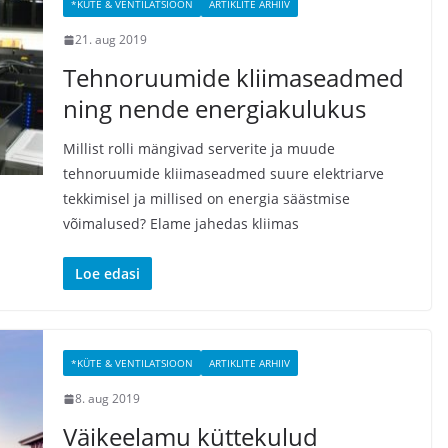
*KÜTE & VENTILATSIOON
ARTIKLITE ARHIIV
21. aug 2019
Tehnoruumide kliimaseadmed
ning nende energiakulukus
Millist rolli mängivad serverite ja muude
tehnoruumide kliimaseadmed suure elektriarve
tekkimisel ja millised on energia säästmise
võimalused? Elame jahedas kliimas
Loe edasi
*KÜTE & VENTILATSIOON
ARTIKLITE ARHIIV
8. aug 2019
Väikeelamu küttekulud