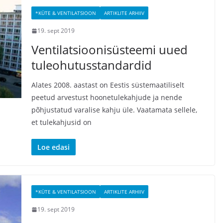
*KÜTE & VENTILATSIOON
ARTIKLITE ARHIIV
19. sept 2019
Ventilatsioonisüsteemi uued
tuleohutusstandardid
Alates 2008. aastast on Eestis süstemaatiliselt
peetud arvestust hoonetulekahjude ja nende
põhjustatud varalise kahju üle. Vaatamata sellele,
et tulekahjusid on
Loe edasi
*KÜTE & VENTILATSIOON
ARTIKLITE ARHIIV
19. sept 2019