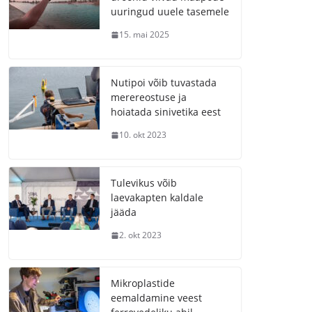
uuringud uuele tasemele
15. mai 2025
Nutipoi võib tuvastada
merereostuse ja
hoiatada sinivetika eest
10. okt 2023
Tulevikus võib
laevakapten kaldale
jääda
2. okt 2023
Mikroplastide
eemaldamine veest