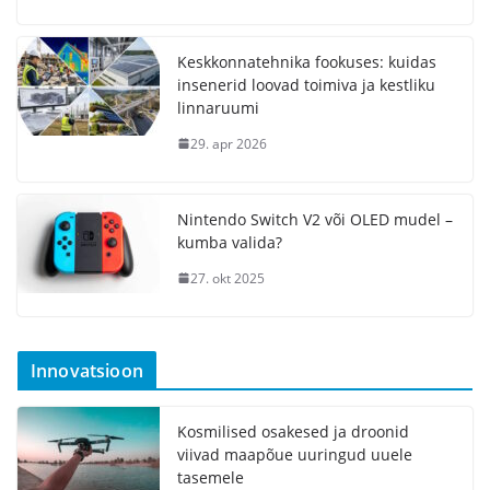
Keskkonnatehnika fookuses: kuidas
insenerid loovad toimiva ja kestliku
linnaruumi
29. apr 2026
Nintendo Switch V2 või OLED mudel –
kumba valida?
27. okt 2025
Innovatsioon
Kosmilised osakesed ja droonid
viivad maapõue uuringud uuele
tasemele