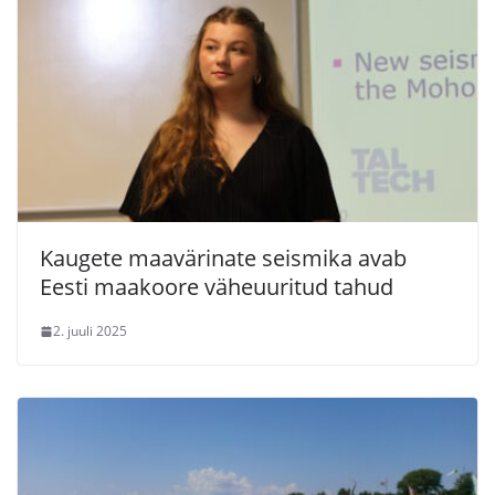
Kaugete maavärinate seismika avab
Eesti maakoore väheuuritud tahud
2. juuli 2025