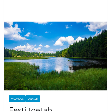
MAJANDUS
UUDISED
Eesti toetab