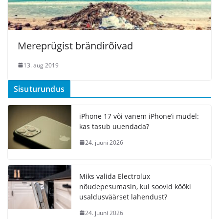
Mereprügist brändirõivad
13. aug 2019
Sisuturundus
iPhone 17 või vanem iPhone’i mudel:
kas tasub uuendada?
24. juuni 2026
Miks valida Electrolux
nõudepesumasin, kui soovid kööki
usaldusväärset lahendust?
24. juuni 2026