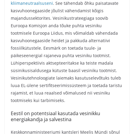
kliimaneutraalsuseni
. See tähendab õhku paisatavate
kasvuhoonegaaside jõulist vähendamist kõigis
majandussektorites. Vesinikustrateegiaga soovib
Euroopa Komisjon anda tõuke puhta vesiniku
tootmisele Euroopa Liidus, mis võimaldab vähendada
kasvuhoonegaaside heidet ja pakkuda alternatiivi
fossiilkütustele. Eesmärk on toetada tuule- ja
päikeseenergial rajaneva puhta vesiniku tootmist.
Lühiperspektiivis aktsepteeritakse ka teiste madala
süsinikusisaldusega kütuste baasil vesiniku tootmist.
Vesinikutehnoloogiate laiemaks kasutuselevõtuks tuleb
luua EL-ülene sertifitseerimissüsteem ja toetada taristu
rajamist, et luua reaalsed võimalused nii vesiniku
tootmiseks kui tarbimiseks.
Eestil on potentsiaal kasutada vesinikku
energiakandja ja salvestina
Keskkonnaministeeriumi kantsleri Meelis Mündi sõnul