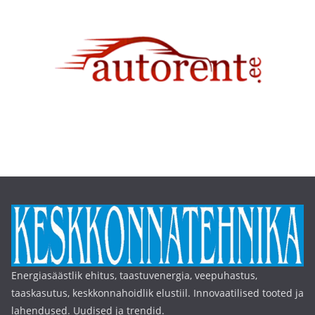
Energiasäästlik ehitus, taastuvenergia, veepuhastus,
taaskasutus, keskkonnahoidlik elustiil. Innovaatilised tooted ja
lahendused. Uudised ja trendid.