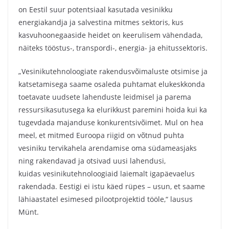
on Eestil suur potentsiaal kasutada vesinikku
energiakandja ja salvestina mitmes sektoris, kus
kasvuhoonegaaside heidet on keerulisem vähendada,
näiteks tööstus-, transpordi-, energia- ja ehitussektoris.
„Vesinikutehnoloogiate rakendusvõimaluste otsimise ja
katsetamisega saame osaleda puhtamat elukeskkonda
toetavate uudsete lahenduste leidmisel ja parema
ressursikasutusega ka elurikkust paremini hoida kui ka
tugevdada majanduse konkurentsivõimet. Mul on hea
meel, et mitmed Euroopa riigid on võtnud puhta
vesiniku tervikahela arendamise oma südameasjaks
ning rakendavad ja otsivad uusi lahendusi,
kuidas vesinikutehnoloogiaid laiemalt igapäevaelus
rakendada. Eestigi ei istu käed rüpes – usun, et saame
lähiaastatel esimesed pilootprojektid tööle,“ lausus
Münt.