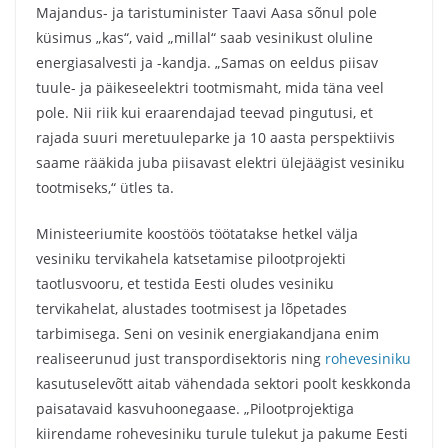
Majandus- ja taristuminister Taavi Aasa sõnul pole
küsimus „kas“, vaid „millal“ saab vesinikust oluline
energiasalvesti ja -kandja. „Samas on eeldus piisav
tuule- ja päikeseelektri tootmismaht, mida täna veel
pole. Nii riik kui eraarendajad teevad pingutusi, et
rajada suuri meretuuleparke ja 10 aasta perspektiivis
saame rääkida juba piisavast elektri ülejäägist vesiniku
tootmiseks,“ ütles ta.
Ministeeriumite koostöös töötatakse hetkel välja
vesiniku tervikahela katsetamise pilootprojekti
taotlusvooru, et testida Eesti oludes vesiniku
tervikahelat, alustades tootmisest ja lõpetades
tarbimisega. Seni on vesinik energiakandjana enim
realiseerunud just transpordisektoris ning
rohevesiniku
kasutuselevõtt aitab vähendada sektori poolt keskkonda
paisatavaid kasvuhoonegaase. „Pilootprojektiga
kiirendame rohevesiniku turule tulekut ja pakume Eesti