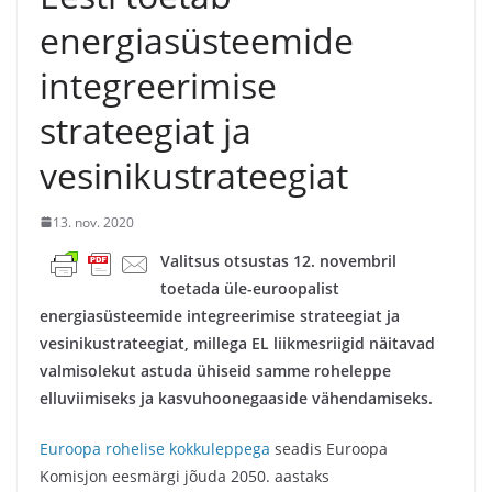
energiasüsteemide
integreerimise
strateegiat ja
vesinikustrateegiat
13. nov. 2020
Valitsus otsustas 12. novembril
toetada üle-euroopalist
energiasüsteemide integreerimise strateegiat ja
vesinikustrateegiat, millega EL liikmesriigid näitavad
valmisolekut astuda ühiseid samme roheleppe
elluviimiseks ja kasvuhoonegaaside vähendamiseks.
Euroopa rohelise kokkuleppega
seadis Euroopa
Komisjon eesmärgi jõuda 2050. aastaks