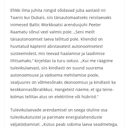
Ehkki ilma juhita rongid sõidavad juba aastaid nii
Taanis kui Dubais, siis täisautomaatseks reisilaevaks
inimesed Baltic Workboatsi arendusjuhi Peeter
Raamatu sõnul veel valmis pole. „Seni meilt
täisautonoomset laeva tellitud pole. Kliendid on
huvitatud kaptenit abistavatest autonoomsetest
süsteemidest, mis teevad haalamise ja laadimise
lihtsamaks,“ kirjeldas ta turu ootusi. „Kui me räägime
tulevikulaevast, siis kindlasti on suund suurema
autonoomsuse ja väiksema mehitamise poole,
sealjuures on võtmesõnaks ökonoomsus ja kindlasti ka
keskkonnasõbralikkus. Hangetest näeme, et iga teine-
kolmas tellitav alus on elektriline või hübriid.“
Tulevikulaevade arendamisel on seega oluline osa
tulevikukütustel ja parimate energialahenduste
väljatöötamisel. „Kütus peab sobima laeva seadmetega,