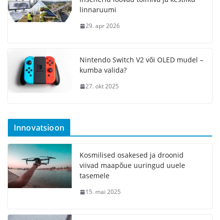
linnaruumi
29. apr 2026
Nintendo Switch V2 või OLED mudel –
kumba valida?
27. okt 2025
Innovatsioon
Kosmilised osakesed ja droonid
viivad maapõue uuringud uuele
tasemele
15. mai 2025