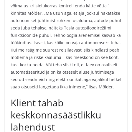
võimalus kriisiolukorras kontroll enda kätte võtta,“
kinnitas Mõlder. „Ma usun aga, et aja jooksul hakatakse
autonoomset juhtimist rohkem usaldama, autode puhul
seda juba tehakse, näiteks Tesla autopiloodirežiimi
funktsioonide puhul. Tehnoloogia arenemisel kasvab ka
töökindlus. Iseasi, kas kõike on vaja autonoomseks teha.
Kui me räägime suurest reisilaevast, siis kindlasti peab
mõtlema ja riske kaaluma – kas meeskond on see koht,
kust kokku hoida. Või teha siiski nii, et laev on osaliselt
automatiseeritud ja on ka otseselt aluse juhtimisega
seotud seadmeid ning elektroonikat, aga vajalikul hetkel
saab otsuseid langetada ikka inimene,“ lisas Mõlder.
Klient tahab
keskkonnasäästlikku
lahendust