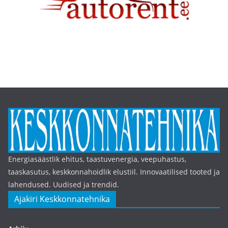
Energiasäästlik ehitus, taastuvenergia, veepuhastus,
taaskasutus, keskkonnahoidlik elustiil. Innovaatilised tooted ja
lahendused. Uudised ja trendid.
Ajakiri Keskkonnatehnika