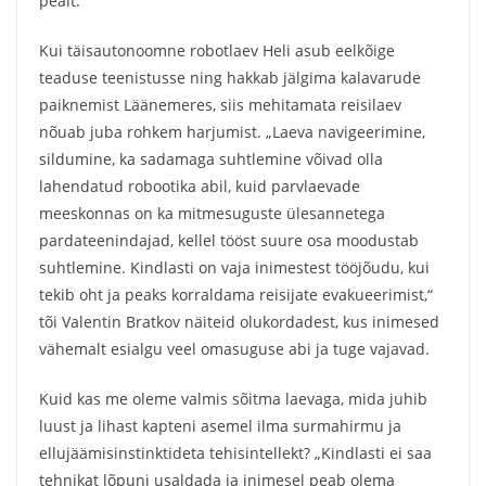
pealt.“
Kui täisautonoomne robotlaev Heli asub eelkõige
teaduse teenistusse ning hakkab jälgima kalavarude
paiknemist Läänemeres, siis mehitamata reisilaev
nõuab juba rohkem harjumist. „Laeva navigeerimine,
sildumine, ka sadamaga suhtlemine võivad olla
lahendatud robootika abil, kuid parvlaevade
meeskonnas on ka mitmesuguste ülesannetega
pardateenindajad, kellel tööst suure osa moodustab
suhtlemine. Kindlasti on vaja inimestest tööjõudu, kui
tekib oht ja peaks korraldama reisijate evakueerimist,“
tõi Valentin Bratkov näiteid olukordadest, kus inimesed
vähemalt esialgu veel omasuguse abi ja tuge vajavad.
Kuid kas me oleme valmis sõitma laevaga, mida juhib
luust ja lihast kapteni asemel ilma surmahirmu ja
ellujäämisinstinktideta tehisintellekt? „Kindlasti ei saa
tehnikat lõpuni usaldada ja inimesel peab olema