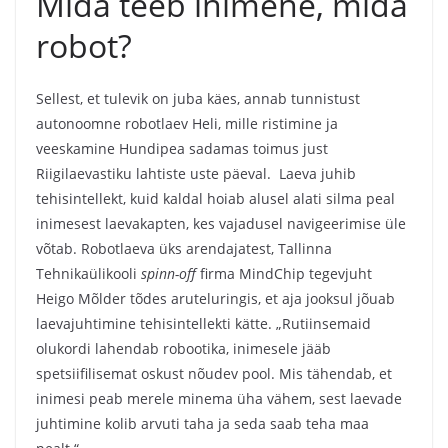
Mida teeb inimene, mida
robot?
Sellest, et tulevik on juba käes, annab tunnistust
autonoomne robotlaev Heli, mille ristimine ja
veeskamine Hundipea sadamas toimus just
Riigilaevastiku lahtiste uste päeval. Laeva juhib
tehisintellekt, kuid kaldal hoiab alusel alati silma peal
inimesest laevakapten, kes vajadusel navigeerimise üle
võtab. Robotlaeva üks arendajatest, Tallinna
Tehnikaülikooli
spinn-off
firma MindChip tegevjuht
Heigo Mõlder tõdes aruteluringis, et aja jooksul jõuab
laevajuhtimine tehisintellekti kätte. „Rutiinsemaid
olukordi lahendab robootika, inimesele jääb
spetsiifilisemat oskust nõudev pool. Mis tähendab, et
inimesi peab merele minema üha vähem, sest laevade
juhtimine kolib arvuti taha ja seda saab teha maa