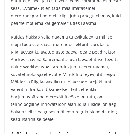
muutuste lävel ja Eestil võiks edasi sammuda esimeste
seas. „Võimekus ehitada maailmatasemel
meretransporti on meie riigil juba praegu olemas, kuid
peame mõtlema kaugemale,“ ütles Laasma.
Kuidas hakkab välja nägema tulevikulaev ja millise
mõju toob see kaasa merendussektorile, arutasid
Riigilaevastiku avatud uste päeval peale peadirektor
Andres Laasma Saaremaal asuva laevaehitusettevõtte
Baltic Workboats AS arendusjuht Peeter Raamat,
süvatehnoloogiaettevõtte MindChip tegevjuht Heigo
Mõlder ja Riigilaevastiku uute laevade projektijuht
Valentin Bratkov. Üksmeelselt leiti, et ehkki
harjumuspärane meresõit üleöö ei muutu, on
tehnoloogiline innovatsioon alanud ja riikidel on aeg
hakata selles valguses mõtlema regulatsioonide ning
seadusandluse peale.