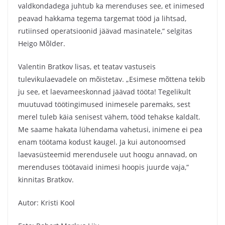
valdkondadega juhtub ka merenduses see, et inimesed
peavad hakkama tegema targemat tööd ja lihtsad,
rutiinsed operatsioonid jäävad masinatele,“ selgitas
Heigo Mõlder.
Valentin Bratkov lisas, et teatav vastuseis
tulevikulaevadele on mõistetav. „Esimese mõttena tekib
ju see, et laevameeskonnad jäävad tööta! Tegelikult
muutuvad töötingimused inimesele paremaks, sest
merel tuleb käia senisest vähem, tööd tehakse kaldalt.
Me saame hakata lühendama vahetusi, inimene ei pea
enam töötama kodust kaugel. Ja kui autonoomsed
laevasüsteemid merendusele uut hoogu annavad, on
merenduses töötavaid inimesi hoopis juurde vaja,“
kinnitas Bratkov.
Autor: Kristi Kool