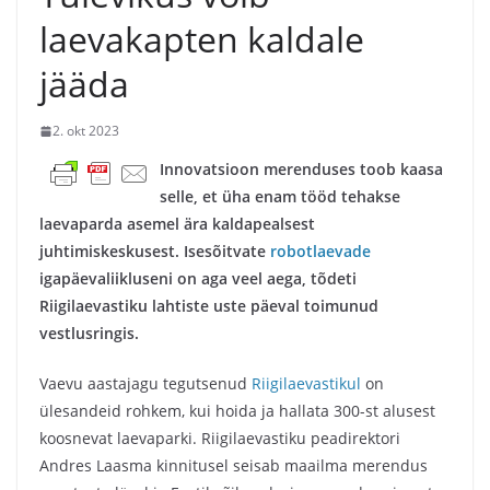
laevakapten kaldale
jääda
2. okt 2023
Innovatsioon merenduses toob kaasa
selle, et üha enam tööd tehakse
laevaparda asemel ära kaldapealsest
juhtimiskeskusest. Isesõitvate
robotlaevade
igapäevaliikluseni on aga veel aega, tõdeti
Riigilaevastiku lahtiste uste päeval toimunud
vestlusringis.
Vaevu aastajagu tegutsenud
Riigilaevastikul
on
ülesandeid rohkem, kui hoida ja hallata 300-st alusest
koosnevat laevaparki. Riigilaevastiku peadirektori
Andres Laasma kinnitusel seisab maailma merendus