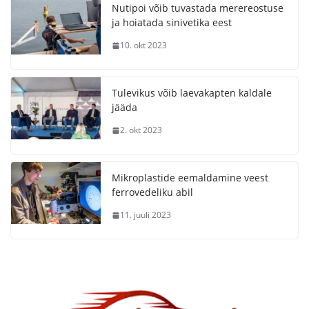
Nutipoi võib tuvastada merereostuse
ja hoiatada sinivetika eest
10. okt 2023
Tulevikus võib laevakapten kaldale
jääda
2. okt 2023
Mikroplastide eemaldamine veest
ferrovedeliku abil
11. juuli 2023