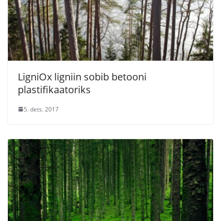
LigniOx ligniin sobib betooni
plastifikaatoriks
5. dets. 2017