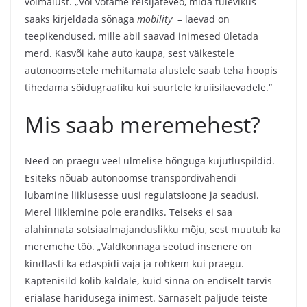
võimalust. „Või võtame reisijateveo, mida tulevikus
saaks kirjeldada sõnaga
mobility
– laevad on
teepikendused, mille abil saavad inimesed ületada
merd. Kasvõi kahe auto kaupa, sest väikestele
autonoomsetele mehitamata alustele saab teha hoopis
tihedama sõidugraafiku kui suurtele kruiisilaevadele.“
Mis saab meremehest?
Need on praegu veel ulmelise hõnguga kujutluspildid.
Esiteks nõuab autonoomse transpordivahendi
lubamine liiklusesse uusi regulatsioone ja seadusi.
Merel liiklemine pole erandiks. Teiseks ei saa
alahinnata sotsiaalmajanduslikku mõju, sest muutub ka
meremehe töö. „Valdkonnaga seotud insenere on
kindlasti ka edaspidi vaja ja rohkem kui praegu.
Kaptenisild kolib kaldale, kuid sinna on endiselt tarvis
erialase haridusega inimest. Sarnaselt paljude teiste