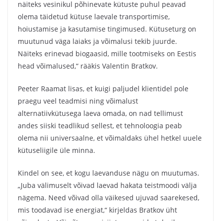
näiteks vesinikul põhinevate kütuste puhul peavad
olema täidetud kütuse laevale transportimise,
hoiustamise ja kasutamise tingimused. Kütuseturg on
muutunud väga laiaks ja võimalusi tekib juurde.
Näiteks erinevad biogaasid, mille tootmiseks on Eestis
head võimalused,“ rääkis Valentin Bratkov.
Peeter Raamat lisas, et kuigi paljudel klientidel pole
praegu veel teadmisi ning võimalust
alternatiivkütusega laeva omada, on nad tellimust
andes siiski teadlikud sellest, et tehnoloogia peab
olema nii universaalne, et võimaldaks ühel hetkel uuele
kütuseliigile üle minna.
Kindel on see, et kogu laevanduse nägu on muutumas.
„Juba välimuselt võivad laevad hakata teistmoodi välja
nägema. Need võivad olla väikesed ujuvad saarekesed,
mis toodavad ise energiat,“ kirjeldas Bratkov üht