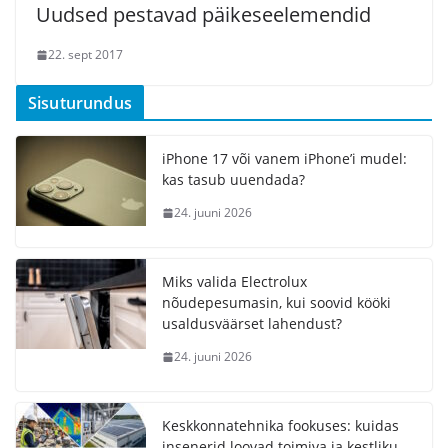
Uudsed pestavad päikeseelemendid
22. sept 2017
Sisuturundus
iPhone 17 või vanem iPhone’i mudel:
kas tasub uuendada?
24. juuni 2026
Miks valida Electrolux
nõudepesumasin, kui soovid kööki
usaldusväärset lahendust?
24. juuni 2026
Keskkonnatehnika fookuses: kuidas
insenerid loovad toimiva ja kestliku