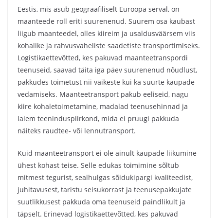
Eestis, mis asub geograafiliselt Euroopa serval, on
maanteede roll eriti suurenenud. Suurem osa kaubast
liigub maanteedel, olles kiireim ja usaldusväärsem viis
kohalike ja rahvusvaheliste saadetiste transportimiseks.
Logistikaettevõtted, kes pakuvad maanteetranspordi
teenuseid, saavad täita iga päev suurenenud nõudlust,
pakkudes toimetust nii väikeste kui ka suurte kaupade
vedamiseks. Maanteetransport pakub eeliseid, nagu
kiire kohaletoimetamine, madalad teenusehinnad ja
laiem teeninduspiirkond, mida ei pruugi pakkuda
näiteks raudtee- või lennutransport.
Kuid maanteetransport ei ole ainult kaupade liikumine
ühest kohast teise. Selle edukas toimimine sõltub
mitmest tegurist, sealhulgas sõidukipargi kvaliteedist,
juhitavusest, taristu seisukorrast ja teenusepakkujate
suutlikkusest pakkuda oma teenuseid paindlikult ja
täpselt. Erinevad logistikaettevõtted, kes pakuvad