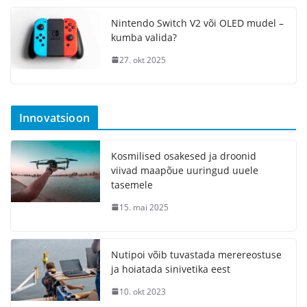
Nintendo Switch V2 või OLED mudel –
kumba valida?
27. okt 2025
Innovatsioon
Kosmilised osakesed ja droonid
viivad maapõue uuringud uuele
tasemele
15. mai 2025
Nutipoi võib tuvastada merereostuse
ja hoiatada sinivetika eest
10. okt 2023