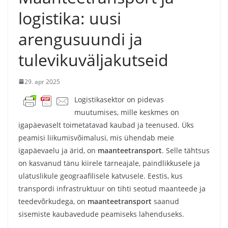
logistika: uusi
arengusuundi ja
tulevikuväljakutseid
29. apr 2025
Logistikasektor on pidevas
muutumises, mille keskmes on
igapäevaselt toimetatavad kaubad ja teenused. Üks
peamisi liikumisvõimalusi, mis ühendab meie
igapäevaelu ja ärid, on
maanteetransport
. Selle tähtsus
on kasvanud tänu kiirele tarneajale, paindlikkusele ja
ulatuslikule geograafilisele katvusele. Eestis, kus
transpordi infrastruktuur on tihti seotud maanteede ja
teedevõrkudega, on
maanteetransport
saanud
sisemiste kaubavedude peamiseks lahenduseks.