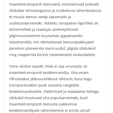
maanteetranspordi teenuseid, investeerivad pidevalt
sõidukite tehnoloogiasse ja nutikatesse lahendustesse,
et muuta teenus veelgi täpsemaks ja
usaldusväärsemaks. Näiteks, tänapäeva logistikas on
tehisintellekt ja reaalajas andmepõhised
jälgimissüsteemid muutumas igapäevaseks
töövahendiks, mis võimaldavad teenusepakkujatel
paremini planeerida marsruudid, jälgida sõidukeid
ning reageerida kiiresti ootamatutele olukordadele.
Teine oluline aspekt, mida ei saa unustada, on
maanteetranspordi keskkonnamõju. Üha enam
rõhutatakse jätkusuutlikkuse tähtsust, kuna kogu
transpordisektor peab vastama rangetele
keskkonnanõuetele. Elektrilised ja madalama heitega
sõidukid muutuvad üha populaarsemaks, kuid
maanteetranspordi teenuste pakkumise
keskkonnamõjude vähendamine ei piirdu ainult