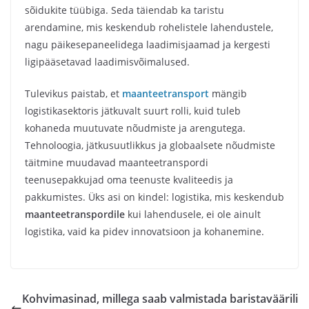
sõidukite tüübiga. Seda täiendab ka taristu
arendamine, mis keskendub rohelistele lahendustele,
nagu päikesepaneelidega laadimisjaamad ja kergesti
ligipääsetavad laadimisvõimalused.
Tulevikus paistab, et
maanteetransport
mängib
logistikasektoris jätkuvalt suurt rolli, kuid tuleb
kohaneda muutuvate nõudmiste ja arengutega.
Tehnoloogia, jätkusuutlikkus ja globaalsete nõudmiste
täitmine muudavad maanteetranspordi
teenusepakkujad oma teenuste kvaliteedis ja
pakkumistes. Üks asi on kindel: logistika, mis keskendub
maanteetranspordile
kui lahendusele, ei ole ainult
logistika, vaid ka pidev innovatsioon ja kohanemine.
Kohvimasinad, millega saab valmistada baristaväärili