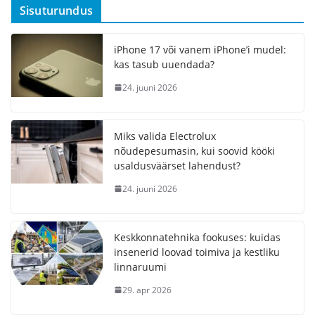
Sisuturundus
iPhone 17 või vanem iPhone’i mudel:
kas tasub uuendada?
24. juuni 2026
Miks valida Electrolux
nõudepesumasin, kui soovid kööki
usaldusväärset lahendust?
24. juuni 2026
Keskkonnatehnika fookuses: kuidas
insenerid loovad toimiva ja kestliku
linnaruumi
29. apr 2026