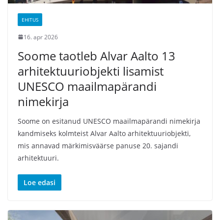
EHITUS
16. apr 2026
Soome taotleb Alvar Aalto 13
arhitektuuriobjekti lisamist
UNESCO maailmapärandi
nimekirja
Soome on esitanud UNESCO maailmapärandi nimekirja
kandmiseks kolmteist Alvar Aalto arhitektuuriobjekti,
mis annavad märkimisväärse panuse 20. sajandi
arhitektuuri.
Loe edasi