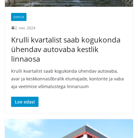
EHITUS
2. nov. 2024
Krulli kvartalist saab kogukonda
ühendav autovaba kestlik
linnaosa
Krulli kvartalist saab kogukonda ühendav autovaba,
avar ja keskkonnasõbralik elumajade, kontorite ja vaba
aja veetmise võimalustega linnaruum
Loe edasi