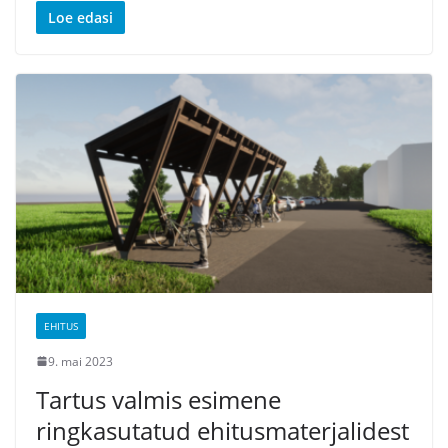
Loe edasi
EHITUS
9. mai 2023
Tartus valmis esimene
ringkasutatud ehitusmaterjalidest