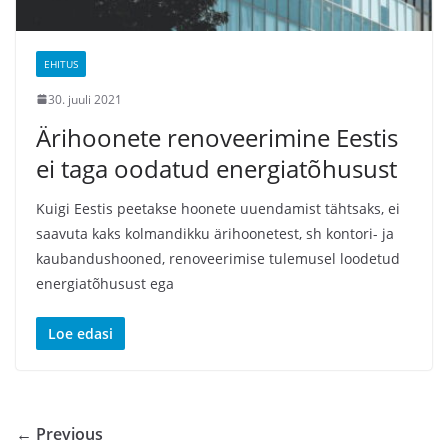
EHITUS
30. juuli 2021
Ärihoonete renoveerimine Eestis
ei taga oodatud energiatõhusust
Kuigi Eestis peetakse hoonete uuendamist tähtsaks, ei
saavuta kaks kolmandikku ärihoonetest, sh kontori- ja
kaubandushooned, renoveerimise tulemusel loodetud
energiatõhusust ega
Loe edasi
← Previous