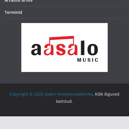
Artiklite arhiiv
Terminid
Copyright © 2026
Ajakiri Keskkonnatehnika
. Kõik õigused
kaitstud.