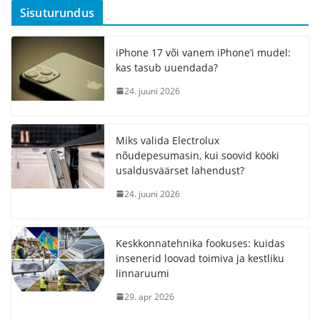
Sisuturundus
iPhone 17 või vanem iPhone’i mudel:
kas tasub uuendada?
24. juuni 2026
Miks valida Electrolux
nõudepesumasin, kui soovid kööki
usaldusväärset lahendust?
24. juuni 2026
Keskkonnatehnika fookuses: kuidas
insenerid loovad toimiva ja kestliku
linnaruumi
29. apr 2026