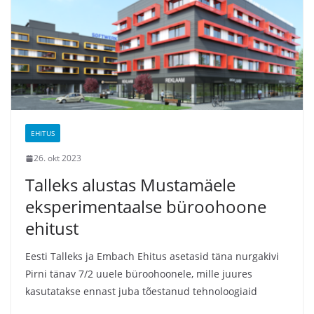
EHITUS
26. okt 2023
Talleks alustas Mustamäele
eksperimentaalse büroohoone
ehitust
Eesti Talleks ja Embach Ehitus asetasid täna nurgakivi
Pirni tänav 7/2 uuele büroohoonele, mille juures
kasutatakse ennast juba tõestanud tehnoloogiaid