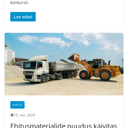
konkursil.
Loe edasi
EHITUS
15. nov. 2024
Ehitusmaterjalide puudus käivitas