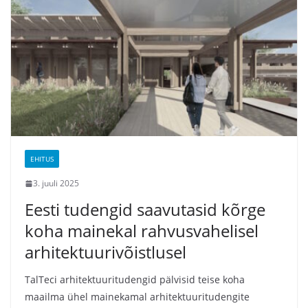
EHITUS
3. juuli 2025
Eesti tudengid saavutasid kõrge
koha mainekal rahvusvahelisel
arhitektuurivõistlusel
TalTeci arhitektuuritudengid pälvisid teise koha
maailma ühel mainekamal arhitektuuritudengite