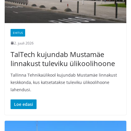
EHITUS
2. juuli 2026
TalTech kujundab Mustamäe
linnakust tuleviku ülikoolihoone
Tallinna Tehnikaülikool kujundab Mustamäe linnakust
keskkonda, kus katsetatakse tuleviku ülikoolihoone
lahendusi.
Loe edasi