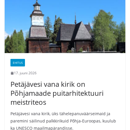
EHITUS
17. juuni 2026
Petäjävesi vana kirik on
Põhjamaade puitarhitektuuri
meistriteos
Petäjävesi vana kirik, üks tähelepanuväärseimaid ja
paremini säilinud palkkirikuid Põhja-Euroopas, kuulub
ka UNESCO maailmapärandisse.