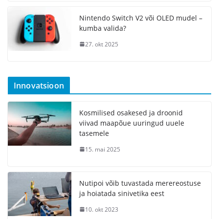
Nintendo Switch V2 või OLED mudel –
kumba valida?
27. okt 2025
Innovatsioon
Kosmilised osakesed ja droonid
viivad maapõue uuringud uuele
tasemele
15. mai 2025
Nutipoi võib tuvastada merereostuse
ja hoiatada sinivetika eest
10. okt 2023