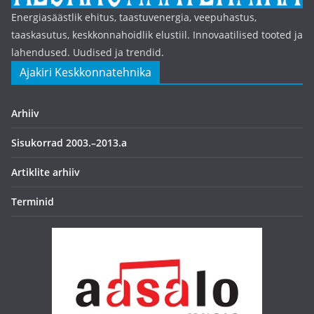
Energiasäästlik ehitus, taastuvenergia, veepuhastus,
taaskasutus, keskkonnahoidlik elustiil. Innovaatilised tooted ja
lahendused. Uudised ja trendid.
Ajakiri Keskkonnatehnika
Arhiiv
Sisukorrad 2003.–2013.a
Artiklite arhiiv
Terminid