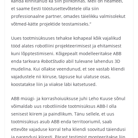
kanda kinnitanud ka siin piirkonnas. Meil on heameel,
et saame Eesti tööstusettevõtetele olla siin
professionaalne partner, omades täielikku valmisolekut
võtmed-kätte projektide teostamiseks.“
Uues tootmisüksuses tehakse kohapeal kõik vajalikud
tööd alates robotliini projekteerimisest ja ehitamisest
kuni lõpptestimiseni. Kõigepealt modelleeritakse ABB
enda tarkvara
RobotStudio
abil tulevane lahendus 3D
mudelina. Kui ollakse veendunud, et see vastab kliendi
vajadustele nii kiiruse, täpsuse kui ulatuse osas,
koostatakse liin ja viiakse läbi katsetused.
ABB müügi- ja korrashoiuüksuse juhi Leho Kuuse sõnul
võimaldab uus robotliinide tootmisüksus ABB-l olla
senisest kiirem ja paindlikum. Tänu sellele, et uus
tootmisüksus asub ABB enda territooriumil, saab
ettevõte vajaduse korral teha kliendi soovitud täiendusi
ja parendusi kiiresti. Pärast testimist monteeritakse liin