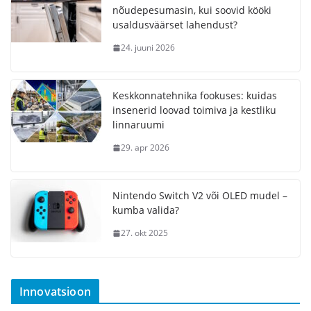
nõudepesumasin, kui soovid kööki
usaldusväärset lahendust?
24. juuni 2026
Keskkonnatehnika fookuses: kuidas
insenerid loovad toimiva ja kestliku
linnaruumi
29. apr 2026
Nintendo Switch V2 või OLED mudel –
kumba valida?
27. okt 2025
Innovatsioon