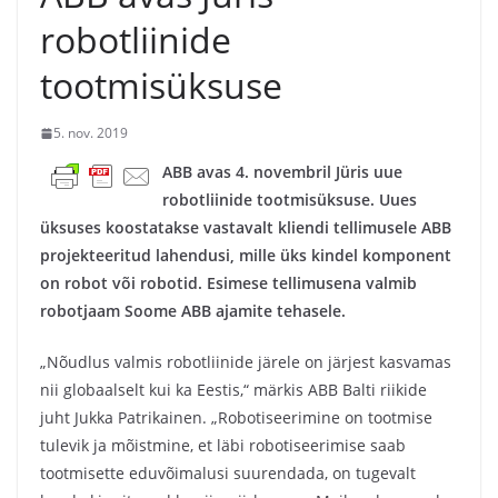
robotliinide
tootmisüksuse
5. nov. 2019
ABB avas 4. novembril Jüris uue
robotliinide tootmisüksuse. Uues
üksuses koostatakse vastavalt kliendi tellimusele ABB
projekteeritud lahendusi, mille üks kindel komponent
on robot või robotid. Esimese tellimusena valmib
robotjaam Soome ABB ajamite tehasele.
„Nõudlus valmis robotliinide järele on järjest kasvamas
nii globaalselt kui ka Eestis,“ märkis ABB Balti riikide
juht Jukka Patrikainen. „Robotiseerimine on tootmise
tulevik ja mõistmine, et läbi robotiseerimise saab
tootmisette eduvõimalusi suurendada, on tugevalt