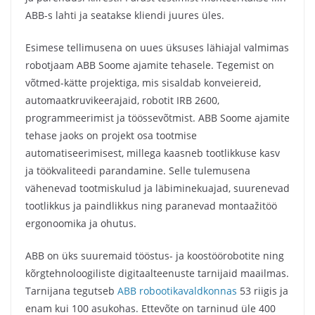
ABB-s lahti ja seatakse kliendi juures üles.
Esimese tellimusena on uues üksuses lähiajal valmimas
robotjaam ABB Soome ajamite tehasele. Tegemist on
võtmed-kätte projektiga, mis sisaldab konveiereid,
automaatkruvikeerajaid, robotit IRB 2600,
programmeerimist ja töössevõtmist. ABB Soome ajamite
tehase jaoks on projekt osa tootmise
automatiseerimisest, millega kaasneb tootlikkuse kasv
ja töökvaliteedi parandamine. Selle tulemusena
vähenevad tootmiskulud ja läbiminekuajad, suurenevad
tootlikkus ja paindlikkus ning paranevad montaažitöö
ergonoomika ja ohutus.
ABB on üks suuremaid tööstus- ja koostöörobotite ning
kõrgtehnoloogiliste digitaalteenuste tarnijaid maailmas.
Tarnijana tegutseb
ABB robootikavaldkonnas
53 riigis ja
enam kui 100 asukohas. Ettevõte on tarninud üle 400