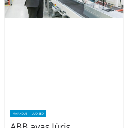
MAJANDUS
UUDISED
ABB avas Jüris