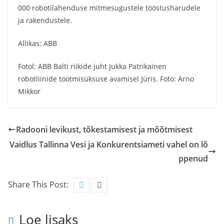
000 robotilahenduse mitmesugustele tööstusharudele
ja rakendustele.
Allikas: ABB
Fotol: ABB Balti riikide juht Jukka Patrikainen
robotliinide tootmisüksuse avamisel Jüris. Foto: Arno
Mikkor
Radooni levikust, tõkestamisest ja mõõtmisest
Vaidlus Tallinna Vesi ja Konkurentsiameti vahel on lõ
ppenud
Share This Post:
Loe lisaks