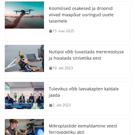
Kosmilised osakesed ja droonid
viivad maapõue uuringud uuele
tasemele
15. mai 2025
Nutipoi võib tuvastada merereostuse
ja hoiatada sinivetika eest
10. okt 2023
Tulevikus võib laevakapten kaldale
jääda
2. okt 2023
Mikroplastide eemaldamine veest
ferrovedeliku abil