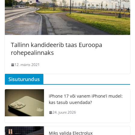
Tallinn kandideerib taas Euroopa
rohepealinnaks
12. märts 2021
Sisuturundus
iPhone 17 või vanem iPhone’i mudel:
kas tasub uuendada?
24. juuni 2026
Miks valida Electrolux