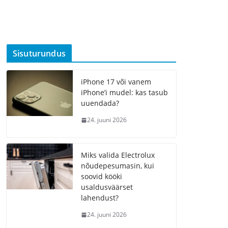
Sisuturundus
iPhone 17 või vanem
iPhone’i mudel: kas tasub
uuendada?
24. juuni 2026
Miks valida Electrolux
nõudepesumasin, kui
soovid kööki
usaldusväärset
lahendust?
24. juuni 2026