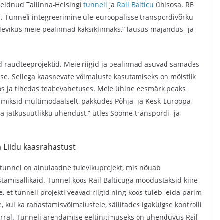
leidnud Tallinna-Helsingi
tunneli
ja
Rail Balticu
ühisosa. RB
i. Tunneli integreerimine üle-euroopalisse transpordivõrku
vikus meie pealinnad kaksiklinnaks,“ lausus majandus- ja
d raudteeprojektid. Meie riigid ja pealinnad asuvad samades
kse. Sellega kaasnevate võimaluste kasutamiseks on mõistlik
s ja tihedas teabevahetuses. Meie ühine eesmärk peaks
imiksid multimodaalselt, pakkudes Põhja- ja Kesk-Euroopa
t ja jätkusuutlikku ühendust,” ütles Soome transpordi- ja
 Liidu kaasrahastust
tunnel on ainulaadne tulevikuprojekt, mis nõuab
amisallikaid. Tunnel koos Rail Balticuga moodustaksid kiire
et tunneli projekti veavad riigid ning koos tuleb leida parim
 kui ka rahastamisvõimalustele, säilitades igakülgse kontrolli
korral. Tunneli arendamise eeltingimuseks on ühenduvus Rail