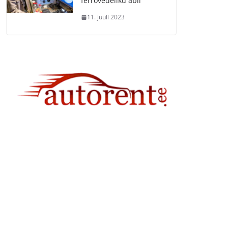
ferrovedeliku abil
11. juuli 2023