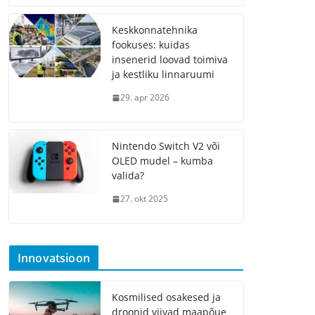
Keskkonnatehnika
fookuses: kuidas
insenerid loovad toimiva
ja kestliku linnaruumi
29. apr 2026
Nintendo Switch V2 või
OLED mudel – kumba
valida?
27. okt 2025
Innovatsioon
Kosmilised osakesed ja
droonid viivad maapõue