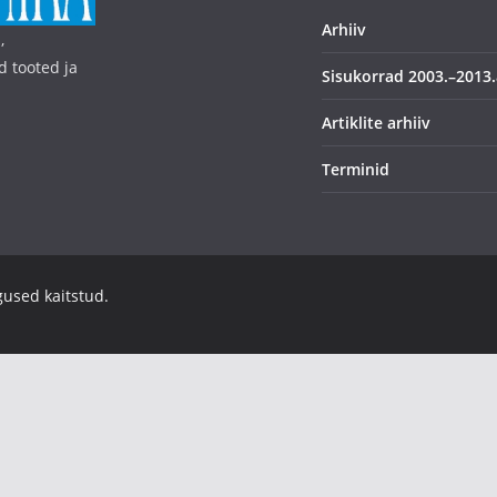
Arhiiv
,
d tooted ja
Sisukorrad 2003.–2013.
Artiklite arhiiv
Terminid
igused kaitstud.