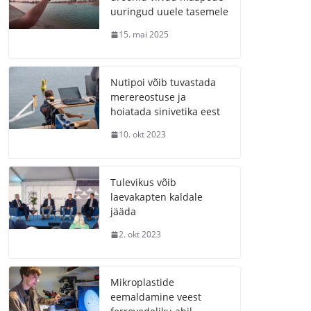
uuringud uuele tasemele
15. mai 2025
Nutipoi võib tuvastada
merereostuse ja
hoiatada sinivetika eest
10. okt 2023
Tulevikus võib
laevakapten kaldale
jääda
2. okt 2023
Mikroplastide
eemaldamine veest