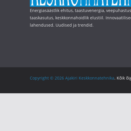
Energiasäästlik ehitus, taastuvenergia, veepuhastus
taaskasutus, keskkonnahoidlik elustiil. Innovaatilise
lahendused. Uudised ja trendid.
Copyright © 2026
Ajakiri Keskkonnatehnika
. Kõik õ