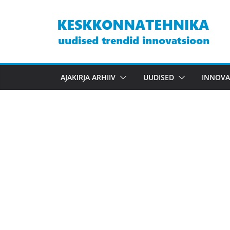
Skip
to
content
AJAKIRJA ARHIIV
UUDISED
INNOVA