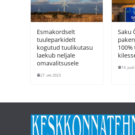
Esmakordselt
Saku 
tuuleparkidelt
paken
kogutud tuulikutasu
100% 
laekub neljale
kiless
omavalitsusele
14. juul
27. okt 2023