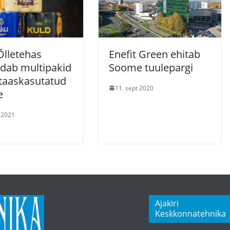
Õlletehas
Enefit Green ehitab
dab multipakid
Soome tuulepargi
taaskasutatud
11. sept 2020
e
i 2021
Ajakiri
Keskkonnatehnika