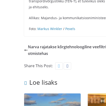
transpordivõrgustikku (TEN-T), et tulevikus olek
ja ehituseks.
Allikas: Majandus- ja kommunikatsiooniministe
Foto:
Markus Winkler
/
Pexels
Narva rajatakse kõrgtehnoloogiline veefiltri
otmistehas
Share This Post:
Loe lisaks