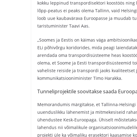
kokku leppinud transpordisektori koostöös ning 
lõpp-peatus ei peaks olema Tallinn, vaid Helsing
loob uue kaubavärava Euroopasse ja muudab tule
taristuminister Taavi Aas.
„Soomes ja Eestis on käimas väga ambitsioonika
ELi põhivõrgu koridorides, mida peagi laiendata
arendada oma transpordisüsteeme heas koostöö
olema, et Soome ja Eesti transpordisüsteemid to
vaheliste reiside ja transpordi jaoks kvaliteetse
kommunikatsiooniminister Timo Harakka.
Tunneliprojektile soovitakse saada Euroopa
Memorandumis märgitakse, et Tallinna-Helsingi 
uuenduslikku lähenemist ja mitmekesiseid rahast
ühendustee Kesk-Euroopaga. Ühiselt mõistetakse, 
lahendus nii võimalikule organisatsioonimudelile,
projekti üle ka võimaliku erasektori kaasamise 