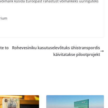
s võimalik küsida Euroopast rahastust võimalikeks uuringuteks
erium
te to
Rohevesiniku kasutuselevõtuks ühistranspordis
käivitatakse pilootprojekt