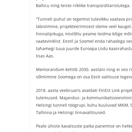
Balticu ning teiste riiklike transporditaristutega.
“Tunneli puhul on tegemist tulevikku vaatava pr
läbiviimine, projekteerimisest oleme veel kaugel
hinnalipikuga, mistõttu peame leidma kõige mõi
vaatevinklist. Eestil ja Soomel enda rahadega se
tahamegi tuua juurde Euroopa Liidu kaasrahastust
lisas Aas.
Memorandum kehtib 2030. aastani ning ei seo rii
sõlmimine Soomega on osa Eesti valitsuse tege
2018. aasta veebruaris avaldati FinEst Link proj
tulemused. Majandus- ja kommunikatsiooniminist
Helsingi tunneli töögrupi, kuhu kuuluvad MKM,
Tallinna ja Helsingi linnavalitsused.
Peale ühiste kavatsuste paika panemise on hetkel