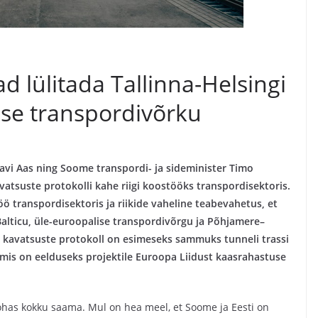
d lülitada Tallinna-Helsingi
sse transpordivõrku
aavi Aas ning Soome transpordi- ja sideminister Timo
avatsuste protokolli kahe riigi koostööks transpordisektoris.
 transpordisektoris ja riikide vaheline teabevahetus, et
 Balticu, üle-euroopalise transpordivõrgu ja Põhjamere–
e kavatsuste protokoll on esimeseks sammuks tunneli trassi
 mis on eelduseks projektile Euroopa Liidust kaasrahastuse
kohas kokku saama. Mul on hea meel, et Soome ja Eesti on