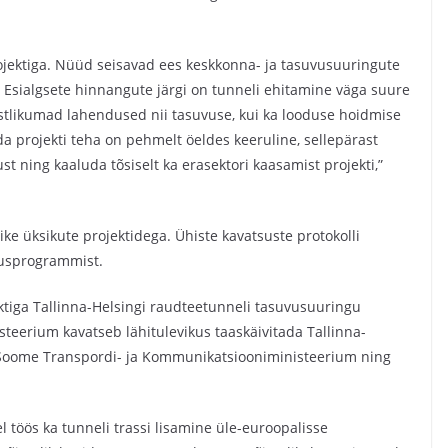
ojektiga. Nüüd seisavad ees keskkonna- ja tasuvusuuringute
. Esialgsete hinnangute järgi on tunneli ehitamine väga suure
stlikumad lahendused nii tasuvuse, kui ka looduse hoidmise
da projekti teha on pehmelt öeldes keeruline, sellepärast
 ning kaaluda tõsiselt ka erasektori kaasamist projekti,”
ke üksikute projektidega. Ühiste kavatsuste protokolli
vusprogrammist.
ektiga Tallinna-Helsingi raudteetunneli tasuvusuuringu
eerium kavatseb lähitulevikus taaskäivitada Tallinna-
 Soome Transpordi- ja Kommunikatsiooniministeerium ning
 töös ka tunneli trassi lisamine üle-euroopalisse