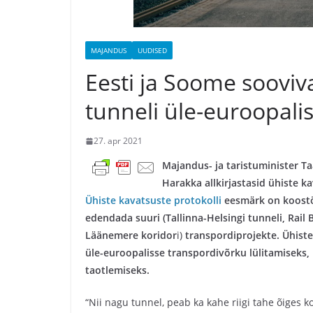
MAJANDUS
UUDISED
Eesti ja Soome sooviva
tunneli üle-euroopali
27. apr 2021
Majandus- ja taristuminister T
Harakka allkirjastasid ühiste k
Ühiste kavatsuste protokolli
eesmärk on koostöö
edendada suuri (
Tallinna-Helsingi tunneli, Rail
Läänemere koridor
i)
transpordiprojekte. Ühist
üle-euroopalisse transpordivõrku lülitamiseks,
taotlemiseks.
“Nii nagu tunnel, peab ka kahe riigi tahe õiges 