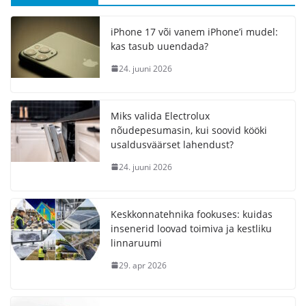
iPhone 17 või vanem iPhone’i mudel:
kas tasub uuendada?
24. juuni 2026
Miks valida Electrolux
nõudepesumasin, kui soovid kööki
usaldusväärset lahendust?
24. juuni 2026
Keskkonnatehnika fookuses: kuidas
insenerid loovad toimiva ja kestliku
linnaruumi
29. apr 2026