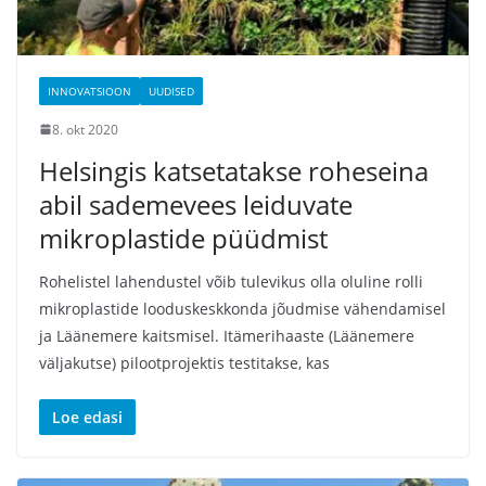
INNOVATSIOON
UUDISED
8. okt 2020
Helsingis katsetatakse roheseina
abil sademevees leiduvate
mikroplastide püüdmist
Rohelistel lahendustel võib tulevikus olla oluline rolli
mikroplastide looduskeskkonda jõudmise vähendamisel
ja Läänemere kaitsmisel. Itämerihaaste (Läänemere
väljakutse) pilootprojektis testitakse, kas
Loe edasi