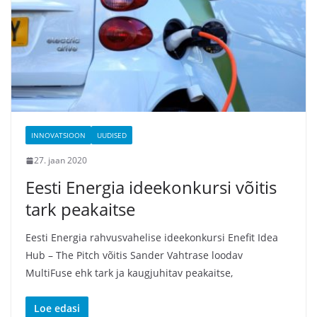
INNOVATSIOON
UUDISED
27. jaan 2020
Eesti Energia ideekonkursi võitis
tark peakaitse
Eesti Energia rahvusvahelise ideekonkursi Enefit Idea
Hub – The Pitch võitis Sander Vahtrase loodav
MultiFuse ehk tark ja kaugjuhitav peakaitse,
Loe edasi