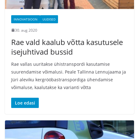
INNOVATSIOON
UUDISED
30. aug 2020
Rae vald kaalub võtta kasutusele
isejuhtivad bussid
Rae vallas uuritakse ühistranspordi kasutamise
suurendamise võimalusi. Peale Tallinna Lennujaama ja
Jüri aleviku kergrööbastranspordiga ühendamise
võimaluse, kaalutakse ka varianti võtta
Loe edasi