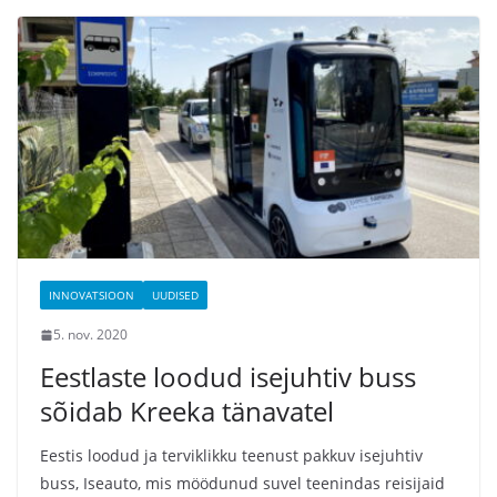
INNOVATSIOON
UUDISED
5. nov. 2020
Eestlaste loodud isejuhtiv buss
sõidab Kreeka tänavatel
Eestis loodud ja terviklikku teenust pakkuv isejuhtiv
buss, Iseauto, mis möödunud suvel teenindas reisijaid