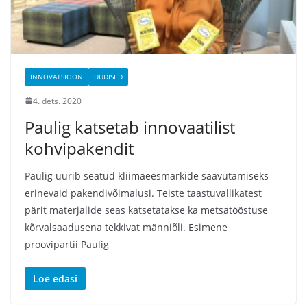
INNOVATSIOON
UUDISED
4. dets. 2020
Paulig katsetab innovaatilist
kohvipakendit
Paulig uurib seatud kliimaeesmärkide saavutamiseks
erinevaid pakendivõimalusi. Teiste taastuvallikatest
pärit materjalide seas katsetatakse ka metsatööstuse
kõrvalsaadusena tekkivat männiõli. Esimene
proovipartii Paulig
Loe edasi