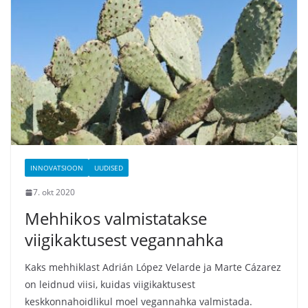
INNOVATSIOON
UUDISED
7. okt 2020
Mehhikos valmistatakse
viigikaktusest vegannahka
Kaks mehhiklast Adrián López Velarde ja Marte Cázarez
on leidnud viisi, kuidas viigikaktusest
keskkonnahoidlikul moel vegannahka valmistada.