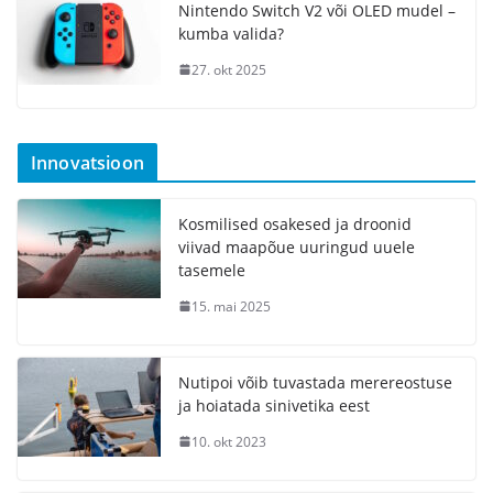
Nintendo Switch V2 või OLED mudel –
kumba valida?
27. okt 2025
Innovatsioon
Kosmilised osakesed ja droonid
viivad maapõue uuringud uuele
tasemele
15. mai 2025
Nutipoi võib tuvastada merereostuse
ja hoiatada sinivetika eest
10. okt 2023