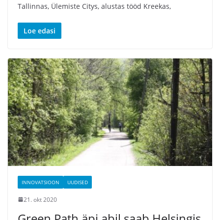
Tallinnas, Ülemiste Citys, alustas tööd Kreekas,
Loe edasi
INNOVATSIOON
UUDISED
21. okt 2020
Green Path äpi abil saab Helsingis