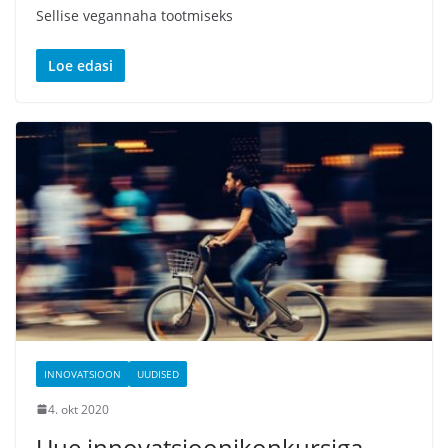
Sellise vegannaha tootmiseks
Loe edasi
INNOVATSIOON
UUDISED
4. okt 2020
Uue innovatsioonikonkursiga