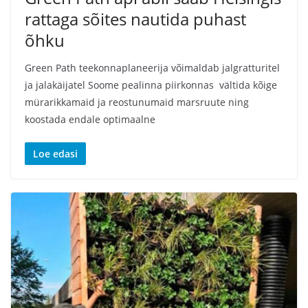
rattaga sõites nautida puhast
õhku
Green Path teekonnaplaneerija võimaldab jalgratturitel
ja jalakäijatel Soome pealinna piirkonnas vältida kõige
mürarikkamaid ja reostunumaid marsruute ning
koostada endale optimaalne
Loe edasi