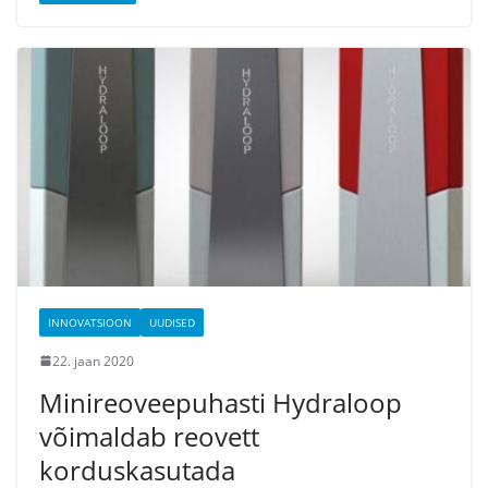
INNOVATSIOON
UUDISED
22. jaan 2020
Minireoveepuhasti Hydraloop
võimaldab reovett
korduskasutada