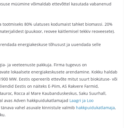
aüksuse müümine võimaldab ettevõttel kasutada vabanenud
a tootmiseks 80% ulatuses kodumaist tahket biomassi. 20%
materjalidest (puukoor, reovee käitlemisel tekkiv reoveesete).
urendada energiakeskuse tõhusust ja uuendada selle
gia- ja veeteenuste pakkuja. Firma tugevus on
astavate lokaalsete energiakeskusete arendamine. Kokku haldab
00 MW. Eestis opereerib ettevõte mitut suurt biokütuse- või
iendid Eestis on näiteks E-Piim, AS Rakvere Farmid,
 Bauroc, Rocca al Mare Kaubanduskeskus, Saku Suurhall,
astal avas Adven hakkpuidukatlamajad
Laagri ja Loo
u tänava vahel asuvale kinnistule valmib
hakkpuidukatlamaja
,
ku.