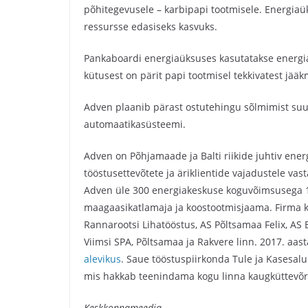
põhitegevusele – karbipapi tootmisele. Energi
ressursse edasiseks kasvuks.
Pankaboardi energiaüksuses kasutatakse energi
kütusest on pärit papi tootmisel tekkivatest jääk
Adven plaanib pärast ostutehingu sõlmimist su
automaatikasüsteemi.
Adven on Põhjamaade ja Balti riikide juhtiv ener
tööstusettevõtete ja äriklientide vajadustele v
Adven üle 300 energiakeskuse koguvõimsusega 19
maagaasikatlamaja ja koostootmisjaama. Firma kl
Rannarootsi Lihatööstus, AS Põltsamaa Felix, AS
Viimsi SPA, Põltsamaa ja Rakvere linn. 2017. a
alevikus
. Saue tööstuspiirkonda Tule ja Kasesal
mis hakkab teenindama kogu linna kaugküttevõr
Keskkonnameedia