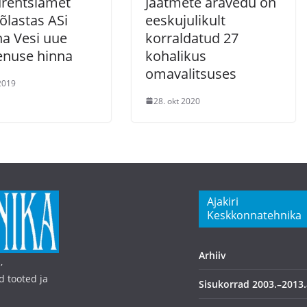
rentsiamet
Jäätmete äravedu on
õlastas ASi
eeskujulikult
na Vesi uue
korraldatud 27
enuse hinna
kohalikus
omavalitsuses
 2019
28. okt 2020
Ajakiri
Keskkonnatehnika
Arhiiv
,
d tooted ja
Sisukorrad 2003.–2013.