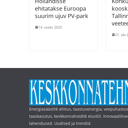
Hollandisse
Konku
ehitatakse Euroopa
koosk
suurim ujuv PV-park
Tallin
veete
14. veebr 2020
21. okt
Energiasäästlik ehitus, taastuvenergia, veepuhastus
taaskasutus, keskkonnahoidlik elustiil. Innovaatilise
lahendused. Uudised ja trendid.