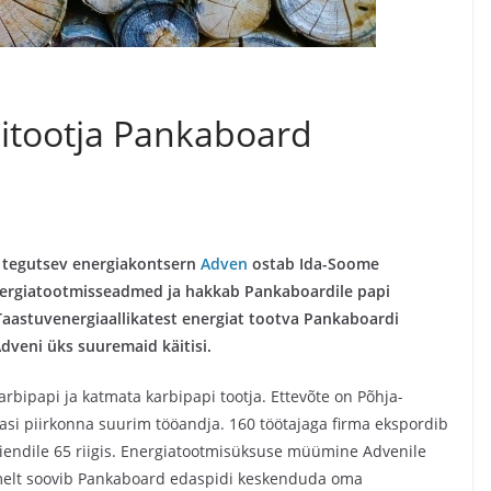
itootja Pankaboard
is tegutsev energiakontsern
Adven
ostab Ida-Soome
ergiatootmisseadmed ja hakkab Pankaboardile papi
Taastuvenergiaallikatest energiat tootva Pankaboardi
dveni üks suuremaid käitisi.
rbipapi ja katmata karbipapi tootja. Ettevõte on Põhja-
lasi piirkonna suurim tööandja. 160 töötajaga firma ekspordib
iendile 65 riigis. Energiatootmisüksuse müümine Advenile
melt soovib Pankaboard edaspidi keskenduda oma