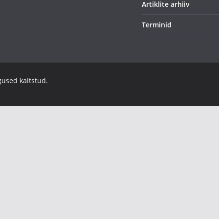
Artiklite arhiiv
Terminid
igused kaitstud.