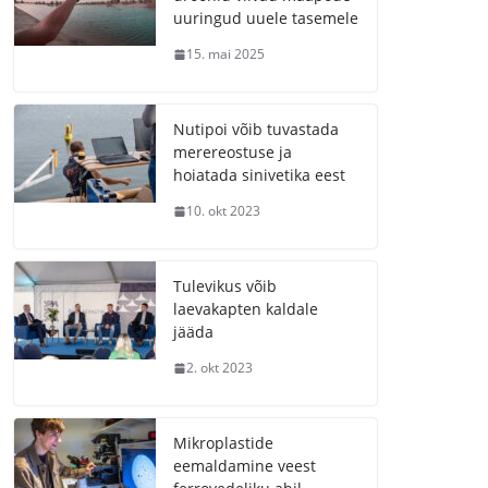
uuringud uuele tasemele
15. mai 2025
Nutipoi võib tuvastada
merereostuse ja
hoiatada sinivetika eest
10. okt 2023
Tulevikus võib
laevakapten kaldale
jääda
2. okt 2023
Mikroplastide
eemaldamine veest