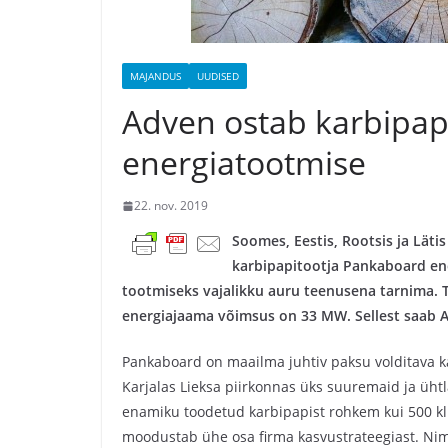
MAJANDUS
UUDISED
Adven ostab karbipap
energiatootmise
22. nov. 2019
Soomes, Eestis, Rootsis ja Lät
karbipapitootja Pankaboard en
tootmiseks vajalikku auru teenusena tarnima. 
energiajaama võimsus on 33 MW. Sellest saab A
Pankaboard on maailma juhtiv paksu volditava ka
Karjalas Lieksa piirkonnas üks suuremaid ja üht
enamiku toodetud karbipapist rohkem kui 500 kl
moodustab ühe osa firma kasvustrateegiast. Ni