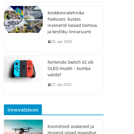
Keskkonnatehnika
fookuses: kuidas
insenerid loovad toimiva
ja kestliku linnaruumi
29. apr 2026
Nintendo Switch V2 või
OLED mudel – kumba
valida?
27. okt 2025
Innovatsioon
Kosmilised osakesed ja
droonid viivad maapõue