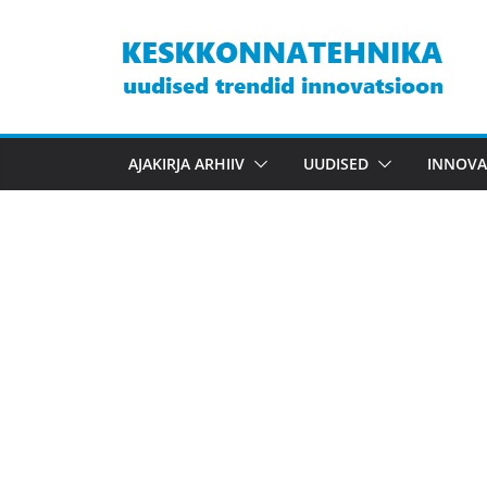
Skip
to
content
AJAKIRJA ARHIIV
UUDISED
INNOVA