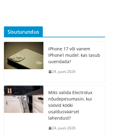
Sisuturundus
iPhone 17 või vanem
iPhone’i mudel: kas tasub
uuendada?
24. juuni 2026
Miks valida Electrolux
nõudepesumasin, kui
soovid kööki
usaldusväärset
lahendust?
24. juuni 2026