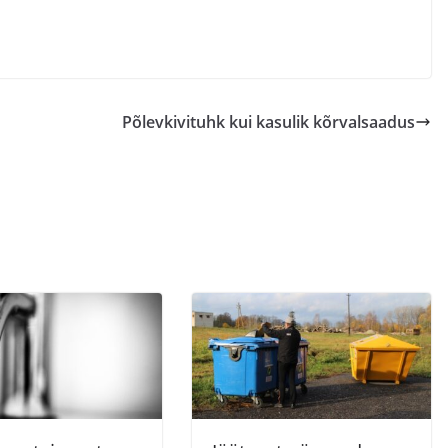
Põlevkivituhk kui kasulik kõrvalsaadus