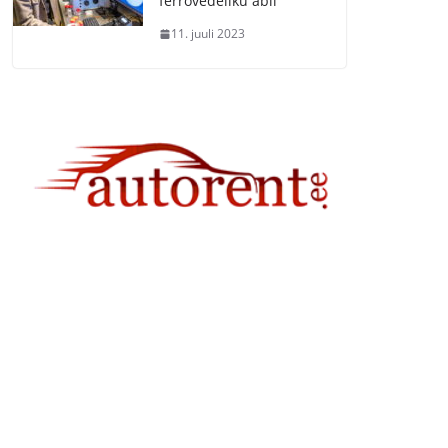
ferrovedeliku abil
11. juuli 2023