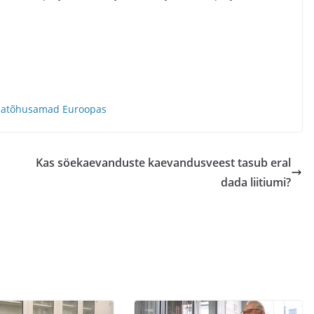
giatõhusamad Euroopas
Kas söekaevanduste kaevandusveest tasub eral
dada liitiumi?