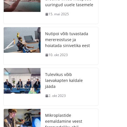
uuringud uuele tasemele
15. mai 2025
Nutipoi võib tuvastada
merereostuse ja
hoiatada sinivetika eest
10. okt 2023
Tulevikus võib
laevakapten kaldale
jääda
2. okt 2023
Mikroplastide
eemaldamine veest