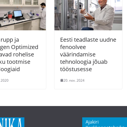
rupp ja
Eesti teadlaste uudne
gen Optimized
fenoolvee
avad rohelise
väärindamise
iku tootmise
tehnoloogia jõuab
loogiaid
tööstusesse
t 2020
20. nov. 2024
Ajakiri