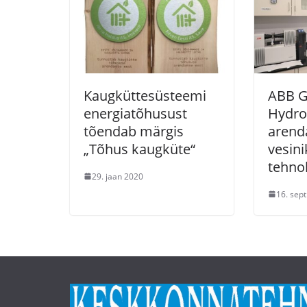
Kaugküttesüsteemi
ABB G
energiatõhusust
Hydro
tõendab märgis
arend
„Tõhus kaugküte“
vesin
tehno
29. jaan 2020
16. sep