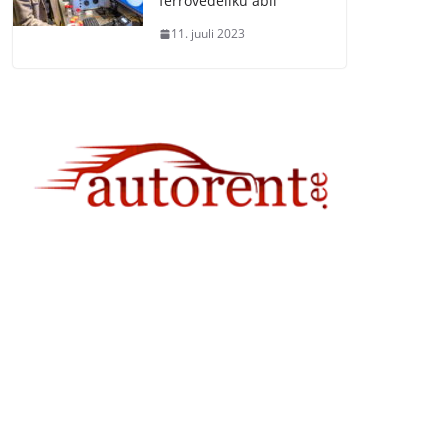
ferrovedeliku abil
11. juuli 2023