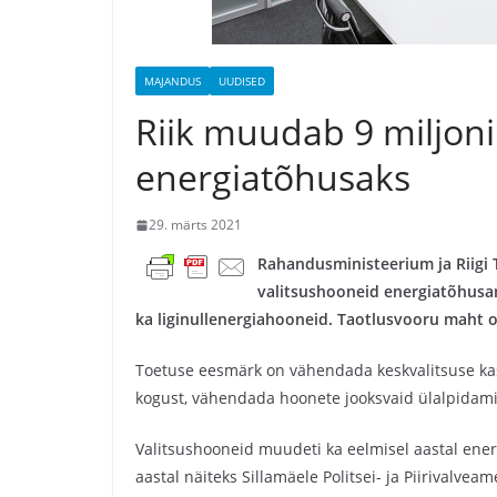
MAJANDUS
UUDISED
Riik muudab 9 miljoni
energiatõhusaks
29. märts 2021
Rahandusministeerium ja Riigi 
valitsushooneid energiatõhus
ka liginullenergiahooneid. Taotlusvooru maht on 
Toetuse eesmärk on vähendada keskvalitsuse ka
kogust, vähendada hoonete jooksvaid ülalpidami
Valitsushooneid muudeti ka eelmisel aastal en
aastal näiteks Sillamäele Politsei- ja Piirivalve