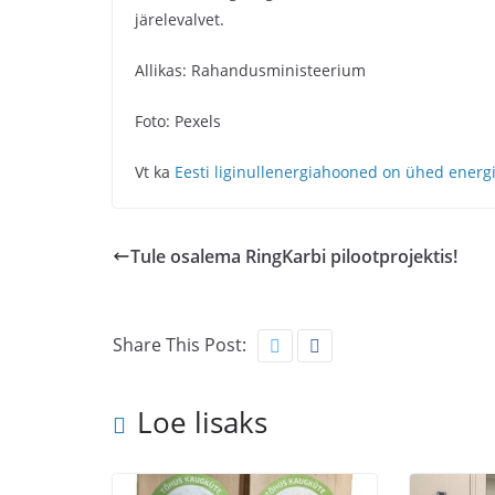
järelevalvet.
Allikas: Rahandusministeerium
Foto: Pexels
Vt ka
Eesti liginullenergiahooned on ühed ener
Tule osalema RingKarbi pilootprojektis!
Share This Post:
Loe lisaks