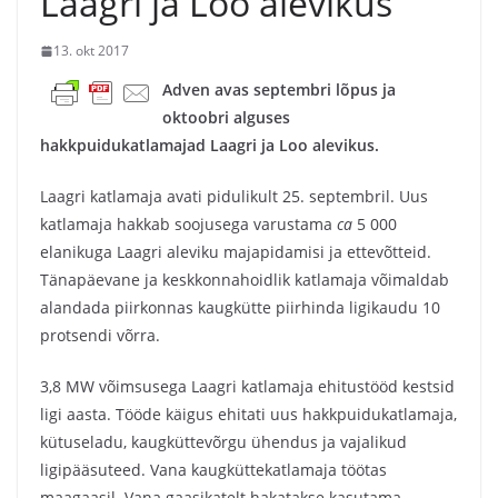
Laagri ja Loo alevikus
13. okt 2017
Adven avas septembri lõpus ja
oktoobri alguses
hakkpuidukatlamajad Laagri ja Loo alevikus.
Laagri katlamaja avati pidulikult 25. septembril. Uus
katlamaja hakkab soojusega varustama
ca
5 000
elanikuga Laagri aleviku majapidamisi ja ettevõtteid.
Tänapäevane ja keskkonnahoidlik katlamaja võimaldab
alandada piirkonnas kaugkütte piirhinda ligikaudu 10
protsendi võrra.
3,8 MW võimsusega Laagri katlamaja ehitustööd kestsid
ligi aasta. Tööde käigus ehitati uus hakkpuidukatlamaja,
kütuseladu, kaugküttevõrgu ühendus ja vajalikud
ligipääsuteed. Vana kaugküttekatlamaja töötas
maagaasil. Vana gaasikatelt hakatakse kasutama