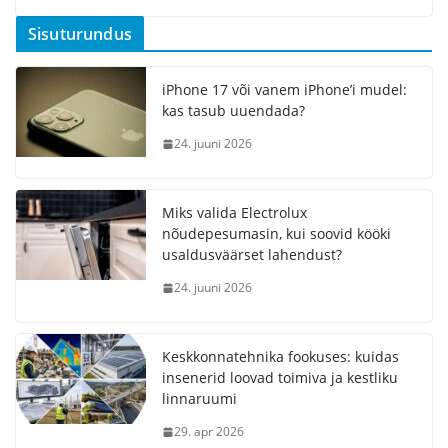
Sisuturundus
iPhone 17 või vanem iPhone’i mudel:
kas tasub uuendada?
24. juuni 2026
Miks valida Electrolux
nõudepesumasin, kui soovid kööki
usaldusväärset lahendust?
24. juuni 2026
Keskkonnatehnika fookuses: kuidas
insenerid loovad toimiva ja kestliku
linnaruumi
29. apr 2026