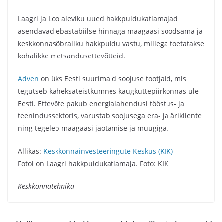
Laagri ja Loo aleviku uued hakkpuidukatlamajad
asendavad ebastabiilse hinnaga maagaasi soodsama ja
keskkonnasõbraliku hakkpuidu vastu, millega toetatakse
kohalikke metsandusettevõtteid.
Adven
on üks Eesti suurimaid soojuse tootjaid, mis
tegutseb kaheksateistkümnes kaugküttepiirkonnas üle
Eesti. Ettevõte pakub energialahendusi tööstus- ja
teenindussektoris, varustab soojusega era- ja ärikliente
ning tegeleb maagaasi jaotamise ja müügiga.
Allikas:
Keskkonnainvesteeringute Keskus (KIK)
Fotol on Laagri hakkpuidukatlamaja. Foto: KIK
Keskkonnatehnika