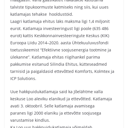
talviste tipukoormuste katmiseks ning siis, kui uues
katlamajas tehakse hooldustöid.
Laagri katlamaja ehitus läks maksma ligi 1,4 miljonit
eurot. Katlamaja investeeringust ligi poole (635 486
eurot) kattis Keskkonnainvesteeringute Keskus (KIK)
Euroopa Liidu 2014–2020. aasta Ühtekuuluvusfondi
toetusskeemist “Efektiivne soojusenergia tootmine ja
ülekanne”. Katlamaja ehitas riigihankel parima
pakkumise esitanud Silindia Ehitus, kütteseadmed
tarnisid ja paigaldasid ettevõtted Komforts, Kolmtex ja
ICP Solutions.
Uue hakkpuidukatlamaja said ka Jõelähtme valla
keskuse Loo aleviku elanikud ja ettevõtted. Katlamaja
avati 3. oktoobril. Selle katlamaja avamisega
paranes ligi 2000 elaniku ja ettevõtte soojusega
varustamise kindlus.
Ka Loo uus hakkpuidukatlamaja võimaldab