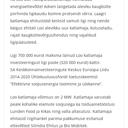
energiaettevõttel Adven langetada aleviku kaugkütte
piirhinda ligikaudu kümne protsendi võrra. Laagri
katlamaja ehitustööd kestsid samuti ligi ning nende
käigus ehitati Loo alevikku uus katlamaja, kütuseladu,
rajati kaugküttevõrguühendus ning vajalikud
ligipääsuteed.
Ligi 700 000 eurot maksma läinud Loo katlamaja
investeeringust ligi poole (320 000 eurot) kattis
SA Keskkonnainvesteeringute Keskus Euroopa Liidu
2014-2020 Ühtekuuluvusfondi toetusskeemist
“Efektiivne soojusenergia tootmine ja ülekanne”.
Loo katlamaja võimsus on 2 MW. Katlamaja varustab
peale kohalike elamute soojusega ka toiduainetööstusi
Lunden Food ja Kikas ning valla allasutusi. Katlamaja
ehitasid riigihankel parima pakkumuse esitanud
ettevõtted Silindia Ehitus ja Bio Mobitek.