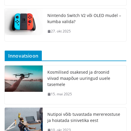
Nintendo Switch V2 või OLED mudel –
kumba valida?
27. okt 2025
Innovatsioon
Kosmilised osakesed ja droonid
viivad maapõue uuringud uuele
tasemele
15. mai 2025
Nutipoi võib tuvastada merereostuse
ja hoiatada sinivetika eest
10. okt 2023