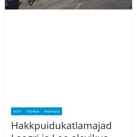
EESTI
ENERGIA
MAJANDUS
Hakkpuidukatlamajad