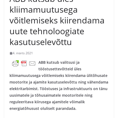
kliimamuutusega
võitlemiseks kiirendama
uute tehnoloogiate
kasutuselevõttu
4. märts 2021
ABB kutsub valitsusi ja
tööstusettevõtteid üles
kliimamuutusega võitlemiseks kiirendama ülitõhusate
mootorite ja ajamite kasutuselevõttu ning vähendama
elektritarbimist. Tööstuses ja infrastruktuuris on tänu
uusimatele ja tõhusaimatele mootoritele ning
reguleeritava kiirusega ajamitele võimalik
energiatõhusust oluliselt parandada.