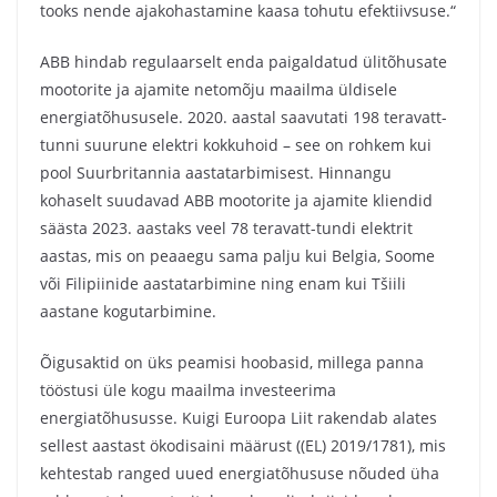
tooks nende ajakohastamine kaasa tohutu efektiivsuse.“
ABB hindab regulaarselt enda paigaldatud ülitõhusate
mootorite ja ajamite netomõju maailma üldisele
energiatõhususele. 2020. aastal saavutati 198 teravatt-
tunni suurune elektri kokkuhoid – see on rohkem kui
pool Suurbritannia aastatarbimisest. Hinnangu
kohaselt suudavad ABB mootorite ja ajamite kliendid
säästa 2023. aastaks veel 78 teravatt-tundi elektrit
aastas, mis on peaaegu sama palju kui Belgia, Soome
või Filipiinide aastatarbimine ning enam kui Tšiili
aastane kogutarbimine.
Õigusaktid on üks peamisi hoobasid, millega panna
tööstusi üle kogu maailma investeerima
energiatõhususse. Kuigi Euroopa Liit rakendab alates
sellest aastast ökodisaini määrust ((EL) 2019/1781), mis
kehtestab ranged uued energiatõhususe nõuded üha