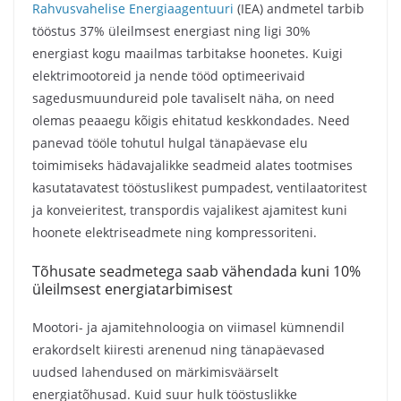
Rahvusvahelise Energiaagentuuri
(IEA) andmetel tarbib
tööstus 37% üleilmsest energiast ning ligi 30%
energiast kogu maailmas tarbitakse hoonetes. Kuigi
elektrimootoreid ja nende tööd optimeerivaid
sagedusmuundureid pole tavaliselt näha, on need
olemas peaaegu kõigis ehitatud keskkondades. Need
panevad tööle tohutul hulgal tänapäevase elu
toimimiseks hädavajalikke seadmeid alates tootmises
kasutatavatest tööstuslikest pumpadest, ventilaatoritest
ja konveieritest, transpordis vajalikest ajamitest kuni
hoonete elektriseadmete ning kompressoriteni.
Tõhusate seadmetega saab vähendada kuni 10%
üleilmsest energiatarbimisest
Mootori- ja ajamitehnoloogia on viimasel kümnendil
erakordselt kiiresti arenenud ning tänapäevased
uudsed lahendused on märkimisväärselt
energiatõhusad. Kuid suur hulk tööstuslikke