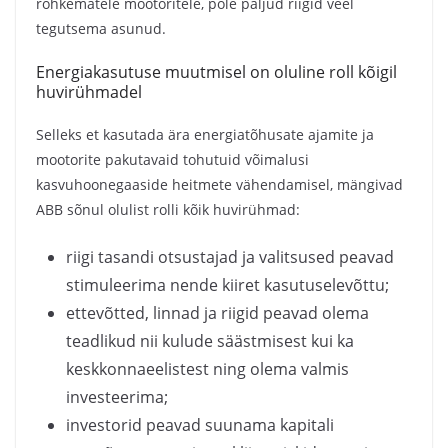
rohkematele mootoritele, pole paljud riigid veel
tegutsema asunud.
Energiakasutuse muutmisel on oluline roll kõigil
huvirühmadel
Selleks et kasutada ära energiatõhusate ajamite ja
mootorite pakutavaid tohutuid võimalusi
kasvuhoonegaaside heitmete vähendamisel, mängivad
ABB sõnul olulist rolli kõik huvirühmad:
riigi tasandi otsustajad ja valitsused peavad
stimuleerima nende kiiret kasutuselevõttu;
ettevõtted, linnad ja riigid peavad olema
teadlikud nii kulude säästmisest kui ka
keskkonnaeelistest ning olema valmis
investeerima;
investorid peavad suunama kapitali