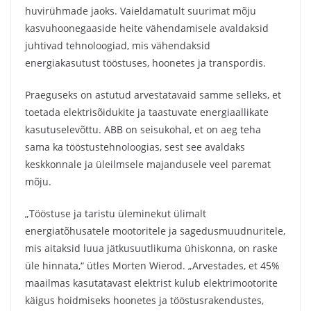
huvirühmade jaoks. Vaieldamatult suurimat mõju
kasvuhoonegaaside heite vähendamisele avaldaksid
juhtivad tehnoloogiad, mis vähendaksid
energiakasutust tööstuses, hoonetes ja transpordis.
Praeguseks on astutud arvestatavaid samme selleks, et
toetada elektrisõidukite ja taastuvate energiaallikate
kasutuselevõttu. ABB on seisukohal, et on aeg teha
sama ka tööstustehnoloogias, sest see avaldaks
keskkonnale ja üleilmsele majandusele veel paremat
mõju.
„Tööstuse ja taristu üleminekut ülimalt
energiatõhusatele mootoritele ja sagedusmuudnuritele,
mis aitaksid luua jätkusuutlikuma ühiskonna, on raske
üle hinnata,“ ütles Morten Wierod. „Arvestades, et 45%
maailmas kasutatavast elektrist kulub elektrimootorite
käigus hoidmiseks hoonetes ja tööstusrakendustes,