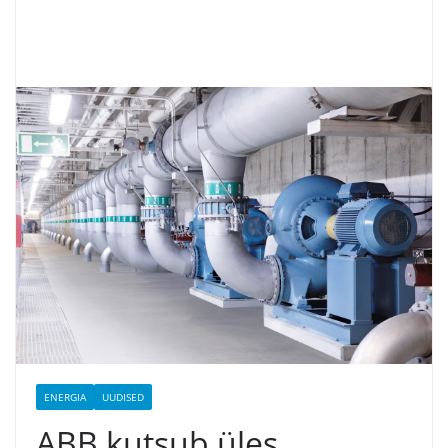
ENERGIA
UUDISED
ABB kutsub üles