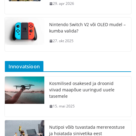
29. apr 2026
Nintendo Switch V2 või OLED mudel –
kumba valida?
27. okt 2025
Innovatsioon
Kosmilised osakesed ja droonid
viivad maapõue uuringud uuele
tasemele
15. mai 2025
Nutipoi võib tuvastada merereostuse
ja hoiatada sinivetika eest