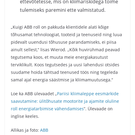
ettevõtetesse, mis on kliimariskidega toime
tulemiseks paremini ette valmistatud.
„Kuigi ABB roll on pakkuda klientidele alati kõige
tõhusamat tehnoloogiat, tooteid ja teenuseid ning luua
pidevalt uuendusi tõhususe parandamiseks, ei piisa
ainult sellest,“ lisas Wierod. „Kõik huvirühmad peavad
tegutsema koos, et muuta meie energiakasutust
terviklikult. Koos tegutsedes ja uusi lahendusi otsides
suudame hoida tähtsad teenused töös ning tegeleda
samal ajal energia säästmise ja kliimamuutusega.“
Loe ka ABB ülevaadet „
Pariisi kliimaleppe eesmärkide
saavutamine: ülitõhusate mootorite ja ajamite oluline
roll energiatarbimise vähendamises
”. Ülevaade on
inglise keeles.
Allikas ja foto:
ABB