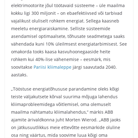
elektrimootorite jõul töötavaid süsteeme – üle maailma
kokku ligi 300 miljonit – on ebaefektiivsed või tarbivad
vajalikust oluliselt rohkem energiat. Sellega kaasneb
meeletu energiaraiskamine. Selliste süsteemide
asendamisel optimaalsete, tõhusate seadmetega saaks
vähendada kuni 10% üleilmsest energiatarbimisest. See
omakorda tooks kaasa kasvuhoonegaaside heite
rohkem kui 40%-lise vähenemise – eesmärk, mis
soovitakse
Pariisi kliimaleppe
järgi saavutada 2040.
aastaks.
„Tööstuse energiatõhususe parandamine oleks kõigi
teiste väljakutsete kõrval suurima mõjuga lahendus
kliimaprobleemidega võitlemisel, oma olemuselt
maailma nähtamatu kliimalahendus,“ märkis ABB
ajamite ärivaldkonna juht Morten Wierod. „ABB jaoks
on jätkusuutlikkus meie ettevõtte eesmärkide oluline
osa ning väärtus, mida soovime luua kõigi oma