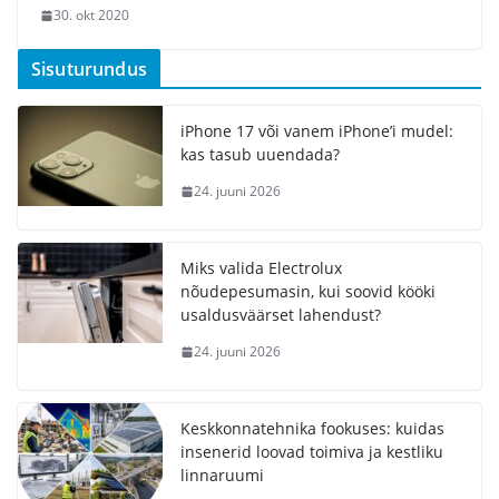
30. okt 2020
Sisuturundus
iPhone 17 või vanem iPhone’i mudel:
kas tasub uuendada?
24. juuni 2026
Miks valida Electrolux
nõudepesumasin, kui soovid kööki
usaldusväärset lahendust?
24. juuni 2026
Keskkonnatehnika fookuses: kuidas
insenerid loovad toimiva ja kestliku
linnaruumi