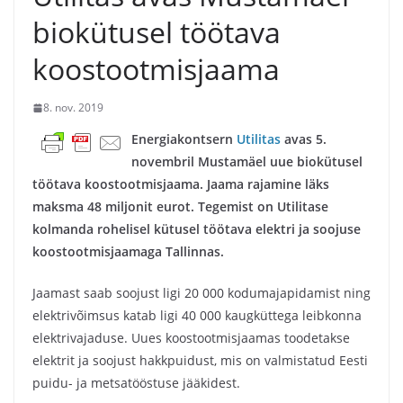
biokütusel töötava
koostootmisjaama
8. nov. 2019
Energiakontsern
Utilitas
avas 5.
novembril Mustamäel uue biokütusel
töötava koostootmisjaama. Jaama rajamine läks
maksma 48 miljonit eurot. Tegemist on Utilitase
kolmanda rohelisel kütusel töötava elektri ja soojuse
koostootmisjaamaga Tallinnas.
Jaamast saab soojust ligi 20 000 kodumajapidamist ning
elektrivõimsus katab ligi 40 000 kaugküttega leibkonna
elektrivajaduse. Uues koostootmisjaamas toodetakse
elektrit ja soojust hakkpuidust, mis on valmistatud Eesti
puidu- ja metsatööstuse jääkidest.