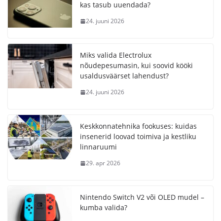
kas tasub uuendada?
24. juuni 2026
Miks valida Electrolux
nõudepesumasin, kui soovid kööki
usaldusväärset lahendust?
24. juuni 2026
Keskkonnatehnika fookuses: kuidas
insenerid loovad toimiva ja kestliku
linnaruumi
29. apr 2026
Nintendo Switch V2 või OLED mudel –
kumba valida?