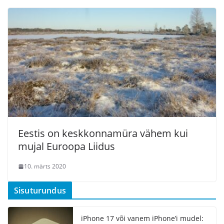
Eestis on keskkonnamüra vähem kui
mujal Euroopa Liidus
10. märts 2020
Sisuturundus
iPhone 17 või vanem iPhone’i mudel: