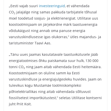
„Eesti vajab suuri
investeeringuid
, et vähendada
CO
jalajälge ning samas pakkuda tarbijatele tõhusal
2
moel toodetud soojus- ja elektrienergiat. Utilitase uus
koostootmisjaam on järjekordne märk taastuvenergia
võidukäigust ning annab oma panuse energia
varustuskindlusesse igas olukorras,“ ütles majandus- ja
taristuminister Taavi Aas.
„Tänu uues jaamas kasutatavale taastuvkütusele jääb
energiatootmises õhku paiskamata suur hulk, 130 000
tonni CO
ning jaam aitab vähendada Eesti heitemäära.
2
Koostootmisjaam on oluline samm ka Eesti
varustuskindluse ja energiajulgeoleku huvides. Jaam on
tulevikus kogu Mustamäe tootmiskompleksi
põhielektriallikas ning aitab vähendada sõltuvust
fossiilsetest importkütustest,“ seletas Utilitase kontserni
juht Priit Koit.