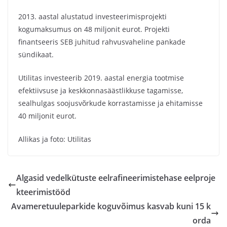
2013. aastal alustatud investeerimisprojekti
kogumaksumus on 48 miljonit eurot. Projekti
finantseeris SEB juhitud rahvusvaheline pankade
sündikaat.
Utilitas investeerib 2019. aastal energia tootmise
efektiivsuse ja keskkonnasäästlikkuse tagamisse,
sealhulgas soojusvõrkude korrastamisse ja ehitamisse
40 miljonit eurot.
Allikas ja foto: Utilitas
Algasid vedelkütuste eelrafineerimistehase eelproje
kteerimistööd
Avameretuuleparkide koguvõimus kasvab kuni 15 k
orda