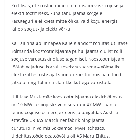
Koit lisas, et koostootmine on tõhusaim viis soojuse ja
elektri tootmiseks, kuna tänu jaama kõrgele
kasutegurile ei köeta mitte õhku, vaid kogu energia
läheb soojus- ja elektrivõrku.
Ka Tallinna abilinnapea Kalle Klandorf rõhutas Utilitase
kolmanda koostootmisjaama puhul jaama olulist rolli
soojuse varustuskindluse tagamisel. Koostootmisjaam
töötab vajaduse korral iseseisva saarena – võimalike
elektrikatkestuste ajal suudab koostootmisjaam tööd
jätkata ning Tallinna elanikke küttega varustada.
Utilitase Mustamäe koostootmisjaama elektrivõimsus
on 10 MW ja soojuslik võimsus kuni 47 MW. Jaama
tehnoloogilise osa projekteeris ja paigaldas Austria
ettevõte URBAS Maschinenfabrik ning jaama
auruturbiin valmis Saksamaal MANi tehases.
Üldehitustööde peatöövõtja oli AS Maru Ehitus.