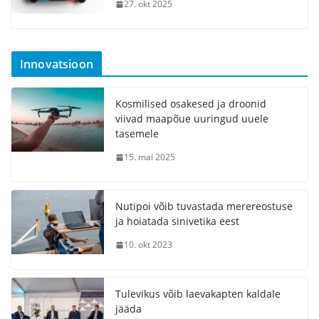
27. okt 2025
Innovatsioon
Kosmilised osakesed ja droonid
viivad maapõue uuringud uuele
tasemele
15. mai 2025
Nutipoi võib tuvastada merereostuse
ja hoiatada sinivetika eest
10. okt 2023
Tulevikus võib laevakapten kaldale
jääda