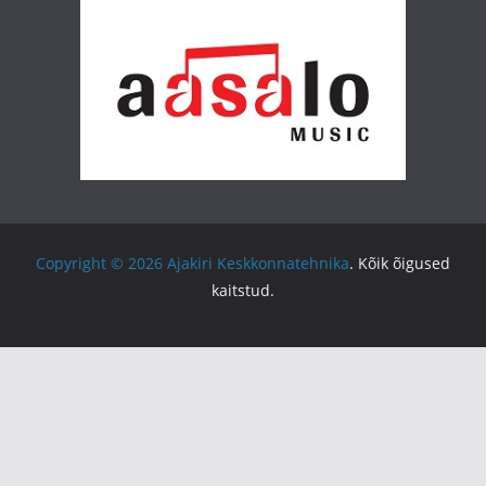
Copyright © 2026
Ajakiri Keskkonnatehnika
. Kõik õigused
kaitstud.