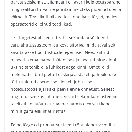
pärast seiskamist. Siiamaani oli avarii kulg ootuspärane
ning reaktori turvaline jahutamine oleks pidanud olema
võimalik. Tegelikult oli aga tekkinud kaks tõrget, millest
operaatorid ei olnud teadlikud.
Üks tõrgetest oli seotud kahe sekundaarsüsteemi
varujahutussüsteemi sulgeva siibriga, mida tavaliselt
kasutatakse hooldustööde tegemisel. Need siibrid
peavad olema jaama töötamise ajal avatud ning ainult
üks neist tohib olla lühikest aega kinni. Ometi olid
mõlemad siibrid jäetud eeskirjavastaselt ja hooletuse
tõttu suletud asendisse. Ilmselt juhtus see
hooldustööde ajal kaks päeva enne õnnetust. Sellest
tingituna seiskus jahutusvee vool sekundaarsüsteemis
täielikult, mistõttu aurugeneraatoris olev vesi kahe
minutiga täielikult aurustus.
Teine tõrge oli primaarsüsteemi rõhualandusventiilis,