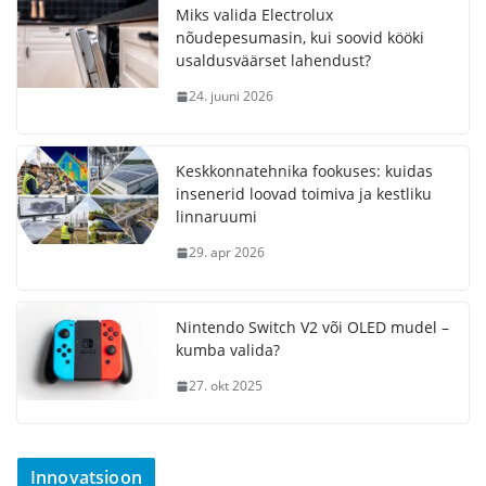
Miks valida Electrolux
nõudepesumasin, kui soovid kööki
usaldusväärset lahendust?
24. juuni 2026
Keskkonnatehnika fookuses: kuidas
insenerid loovad toimiva ja kestliku
linnaruumi
29. apr 2026
Nintendo Switch V2 või OLED mudel –
kumba valida?
27. okt 2025
Innovatsioon