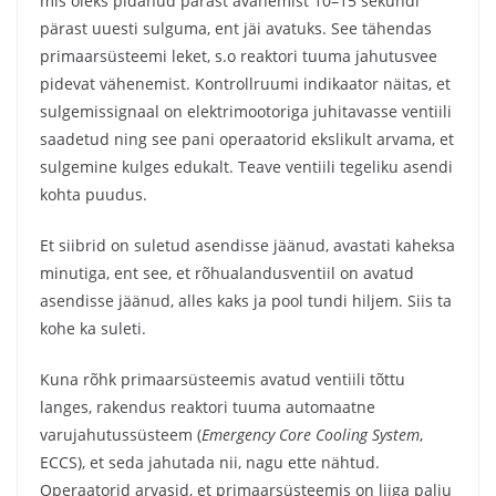
mis oleks pidanud pärast avanemist 10–15 sekundi
pärast uuesti sulguma, ent jäi avatuks. See tähendas
primaarsüsteemi leket, s.o reaktori tuuma jahutusvee
pidevat vähenemist. Kontrollruumi indikaator näitas, et
sulgemissignaal on elektrimootoriga juhitavasse ventiili
saadetud ning see pani operaatorid ekslikult arvama, et
sulgemine kulges edukalt. Teave ventiili tegeliku asendi
kohta puudus.
Et siibrid on suletud asendisse jäänud, avastati kaheksa
minutiga, ent see, et rõhualandusventiil on avatud
asendisse jäänud, alles kaks ja pool tundi hiljem. Siis ta
kohe ka suleti.
Kuna rõhk primaarsüsteemis avatud ventiili tõttu
langes, rakendus reaktori tuuma automaatne
varujahutussüsteem (
Emergency Core Cooling System
,
ECCS), et seda jahutada nii, nagu ette nähtud.
Operaatorid arvasid, et primaarsüsteemis on liiga palju