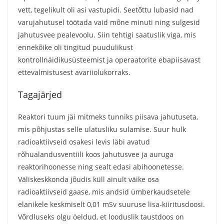
vett, tegelikult oli asi vastupidi. Seetõttu lubasid nad
varujahutusel töötada vaid mõne minuti ning sulgesid
jahutusvee pealevoolu. Siin tehtigi saatuslik viga, mis
ennekõike oli tingitud puudulikust
kontrollnäidikusüsteemist ja operaatorite ebapiisavast
ettevalmistusest avariiolukorraks.
Tagajärjed
Reaktori tuum jäi mitmeks tunniks piisava jahutuseta,
mis põhjustas selle ulatusliku sulamise. Suur hulk
radioaktiivseid osakesi levis läbi avatud
rõhualandusventiili koos jahutusvee ja auruga
reaktorihoonesse ning sealt edasi abihoonetesse.
Väliskeskkonda jõudis küll ainult väike osa
radioaktiivseid gaase, mis andsid ümberkaudsetele
elanikele keskmiselt 0,01 mSv suuruse lisa-kiiritusdoosi.
Võrdluseks olgu öeldud, et looduslik taustdoos on