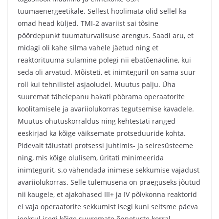
tuumaenergeetikale. Sellest hoolimata olid sellel ka
omad head küljed. TMI-2 avariist sai tõsine
pöördepunkt tuumaturvalisuse arengus. Saadi aru, et
midagi oli kahe silma vahele jäetud ning et
reaktorituuma sulamine polegi nii ebatõenäoline, kui
seda oli arvatud. Mõisteti, et inimteguril on sama suur
roll kui tehnilistel asjaoludel. Muutus palju. Üha
suuremat tähelepanu hakati pöörama operaatorite
koolitamisele ja avariiolukorras tegutsemise kavadele.
Muutus ohutuskorraldus ning kehtestati ranged
eeskirjad ka kõige väiksemate protseduuride kohta.
Pidevalt täiustati protsessi juhtimis- ja seiresüsteeme
ning, mis kõige olulisem, üritati minimeerida
inimtegurit, s.o vähendada inimese sekkumise vajadust
avariiolukorras. Selle tulemusena on praeguseks jõutud
nii kaugele, et ajakohased III+ ja IV põlvkonna reaktorid
ei vaja operaatorite sekkumist isegi kuni seitsme päeva
jooksul isegi kõige suuremate õnnetuste korral.