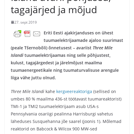
tagajärjed ja mõjud
27. sept 2019
Eriti Eesti ajakirjanduses on ühest
tuumaelektrijaamade ajaloo suurimast
(peale Tšernobõli) õnnetusest – avariist
Three Mile
Islandi
tuumaelektrijaamas ning selle põhjustest,
kulust, tagajärgedest ja järelmõjust maailma
tuumaenergeetikale ning tuumaturvalisuse arengule
liiga vähe juttu olnud.
Three Mile Islandi
kahe
kergveereaktoriga
(sellised on
umbes 80 % maailma 436-st töötavast tuumareaktorist)
TMI-1 ja TMI2 tuumaelektrijaam asub USA-s
Pennsylvania osariigi pealinna Harrisburgi vahetus
läheduses Susquehanna jõe saarel (joonis 1). Mõlemad
reaktorid on Babcock & Wilcox 900 MW-sed