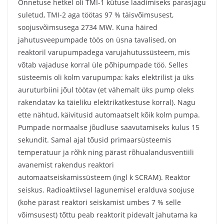
Õnnetuse hetkel oli TMI-1 kütuse laadimiseks parasjagu
suletud, TMI-2 aga töötas 97 % täisvõimsusest,
soojusvõimsusega 2734 MW. Kuna häired
jahutusveepumpade töös on üsna tavalised, on
reaktoril varupumpadega varujahutussüsteem, mis
võtab vajaduse korral üle põhipumpade töö. Selles
süsteemis oli kolm varupumpa: kaks elektrilist ja üks
auruturbiini jõul töötav (et vähemalt üks pump oleks
rakendatav ka täieliku elektrikatkestuse korral). Nagu
ette nähtud, käivitusid automaatselt kõik kolm pumpa.
Pumpade normaalse jõudluse saavutamiseks kulus 15
sekundit. Samal ajal tõusid primaarsüsteemis
temperatuur ja rõhk ning pärast rõhualandusventiili
avanemist rakendus reaktori
automaatseiskamissüsteem (ingl k SCRAM). Reaktor
seiskus. Radioaktiivsel lagunemisel eralduva soojuse
(kohe pärast reaktori seiskamist umbes 7 % selle
võimsusest) tõttu peab reaktorit pidevalt jahutama ka