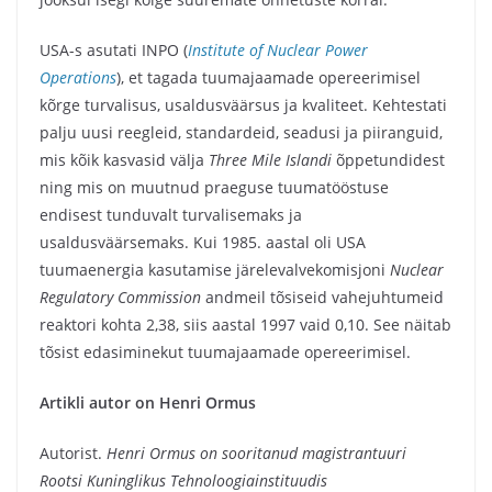
USA-s asutati INPO (
Institute of Nuclear Power
Operations
), et tagada tuumajaamade opereerimisel
kõrge turvalisus, usaldusväärsus ja kvaliteet. Kehtestati
palju uusi reegleid, standardeid, seadusi ja piiranguid,
mis kõik kasvasid välja
Three Mile Islandi
õppetundidest
ning mis on muutnud praeguse tuumatööstuse
endisest tunduvalt turvalisemaks ja
usaldusväärsemaks. Kui 1985. aastal oli USA
tuumaenergia kasutamise järelevalvekomisjoni
Nuclear
Regulatory Commission
andmeil tõsiseid vahejuhtumeid
reaktori kohta 2,38, siis aastal 1997 vaid 0,10. See näitab
tõsist edasiminekut tuumajaamade opereerimisel.
Artikli autor on Henri Ormus
Autorist.
Henri Ormus on sooritanud magistrantuuri
Rootsi Kuninglikus Tehnoloogiainstituudis