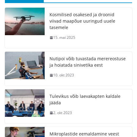
Kosmilised osakesed ja droonid
viivad maapõue uuringud uuele
tasemele
15. mai 2025
Nutipoi võib tuvastada merereostuse
ja hoiatada sinivetika eest
10. okt 2023
Tulevikus võib laevakapten kaldale
jääda
2. okt 2023
Mikroplastide eemaldamine veest