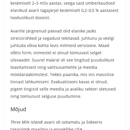
keskmiselt 2–5 mSv aastas, seega said ümberkaudsed
elanikud avarii tagajärjel keskmiselt 0,2–0,5 % aastasest
looduslikust doosist.
Avariile järgnenud päevad olid elanike jaoks
stressirohked ja segadust tekitavad. Juhtunu ja veelgi
juhtuda võiva kohta levis mitmeid versioone. Maad
võttis hirm, inimestel ei olnud toimuvast selget
ülevaadet. Suurel määral oli see tingitud puudulikust
teavitamisest ning valitsusametite ja meedia
möödarääkimistest. Tekkis paanika, mis viis massilise
linnast lahkumiseni. Evakuatsiooni kavas ei olnud,
pigem tingisid selle meedia ja avaliku sektori oletused
ning toimunust selguse puudumine.
Mõjud
Three Mile Islandi
avarii oli ootamatu ja šokeeriv
tagasilöök maailma ja ennekõike USA