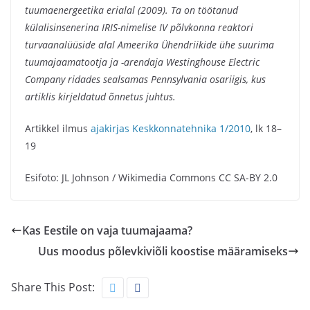
tuumaenergeetika erialal (2009). Ta on töötanud
külalisinsenerina IRIS-nimelise IV põlvkonna reaktori
turvaanalüüside alal Ameerika Ühendriikide ühe suurima
tuumajaamatootja ja -arendaja Westinghouse Electric
Company ridades sealsamas Pennsylvania osariigis, kus
artiklis kirjeldatud õnnetus juhtus.
Artikkel ilmus
ajakirjas Keskkonnatehnika 1/2010
, lk 18–
19
Esifoto: JL Johnson / Wikimedia Commons CC SA-BY 2.0
Kas Eestile on vaja tuumajaama?
Uus moodus põlevkiviõli koostise määramiseks
Share This Post: