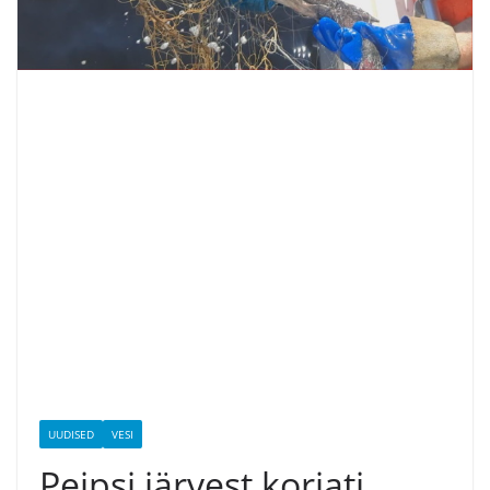
UUDISED
VESI
Peipsi järvest korjati