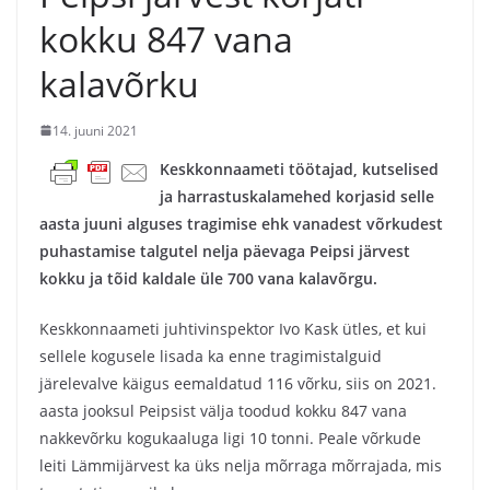
kokku 847 vana
kalavõrku
14. juuni 2021
Keskkonnaameti töötajad, kutselised
ja harrastuskalamehed korjasid selle
aasta juuni alguses tragimise ehk vanadest võrkudest
puhastamise talgutel nelja päevaga Peipsi järvest
kokku ja tõid kaldale üle 700 vana kalavõrgu.
Keskkonnaameti juhtivinspektor Ivo Kask ütles, et kui
sellele kogusele lisada ka enne tragimistalguid
järelevalve käigus eemaldatud 116 võrku, siis on 2021.
aasta jooksul Peipsist välja toodud kokku 847 vana
nakkevõrku kogukaaluga ligi 10 tonni. Peale võrkude
leiti Lämmijärvest ka üks nelja mõrraga mõrrajada, mis