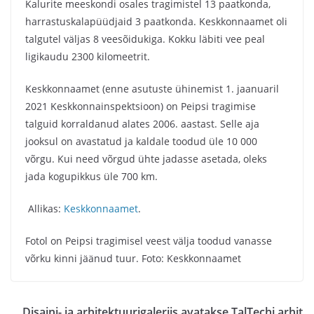
Kalurite meeskondi osales tragimistel 13 paatkonda,
harrastuskalapüüdjaid 3 paatkonda. Keskkonnaamet oli
talgutel väljas 8 veesõidukiga. Kokku läbiti vee peal
ligikaudu 2300 kilomeetrit.
Keskkonnaamet (enne asutuste ühinemist 1. jaanuaril
2021 Keskkonnainspektsioon) on Peipsi tragimise
talguid korraldanud alates 2006. aastast. Selle aja
jooksul on avastatud ja kaldale toodud üle 10 000
võrgu. Kui need võrgud ühte jadasse asetada, oleks
jada kogupikkus üle 700 km.
Allikas:
Keskkonnaamet
.
Fotol on Peipsi tragimisel veest välja toodud vanasse
võrku kinni jäänud tuur. Foto: Keskkonnaamet
Disaini- ja arhitektuurigaleriis avatakse TalTechi arhit