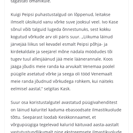
tagastati omanikule.
Kuigi Peipsi puhastustalgud on lõppenud, leitakse
ilmselt üksikuid vanu võrke suve jooksul veel. Ivo Kase
sõnul võib talguid lugeda õnnestunuks, sest kokku
kogutud võrkude arv oli päris suur. „Liikuma läinud
järvejää liikus sel kevadel esmalt Peipsi põhja- ja
kirdekaldale ja seejärel mõne nädala möödudes tõi
tugev tuul allesjäänud jää meie läänerannale. Koos
jääga jõudis meie randa ka arvukalt Venemaa poolel
püügile asetatud võrke ja seega oli tööd Venemaalt
meie randa jõudnud võrkudega rohkem, kui näiteks
eelmisel aastal,“ selgitas Kask.
Suur osa koristustalgutel avastatud püügivahenditest
on läinud kaluritel kaduma ebasoodsate ilmastikuolude
tõttu. Seepärast loodab Keskkonnaamet, et
võrgupüügiga tegelevad kalurid käituvad aasta-aastalt
vastutustundlikumalt ning ekstreemsete ilmastikuolude