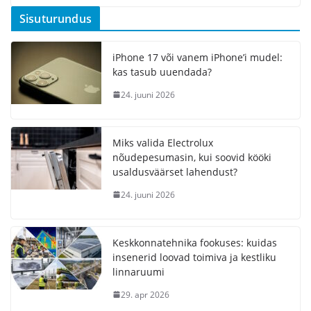
Sisuturundus
iPhone 17 või vanem iPhone’i mudel:
kas tasub uuendada?
24. juuni 2026
Miks valida Electrolux
nõudepesumasin, kui soovid kööki
usaldusväärset lahendust?
24. juuni 2026
Keskkonnatehnika fookuses: kuidas
insenerid loovad toimiva ja kestliku
linnaruumi
29. apr 2026