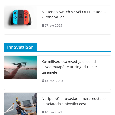
Nintendo Switch V2 või OLED mudel –
kumba valida?
27. okt 2025
Innovatsioon
Kosmilised osakesed ja droonid
viivad maapõue uuringud uuele
tasemele
15. mai 2025
Nutipoi võib tuvastada merereostuse
ja hoiatada sinivetika eest
10. okt 2023