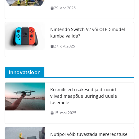
29. apr 2026
Nintendo Switch V2 või OLED mudel –
kumba valida?
27. okt 2025
Innovatsioon
Kosmilised osakesed ja droonid
viivad maapõue uuringud uuele
tasemele
15. mai 2025
Nutipoi võib tuvastada merereostuse