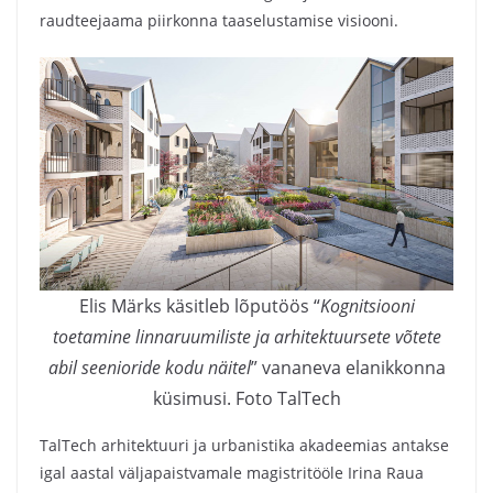
raudteejaama piirkonna taaselustamise visiooni.
Elis Märks käsitleb lõputöös “
Kognitsiooni
toetamine linnaruumiliste ja arhitektuursete võtete
abil seenioride kodu näitel
” vananeva elanikkonna
küsimusi. Foto TalTech
TalTech arhitektuuri ja urbanistika akadeemias antakse
igal aastal väljapaistvamale magistritööle Irina Raua