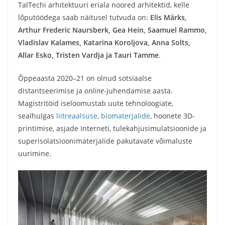
TalTechi arhitektuuri eriala noored arhitektid, kelle
lõputöödega saab näitusel tutvuda on:
Elis Märks,
Arthur Frederic Naursberk, Gea Hein, Saamuel Rammo,
Vladislav Kalames, Katarina Koroljova, Anna Solts,
Allar Esko, Tristen Vardja ja Tauri Tamme
.
Õppeaasta 2020–21 on olnud sotsiaalse
distantseerimise ja
online
-juhendamise aasta.
Magistritöid iseloomustab uute tehnoloogiate,
sealhulgas
liitreaalsuse
,
biomaterjalide
, hoonete 3D-
printimise, asjade Interneti, tulekahjusimulatsioonide ja
superisolatsioonimaterjalide pakutavate võimaluste
uurimine.