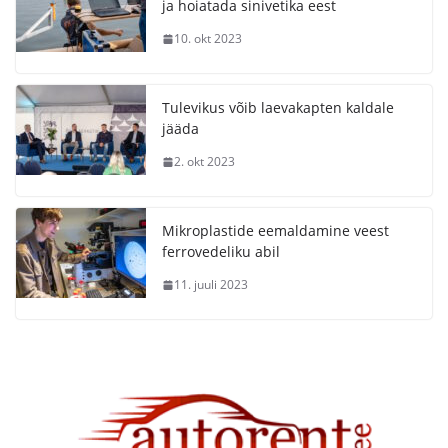
ja hoiatada sinivetika eest
10. okt 2023
Tulevikus võib laevakapten kaldale
jääda
2. okt 2023
Mikroplastide eemaldamine veest
ferrovedeliku abil
11. juuli 2023