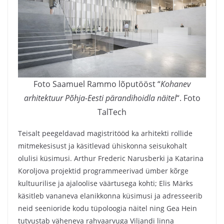
Foto Saamuel Rammo lõputööst “
Kohanev
arhitektuur Põhja-Eesti pärandihoidla näitel
“. Foto
TalTech
Teisalt peegeldavad magistritööd ka arhitekti rollide
mitmekesisust ja käsitlevad ühiskonna seisukohalt
olulisi küsimusi. Arthur Frederic Narusberki ja Katarina
Koroljova projektid programmeerivad ümber kõrge
kultuurilise ja ajaloolise väärtusega kohti; Elis Märks
käsitleb vananeva elanikkonna küsimusi ja adresseerib
neid seenioride kodu tüpoloogia näitel ning Gea Hein
tutvustab väheneva rahvaarvuga Viljandi linna