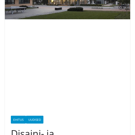
EHITUS
UUDISED
Disaini- ja