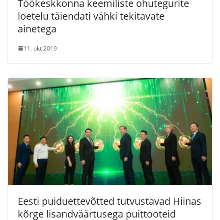
Töökeskkonna keemiliste ohutegurite
loetelu täiendati vähki tekitavate
ainetega
11. okt 2019
Eesti puiduettevõtted tutvustavad Hiinas
kõrge lisandväärtusega puittooteid