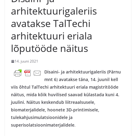
arhitektuurigaleriis
avatakse TalTechi
arhitektuuri eriala
lõputööde näitus
14. juuni 2021
Disaini- ja arhitektuurigaleriis (Pärnu
mnt 6
)
avatakse täna, 14. juunil kell
viis õhtul TalTechi arhitektuuri eriala magistritööde
näitus, mida kõik huvilised saavad külastada kuni 4.
juulini.
Näitus keskendub liitreaalsusele,
biomaterjalidele, hoonete 3D-printimisele,
tulekahjusimulatsioonidele ja
superisolatsioonimaterjalidele
.