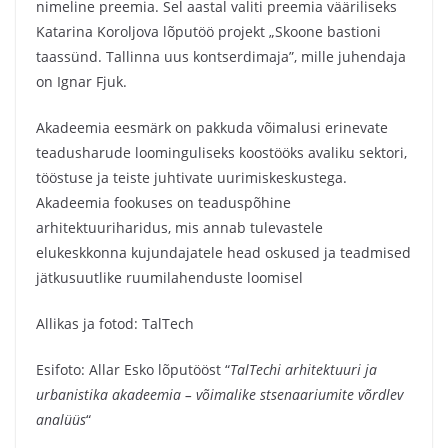
nimeline preemia. Sel aastal valiti preemia vääriliseks
Katarina Koroljova lõputöö projekt „Skoone bastioni
taassünd. Tallinna uus kontserdimaja”, mille juhendaja
on Ignar Fjuk.
Akadeemia eesmärk on pakkuda võimalusi erinevate
teadusharude loominguliseks koostööks avaliku sektori,
tööstuse ja teiste juhtivate uurimiskeskustega.
Akadeemia fookuses on teaduspõhine
arhitektuuriharidus, mis annab tulevastele
elukeskkonna kujundajatele head oskused ja teadmised
jätkusuutlike ruumilahenduste loomisel
Allikas ja fotod: TalTech
Esifoto: Allar Esko lõputööst “
TalTechi arhitektuuri ja
urbanistika akadeemia – võimalike stsenaariumite võrdlev
analüüs
“