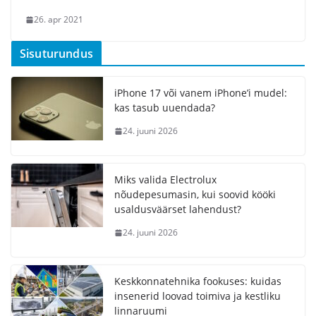
26. apr 2021
Sisuturundus
iPhone 17 või vanem iPhone’i mudel:
kas tasub uuendada?
24. juuni 2026
Miks valida Electrolux
nõudepesumasin, kui soovid kööki
usaldusväärset lahendust?
24. juuni 2026
Keskkonnatehnika fookuses: kuidas
insenerid loovad toimiva ja kestliku
linnaruumi