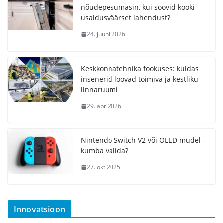
nõudepesumasin, kui soovid kööki
usaldusväärset lahendust?
24. juuni 2026
Keskkonnatehnika fookuses: kuidas
insenerid loovad toimiva ja kestliku
linnaruumi
29. apr 2026
Nintendo Switch V2 või OLED mudel –
kumba valida?
27. okt 2025
Innovatsioon