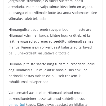
Järgmiseks suvehooajaks tuleks süsteemi edasi
arendada. Peamine välja tulnud kitsaskoht on asjaolu,
et praegu ei ole võimalik kotte ära anda sadamates. See
võimalus tuleb tekitada.
Hinnanguliselt suureneb suveperioodil inimeste arv
Hiiumaal kolm-neli korda. Lihtne loogika ütleb, et ka
jäätmekogused suurenevad seetõttu vähemalt samas
mahus. Pigem isegi rohkem, sest külastajad tarbivad
palju ühekordselt kasutatavaid tooteid.
Hiiumaa ja teiste saarte ning turismipiirkondade jaoks
ongi kindlasti suur väljakutse hooajalisus ehk ühel
perioodil aastas tarbitakse oluliselt rohkem, kui
rahulikumal talveperioodil.
Varasematel aastatel on Hiiumaal teinud muret
pakendikonteineritesse sattunud suhteliselt suur
olmeprügi
kogus. Käesolevast aastast on hiidlastel