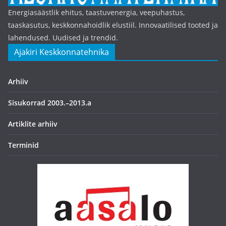
Energiasäästlik ehitus, taastuvenergia, veepuhastus,
taaskasutus, keskkonnahoidlik elustiil. Innovaatilised tooted ja
lahendused. Uudised ja trendid.
Ajakiri Keskkonnatehnika
Arhiiv
Sisukorrad 2003.–2013.a
Artiklite arhiiv
Terminid