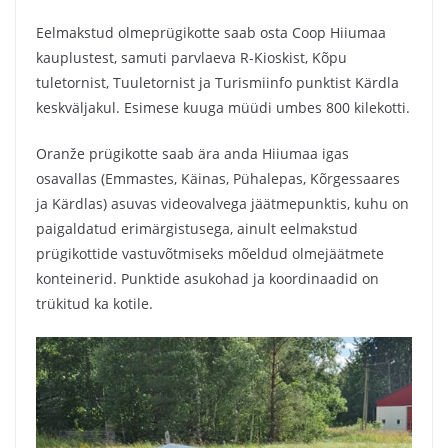
Eelmakstud olmeprügikotte saab osta Coop Hiiumaa
kauplustest, samuti parvlaeva R-Kioskist, Kõpu
tuletornist, Tuuletornist ja Turismiinfo punktist Kärdla
keskväljakul. Esimese kuuga müüdi umbes 800 kilekotti.
Oranže prügikotte saab ära anda Hiiumaa igas
osavallas (Emmastes, Käinas, Pühalepas, Kõrgessaares
ja Kärdlas) asuvas videovalvega jäätmepunktis, kuhu on
paigaldatud erimärgistusega, ainult eelmakstud
prügikottide vastuvõtmiseks mõeldud olmejäätmete
konteinerid. Punktide asukohad ja koordinaadid on
trükitud ka kotile.