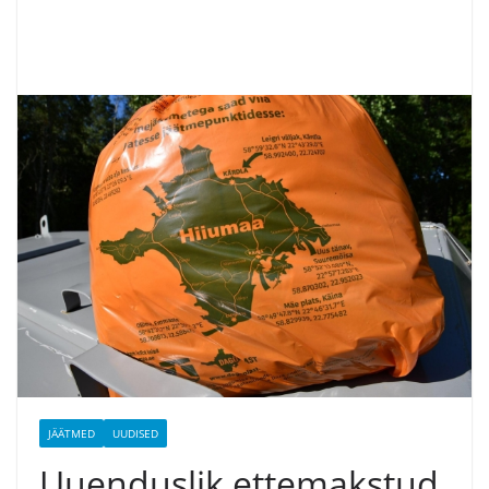
JÄÄTMED
UUDISED
Uuenduslik ettemakstud