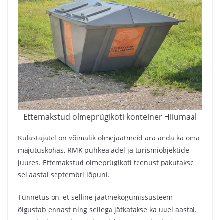
Ettemakstud olmeprügikoti konteiner Hiiumaal
Külastajatel on võimalik olmejäätmeid ära anda ka oma
majutuskohas, RMK puhkealadel ja turismiobjektide
juures. Ettemakstud olmeprügikoti teenust pakutakse
sel aastal septembri lõpuni.
Tunnetus on, et selline jäätmekogumissüsteem
õigustab ennast ning sellega jätkatakse ka uuel aastal.