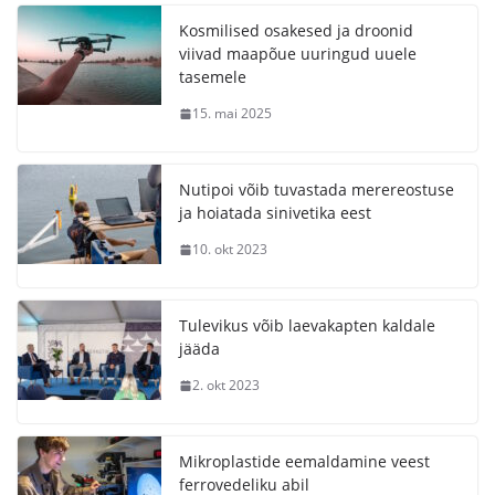
Kosmilised osakesed ja droonid
viivad maapõue uuringud uuele
tasemele
15. mai 2025
Nutipoi võib tuvastada merereostuse
ja hoiatada sinivetika eest
10. okt 2023
Tulevikus võib laevakapten kaldale
jääda
2. okt 2023
Mikroplastide eemaldamine veest
ferrovedeliku abil