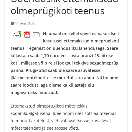
olmeprügikoti teenus
17. aug 2020
Hiiumaal on sellel suvel esmakordselt
kasutusel ettemakstud olmeprügikoti
teenus. Tegemist on uuendusliku lahendusega. Saare
külastaja saab 1,70 euro eest osta oranži 25-liitrise
koti, millesse võib reisi jooksul tekkiva segaolmeprügi
panna. Prügikotid saab üle saare asuvatesse
jäätmekonteineritesse muretult ära anda. Nii hoiame
saare loodust, aga oleme ka külastaja elu
mugavamaks muutnud.
Ettemakstud olmeprügikoti mõte tekkis
kodanikualgatusena. Idee nopiti üles sotsiaalmeedias
toimunud arutelust, viidi vallavalitsusse, kus algset
mõtet täiendati ja see töösse võeti.