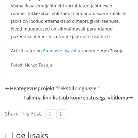
võimalik pakendijäätmeid korraldatud jäätmeveo
raames tekkekohas ehk kodust ära anda. Saare külaliste
jaoks on loodud ettemakstud olmeprügikoti teenuse.
Need muudatused on silmnähtavalt parandanud
pakendikonteinerites olevate jäätmete kvaliteeti.
Artikli autor on
Emmaste osavalla
vanem Hergo Tasuja
Fotod: Hergo Tasuja
Heategevusprojekt “Tekstiil ringlusse!”
Tallinna linn kutsub konireostusega võitlema
Share This Post:
Loe lisaks