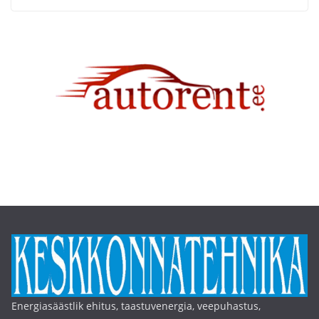
Energiasäästlik ehitus, taastuvenergia, veepuhastus,