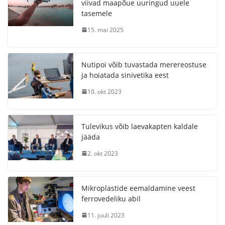
viivad maapõue uuringud uuele
tasemele
15. mai 2025
Nutipoi võib tuvastada merereostuse
ja hoiatada sinivetika eest
10. okt 2023
Tulevikus võib laevakapten kaldale
jääda
2. okt 2023
Mikroplastide eemaldamine veest
ferrovedeliku abil
11. juuli 2023