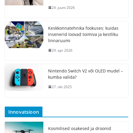
24. juuni 2026
Keskkonnatehnika fookuses: kuidas
insenerid loovad toimiva ja kestliku
linnaruumi
29. apr 2026
Nintendo Switch V2 või OLED mudel –
kumba valida?
27. okt 2025
Innovatsioon
Kosmilised osakesed ja droonid