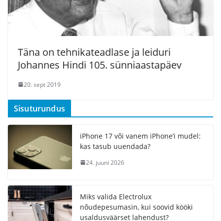
Täna on tehnikateadlase ja leiduri
Johannes Hindi 105. sünniaastapäev
20. sept 2019
Sisuturundus
iPhone 17 või vanem iPhone’i mudel:
kas tasub uuendada?
24. juuni 2026
Miks valida Electrolux
nõudepesumasin, kui soovid kööki
usaldusväärset lahendust?