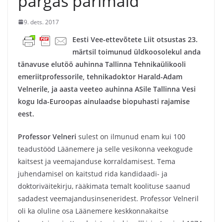
pärgas parimaid
9. dets. 2017
Eesti Vee-ettevõtete Liit otsustas 23.
märtsil toimunud üldkoosolekul anda
tänavuse elutöö auhinna Tallinna Tehnikaülikooli
emeriitprofessorile, tehnikadoktor Harald-Adam
Velnerile, ja aasta veeteo auhinna ASile Tallinna Vesi
kogu Ida-Euroopas ainulaadse biopuhasti rajamise
eest.
Professor Velneri
sulest on ilmunud enam kui 100
teadustööd Läänemere ja selle vesikonna veekogude
kaitsest ja veemajanduse korraldamisest. Tema
juhendamisel on kaitstud rida kandidaadi- ja
doktoriväitekirju, rääkimata temalt koolituse saanud
sadadest veemajandusinseneridest. Professor Velneril
oli ka oluline osa Läänemere keskkonnakaitse