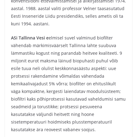
konventsiooni ettevalmistamisel ja allkirjastamisel 1974.
aastal. 1988. aastal valiti professor Velner taasasutatud
Eesti Inseneride Liidu presidendiks, selles ametis oli ta
kuni 1994. aastani.
ASi Tallinna Vesi e
elmisel suvel valminud biofilter
vähendab märkimisväärselt Tallinna lahte suubuva
lämmastiku kogust ning parandab heitvee kvaliteeti. 9
miljonit eurot maksma läinud biopuhasti puhul võib
esile tuua neli olulist keskkonnasäästu aspekti: uue
protsessi rakendamine võimaldas vähendada
kemikaalivajadust 5% võrra; biofilter on ehituslikult
väga kompaktne, kergesti laiendatav moodulsüsteem;
biofiltri kaks põhiprotsessi kasutavad vaheldumisi samu
seadmeid ja torustikke; protsessi pesuveena
kasutatakse väljundi heitvett ning hoone
sisetemperatuuri hoidmiseks plusstemperatuuril
kasutatakse ära reoveest vabanev soojus.