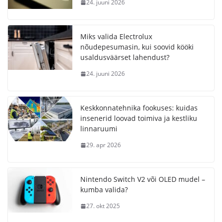
24. juuni 2026
Miks valida Electrolux
nõudepesumasin, kui soovid kööki
usaldusväärset lahendust?
24. juuni 2026
Keskkonnatehnika fookuses: kuidas
insenerid loovad toimiva ja kestliku
linnaruumi
29. apr 2026
Nintendo Switch V2 või OLED mudel –
kumba valida?
27. okt 2025