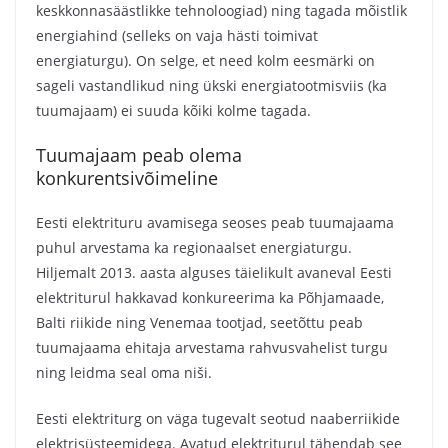
keskkonnasäästlikke tehnoloogiad) ning tagada mõistlik
energiahind (selleks on vaja hästi toimivat
energiaturgu). On selge, et need kolm eesmärki on
sageli vastandlikud ning ükski energiatootmisviis (ka
tuumajaam) ei suuda kõiki kolme tagada.
Tuumajaam peab olema
konkurentsivõimeline
Eesti elektrituru avamisega seoses peab tuumajaama
puhul arvestama ka regionaalset energiaturgu.
Hiljemalt 2013. aasta alguses täielikult avaneval Eesti
elektriturul hakkavad konkureerima ka Põhjamaade,
Balti riikide ning Venemaa tootjad, seetõttu peab
tuumajaama ehitaja arvestama rahvusvahelist turgu
ning leidma seal oma niši.
Eesti elektriturg on väga tugevalt seotud naaberriikide
elektrisüsteemidega. Avatud elektriturul tähendab see