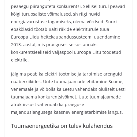
peaaegu piiranguteta konkurentsi. Sellisel turul peavad
kõigi turuosaliste võimalused, sh riigi huvid
energiavarustuse tagamiseks, olema võrdsed. Suuri
ebakõlasid tõotab Balti riikide elektriturule tuua
Euroopa Liidu heitekaubandussüsteemi uuendamine
2013. aastal, mis praeguses seisus annaks
konkurentsieeliseid väljaspool Euroopa Liitu toodetud
elektrile.
Jälgima peab ka elektri tootmise ja tarbimise arenguid
naaberriikides. Uute tuumajaamade ehitamine Soome,
Venemaale ja võibolla ka Leetu vähendaks oluliselt Eesti
tuumajaama konkurentsivõimet. Uute tuumajaamade
atraktiivsust vähendab ka praeguse
majanduslangusega kaasnev energiatarbimise langus.
Tuumaenergeetika on tulevikulahendus