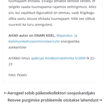
tuumajaam ehitada. Esialgu tehakse eeltööd selleks, et
selgeks saada tuumajaama rajamise eeltingimusi. Alles
siis, kui vajalikud õigusaktid on olemas, saab Riigikogu
võtta vastu otsuse ehitada tuumajaam. Kõik see sõltub
suuresti ka turu arengutest.
Artikli autor on EINARI KISEL,
Majandus- ja
kommunikatsiooniministeeriumi
energeetika
asekantsler
Artikkel ilmus
ajakirjas Keskkonnatehnika 5/2009
lk 22–
23
Foto: Pexels
Aerogeel sobib päikesekollektori soojuskandjaks
Reovee purgimise probleemile otsitakse lahendust