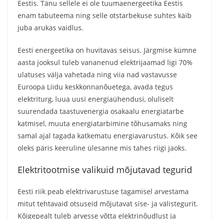
Eestis. Tänu sellele ei ole tuumaenergeetika Eestis
enam tabuteema ning selle otstarbekuse suhtes käib
juba arukas vaidlus.
Eesti energeetika on huvitavas seisus. Järgmise kümne
aasta jooksul tuleb vananenud elektrijaamad ligi 70%
ulatuses välja vahetada ning viia nad vastavusse
Euroopa Liidu keskkonnanõuetega, avada tegus
elektriturg, luua uusi energiaühendusi, oluliselt
suurendada taastuvenergia osakaalu energiatarbe
katmisel, muuta energiatarbimine tõhusamaks ning
samal ajal tagada katkematu energiavarustus. Kõik see
oleks päris keeruline ülesanne mis tahes riigi jaoks.
Elektritootmise valikuid mõjutavad tegurid
Eesti riik peab elektrivarustuse tagamisel arvestama
mitut tehtavaid otsuseid mõjutavat sise- ja välistegurit.
Kõigepealt tuleb arvesse võtta elektrinõudlust ja