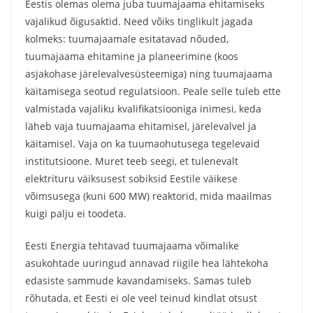
Eestis olemas olema juba tuumajaama ehitamiseks
vajalikud õigusaktid. Need võiks tinglikult jagada
kolmeks: tuumajaamale esitatavad nõuded,
tuumajaama ehitamine ja planeerimine (koos
asjakohase järelevalvesüsteemiga) ning tuumajaama
käitamisega seotud regulatsioon. Peale selle tuleb ette
valmistada vajaliku kvalifikatsiooniga inimesi, keda
läheb vaja tuumajaama ehitamisel, järelevalvel ja
käitamisel. Vaja on ka tuumaohutusega tegelevaid
institutsioone. Muret teeb seegi, et tulenevalt
elektrituru väiksusest sobiksid Eestile väikese
võimsusega (kuni 600 MW) reaktorid, mida maailmas
kuigi palju ei toodeta.
Eesti Energia tehtavad tuumajaama võimalike
asukohtade uuringud annavad riigile hea lähtekoha
edasiste sammude kavandamiseks. Samas tuleb
rõhutada, et Eesti ei ole veel teinud kindlat otsust