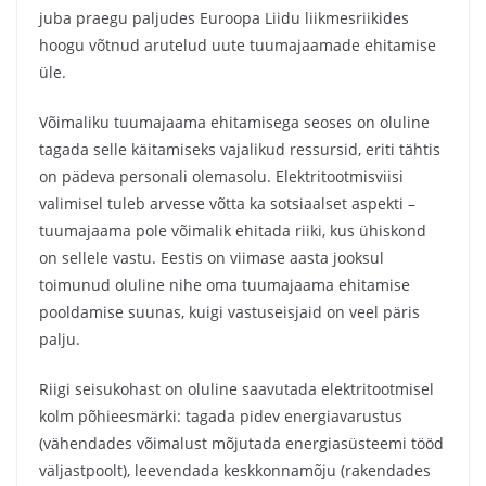
juba praegu paljudes Euroopa Liidu liikmesriikides
hoogu võtnud arutelud uute tuumajaamade ehitamise
üle.
Võimaliku tuumajaama ehitamisega seoses on oluline
tagada selle käitamiseks vajalikud ressursid, eriti tähtis
on pädeva personali olemasolu. Elektritootmisviisi
valimisel tuleb arvesse võtta ka sotsiaalset aspekti –
tuumajaama pole võimalik ehitada riiki, kus ühiskond
on sellele vastu. Eestis on viimase aasta jooksul
toimunud oluline nihe oma tuumajaama ehitamise
pooldamise suunas, kuigi vastuseisjaid on veel päris
palju.
Riigi seisukohast on oluline saavutada elektritootmisel
kolm põhieesmärki: tagada pidev energiavarustus
(vähendades võimalust mõjutada energiasüsteemi tööd
väljastpoolt), leevendada keskkonnamõju (rakendades