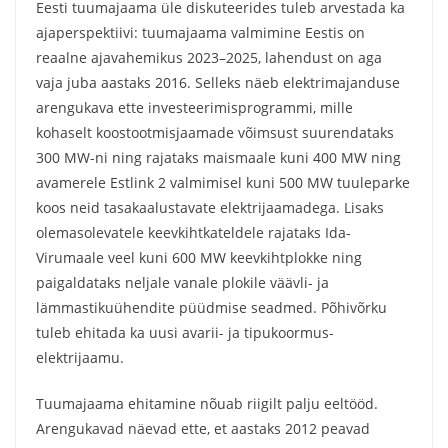
Eesti tuumajaama üle diskuteerides tuleb arvestada ka
ajaperspektiivi: tuumajaama valmimine Eestis on
reaalne ajavahemikus 2023–2025, lahendust on aga
vaja juba aastaks 2016. Selleks näeb elektrimajanduse
arengukava ette investeerimisprogrammi, mille
kohaselt koostootmisjaamade võimsust suurendataks
300 MW-ni ning rajataks maismaale kuni 400 MW ning
avamerele Estlink 2 valmimisel kuni 500 MW tuuleparke
koos neid tasakaalustavate elektrijaamadega. Lisaks
olemasolevatele keevkihtkateldele rajataks Ida-
Virumaale veel kuni 600 MW keevkihtplokke ning
paigaldataks neljale vanale plokile väävli- ja
lämmastikuühendite püüdmise seadmed. Põhivõrku
tuleb ehitada ka uusi avarii- ja tipukoormus-
elektrijaamu.
Tuumajaama ehitamine nõuab riigilt palju eeltööd.
Arengukavad näevad ette, et aastaks 2012 peavad