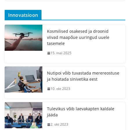
Innovatsioon
Kosmilised osakesed ja droonid
viivad maapõue uuringud uuele
tasemele
15. mai 2025
Nutipoi võib tuvastada merereostuse
ja hoiatada sinivetika eest
10. okt 2023
Tulevikus võib laevakapten kaldale
jääda
2. okt 2023