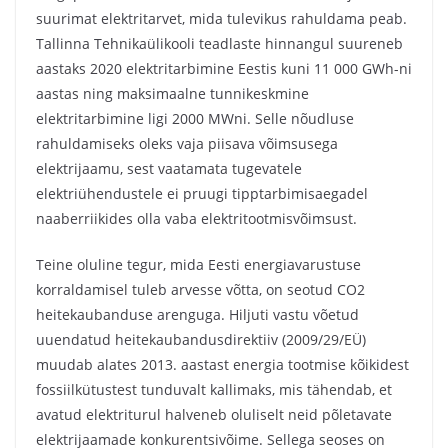
suurimat elektritarvet, mida tulevikus rahuldama peab.
Tallinna Tehnikaülikooli teadlaste hinnangul suureneb
aastaks 2020 elektritarbimine Eestis kuni 11 000 GWh-ni
aastas ning maksimaalne tunnikeskmine
elektritarbimine ligi 2000 MWni. Selle nõudluse
rahuldamiseks oleks vaja piisava võimsusega
elektrijaamu, sest vaatamata tugevatele
elektriühendustele ei pruugi tipptarbimisaegadel
naaberriikides olla vaba elektritootmisvõimsust.
Teine oluline tegur, mida Eesti energiavarustuse
korraldamisel tuleb arvesse võtta, on seotud CO2
heitekaubanduse arenguga. Hiljuti vastu võetud
uuendatud heitekaubandusdirektiiv (2009/29/EÜ)
muudab alates 2013. aastast energia tootmise kõikidest
fossiilkütustest tunduvalt kallimaks, mis tähendab, et
avatud elektriturul halveneb oluliselt neid põletavate
elektrijaamade konkurentsivõime. Sellega seoses on