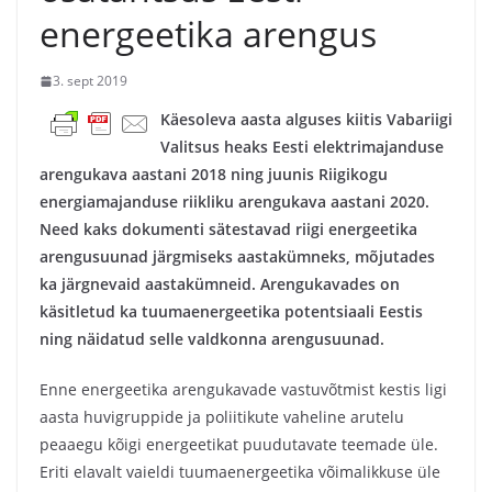
energeetika arengus
3. sept 2019
Käesoleva aasta alguses kiitis Vabariigi
Valitsus heaks Eesti elektrimajanduse
arengukava aastani 2018 ning juunis Riigikogu
energiamajanduse riikliku arengukava aastani 2020.
Need kaks dokumenti sätestavad riigi energeetika
arengusuunad järgmiseks aastakümneks, mõjutades
ka järgnevaid aastakümneid. Arengukavades on
käsitletud ka tuumaenergeetika potentsiaali Eestis
ning näidatud selle valdkonna arengusuunad.
Enne energeetika arengukavade vastuvõtmist kestis ligi
aasta huvigruppide ja poliitikute vaheline arutelu
peaaegu kõigi energeetikat puudutavate teemade üle.
Eriti elavalt vaieldi tuumaenergeetika võimalikkuse üle