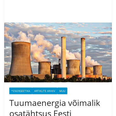
*ENERGEETIKA
ARTIKLITE ARHIIV
MUU
Tuumaenergia võimalik
osatähtsus Eesti