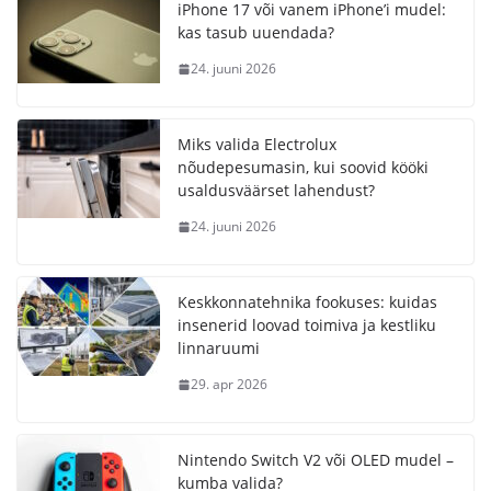
iPhone 17 või vanem iPhone’i mudel:
kas tasub uuendada?
24. juuni 2026
Miks valida Electrolux
nõudepesumasin, kui soovid kööki
usaldusväärset lahendust?
24. juuni 2026
Keskkonnatehnika fookuses: kuidas
insenerid loovad toimiva ja kestliku
linnaruumi
29. apr 2026
Nintendo Switch V2 või OLED mudel –
kumba valida?