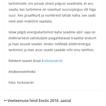
tarbimisele, siis piisab ühest pilgust seadmele, et aru
saada, kas tarbimine on soovitud suurusjärgus või liiga
suur. Kes graafikuid ja numbreid tahab näha, see saab
neid alati mobiilist vaadata.
Glow jälgib energiatarbimist kahe seadme abil: vaja on
elektriarvesti välisküljele paigaldatavat traadita andurit
ja toas asuvat seadet. Andur mõõdab elektrienergia
tarbimist ja toas asuv seade saadab info sinu telefoni.
Rohkem teavet leiad
Kickstarterist
Keskkonnatehnika
Foto: Kickstarter
Veeteenuse hind Eestis 2016. aastal