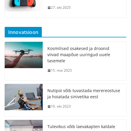
27. okt 2025
Innovatsioon
Kosmilised osakesed ja droonid
viivad maapõue uuringud uuele
tasemele
15. mai 2025
Nutipoi võib tuvastada merereostuse
ja hoiatada sinivetika eest
10. okt 2023
Tulevikus võib laevakapten kaldale