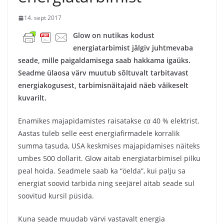
14. sept 2017
Glow on nutikas kodust
energiatarbimist jälgiv juhtmevaba
seade, mille paigaldamisega saab hakkama igaüks.
Seadme ülaosa värv muutub sõltuvalt tarbitavast
energiakogusest, tarbimisnäitajaid näeb väikeselt
kuvarilt.
Enamikes majapidamistes raisatakse
ca
40 % elektrist.
Aastas tuleb selle eest energiafirmadele korralik
summa tasuda, USA keskmises majapidamises näiteks
umbes 500 dollarit. Glow aitab energiatarbimisel pilku
peal hoida. Seadmele saab ka “öelda”, kui palju sa
energiat soovid tarbida ning seejärel aitab seade sul
soovitud kursil püsida.
Kuna seade muudab värvi vastavalt energia