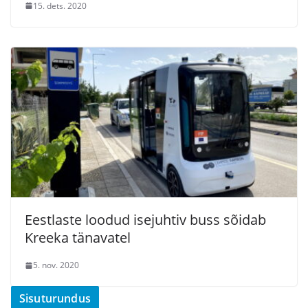
15. dets. 2020
Eestlaste loodud isejuhtiv buss sõidab
Kreeka tänavatel
5. nov. 2020
Sisuturundus