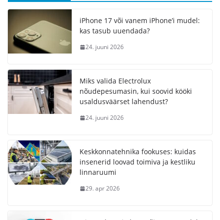
iPhone 17 või vanem iPhone’i mudel:
kas tasub uuendada?
24. juuni 2026
Miks valida Electrolux
nõudepesumasin, kui soovid kööki
usaldusväärset lahendust?
24. juuni 2026
Keskkonnatehnika fookuses: kuidas
insenerid loovad toimiva ja kestliku
linnaruumi
29. apr 2026