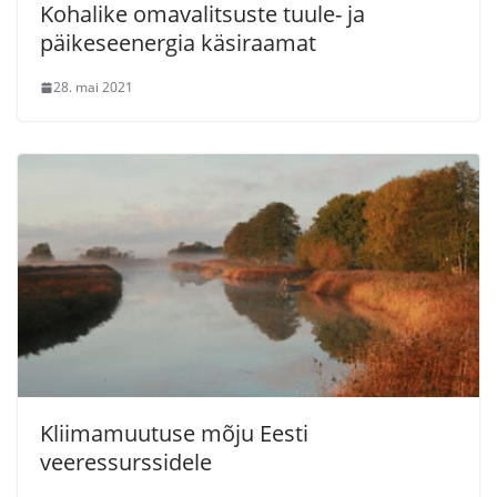
Kohalike omavalitsuste tuule- ja
päikeseenergia käsiraamat
28. mai 2021
Kliimamuutuse mõju Eesti
veeressurssidele