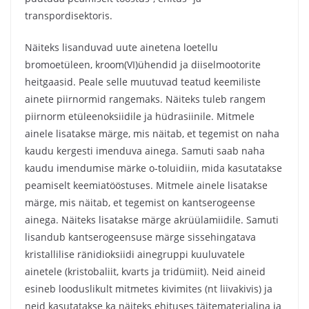
transpordisektoris.
Näiteks lisanduvad uute ainetena loetellu
bromoetüleen, kroom(VI)ühendid ja diiselmootorite
heitgaasid. Peale selle muutuvad teatud keemiliste
ainete piirnormid rangemaks. Näiteks tuleb rangem
piirnorm etüleenoksiidile ja hüdrasiinile. Mitmele
ainele lisatakse märge, mis näitab, et tegemist on naha
kaudu kergesti imenduva ainega. Samuti saab naha
kaudu imendumise märke o-toluidiin, mida kasutatakse
peamiselt keemiatööstuses. Mitmele ainele lisatakse
märge, mis näitab, et tegemist on kantserogeense
ainega. Näiteks lisatakse märge akrüülamiidile. Samuti
lisandub kantserogeensuse märge sissehingatava
kristallilise ränidioksiidi ainegruppi kuuluvatele
ainetele (kristobaliit, kvarts ja tridümiit). Neid aineid
esineb looduslikult mitmetes kivimites (nt liivakivis) ja
neid kasutatakse ka näiteks ehituses täitematerjalina ja