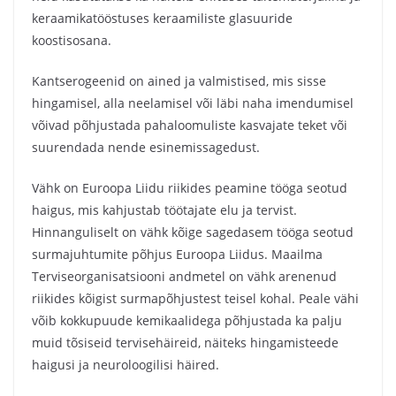
keraamikatööstuses keraamiliste glasuuride
koostisosana.
Kantserogeenid on ained ja valmistised, mis sisse
hingamisel, alla neelamisel või läbi naha imendumisel
võivad põhjustada pahaloomuliste kasvajate teket või
suurendada nende esinemissagedust.
Vähk on Euroopa Liidu riikides peamine tööga seotud
haigus, mis kahjustab töötajate elu ja tervist.
Hinnanguliselt on vähk kõige sagedasem tööga seotud
surmajuhtumite põhjus Euroopa Liidus. Maailma
Terviseorganisatsiooni andmetel on vähk arenenud
riikides kõigist surmapõhjustest teisel kohal. Peale vähi
võib kokkupuude kemikaalidega põhjustada ka palju
muid tõsiseid tervisehäireid, näiteks hingamisteede
haigusi ja neuroloogilisi häired.