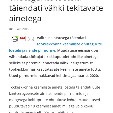
täiendati vähki tekitavate
ainetega
11. okt 2019
Valitsuse otsusega täiendati
töökeskkonna keemiliste ohutegurite
loetelu ja nende piirnorme
. Muudatuse eesmärk on
vähendada töötajate kokkupuudet ohtlike ainetega,
selleks et paremini ennetada vähki haigestumist
töökeskkonnas kasutatavate keemiliste ainete tõttu.
Uued piirnormid hakkavad kehtima jaanuarist 2020.
Töökeskkonna keemiliste ainete loetelu täiendati uute
kantserogeensete ainete, nende piirnormide ja
märgetega kokkupuute ohtlikkuse kohta. Muudatused
puudutavad 18 keemilist ainet, millega võib kokku
puutuda peamiselt tööstus-, ehitus- ja