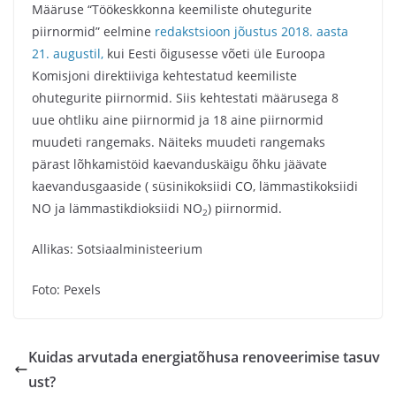
Määruse “Töökeskkonna keemiliste ohutegurite
piirnormid” eelmine
redakstsioon jõustus 2018. aasta
21. augustil,
kui Eesti õigusesse võeti üle Euroopa
Komisjoni direktiiviga kehtestatud keemiliste
ohutegurite piirnormid. Siis kehtestati määrusega 8
uue ohtliku aine piirnormid ja 18 aine piirnormid
muudeti rangemaks. Näiteks muudeti rangemaks
pärast lõhkamistöid kaevanduskäigu õhku jäävate
kaevandusgaaside ( süsinikoksiidi CO, lämmastikoksiidi
NO ja lämmastikdioksiidi NO
) piirnormid.
2
Allikas: Sotsiaalministeerium
Foto: Pexels
Kuidas arvutada energiatõhusa renoveerimise tasuv
ust?