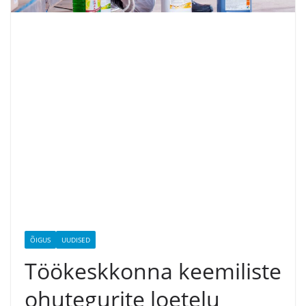
ÕIGUS
UUDISED
Töökeskkonna keemiliste
ohutegurite loetelu