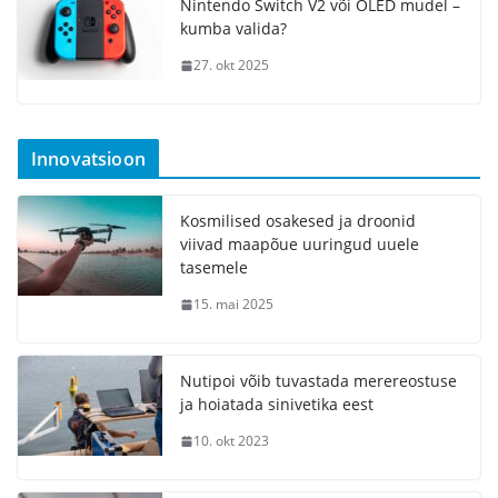
Nintendo Switch V2 või OLED mudel –
kumba valida?
27. okt 2025
Innovatsioon
Kosmilised osakesed ja droonid
viivad maapõue uuringud uuele
tasemele
15. mai 2025
Nutipoi võib tuvastada merereostuse
ja hoiatada sinivetika eest
10. okt 2023