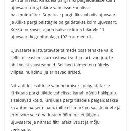
takistamiseks. Kirikuaia pargi tiiki paigaldatakse kolm
ujuvsaart ning tiikide vahelisse kanalisse
hakkpuidufilter. Supeluse pargi tiik saab viis ujuvsaart
ja Allika pargi paistiigile paigaldatakse kolm ujuvsaart.
Kokku on kavas rajada Rakvere linna tiikidele 11
ujuvsaart kogupindalaga 102 ruutmeetrit.
Ujuvsaartele istutatavate taimede osas tehakse valik
selliste seast, mis armastavad vett ja tarbivad juurte
abil veest saasteaineid. Sellised taimed on näiteks
villpea, hundinui ja erinevad iirised.
Nitraatide sisalduse vähendamiseks paigaldatakse
Kirikuaia pargi tiikide vahelisse kanali põhja hakkpuitu
sisaldavad kotid. Kirikuaia pargi tiikidele paigaldatakse
ka automaatseirejaam, mille eesmärk on saasteainete ja
erinevate vee omaduste mõõtmine, et jälgida
ujuvsaarte ja nitraadifiltri efektiivsust ja mõju
veekogule.