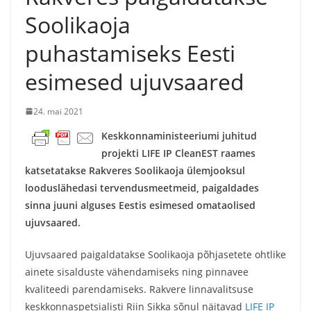
Soolikaoja
puhastamiseks Eesti
esimesed ujuvsaared
24. mai 2021
Keskkonnaministeeriumi juhitud
projekti LIFE IP CleanEST raames
katsetatakse Rakveres Soolikaoja ülemjooksul
looduslähedasi tervendusmeetmeid, paigaldades
sinna juuni alguses Eestis esimesed omataolised
ujuvsaared.
Ujuvsaared paigaldatakse Soolikaoja põhjasetete ohtlike
ainete sisalduste vähendamiseks ning pinnavee
kvaliteedi parendamiseks. Rakvere linnavalitsuse
keskkonnaspetsialisti Riin Sikka sõnul näitavad
LIFE IP