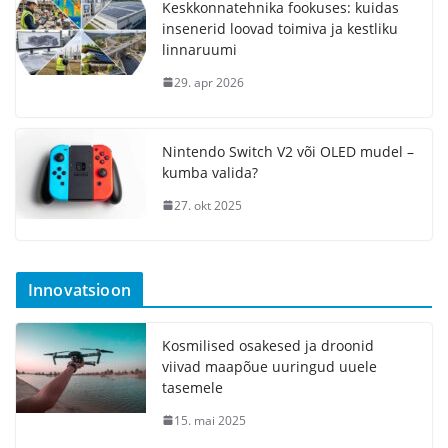
Keskkonnatehnika fookuses: kuidas
insenerid loovad toimiva ja kestliku
linnaruumi
29. apr 2026
Nintendo Switch V2 või OLED mudel –
kumba valida?
27. okt 2025
Innovatsioon
Kosmilised osakesed ja droonid
viivad maapõue uuringud uuele
tasemele
15. mai 2025