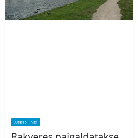
UUDISED
VESI
Rakveres paigaldatakse