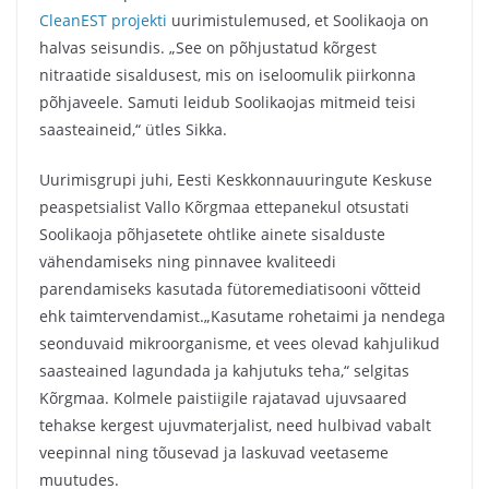
CleanEST projekti
uurimistulemused, et Soolikaoja on
halvas seisundis. „See on põhjustatud kõrgest
nitraatide sisaldusest, mis on iseloomulik piirkonna
põhjaveele. Samuti leidub Soolikaojas mitmeid teisi
saasteaineid,“ ütles Sikka.
Uurimisgrupi juhi, Eesti Keskkonnauuringute Keskuse
peaspetsialist Vallo Kõrgmaa ettepanekul otsustati
Soolikaoja põhjasetete ohtlike ainete sisalduste
vähendamiseks ning pinnavee kvaliteedi
parendamiseks kasutada fütoremediatisooni võtteid
ehk taimtervendamist.„Kasutame rohetaimi ja nendega
seonduvaid mikroorganisme, et vees olevad kahjulikud
saasteained lagundada ja kahjutuks teha,“ selgitas
Kõrgmaa. Kolmele paistiigile rajatavad ujuvsaared
tehakse kergest ujuvmaterjalist, need hulbivad vabalt
veepinnal ning tõusevad ja laskuvad veetaseme
muutudes.