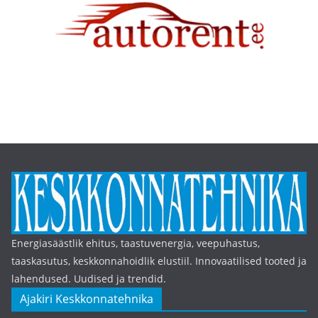
Energiasäästlik ehitus, taastuvenergia, veepuhastus,
taaskasutus, keskkonnahoidlik elustiil. Innovaatilised tooted ja
lahendused. Uudised ja trendid.
Ajakiri Keskkonnatehnika