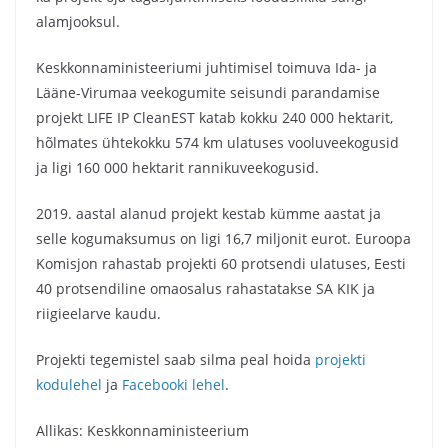
alamjooksul.
Keskkonnaministeeriumi juhtimisel toimuva Ida- ja
Lääne-Virumaa veekogumite seisundi parandamise
projekt LIFE IP CleanEST katab kokku 240 000 hektarit,
hõlmates ühtekokku 574 km ulatuses vooluveekogusid
ja ligi 160 000 hektarit rannikuveekogusid.
2019. aastal alanud projekt kestab kümme aastat ja
selle kogumaksumus on ligi 16,7 miljonit eurot. Euroopa
Komisjon rahastab projekti 60 protsendi ulatuses, Eesti
40 protsendiline omaosalus rahastatakse SA KIK ja
riigieelarve kaudu.
Projekti tegemistel saab silma peal hoida
projekti
kodulehel
ja
Facebooki lehel
.
Allikas: Keskkonnaministeerium