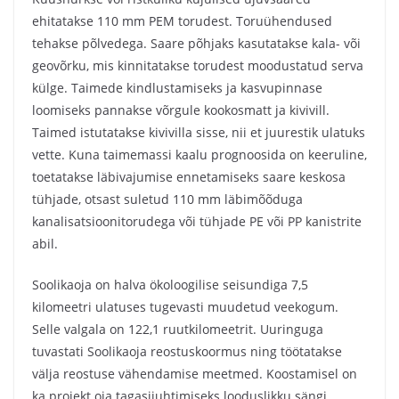
ehitatakse 110 mm PEM torudest. Toruühendused
tehakse põlvedega. Saare põhjaks kasutatakse kala- või
geovõrku, mis kinnitatakse torudest moodustatud serva
külge. Taimede kindlustamiseks ja kasvupinnase
loomiseks pannakse võrgule kookosmatt ja kivivill.
Taimed istutatakse kivivilla sisse, nii et juurestik ulatuks
vette. Kuna taimemassi kaalu prognoosida on keeruline,
toetatakse läbivajumise ennetamiseks saare keskosa
tühjade, otsast suletud 110 mm läbimõõduga
kanalisatsioonitorudega või tühjade PE või PP kanistrite
abil.
Soolikaoja on halva ökoloogilise seisundiga 7,5
kilomeetri ulatuses tugevasti muudetud veekogum.
Selle valgala on 122,1 ruutkilomeetrit. Uuringuga
tuvastati Soolikaoja reostuskoormus ning töötatakse
välja reostuse vähendamise meetmed. Koostamisel on
ka projekt oja tagasijuhtimiseks looduslikku sängi