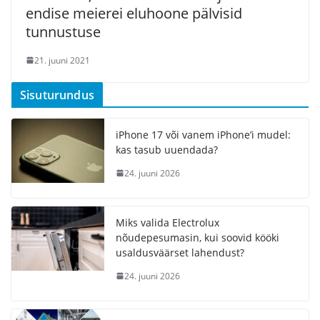
endise meierei eluhoone pälvisid
tunnustuse
21. juuni 2021
Sisuturundus
iPhone 17 või vanem iPhone’i mudel:
kas tasub uuendada?
24. juuni 2026
Miks valida Electrolux
nõudepesumasin, kui soovid kööki
usaldusväärset lahendust?
24. juuni 2026