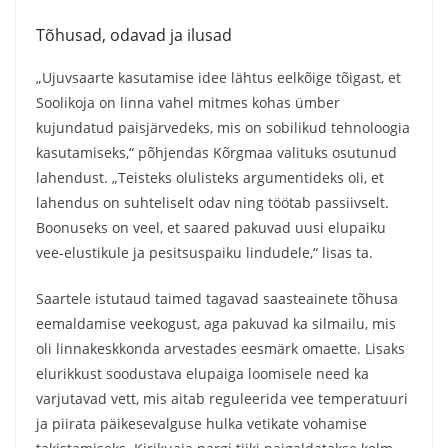
Tõhusad, odavad ja ilusad
„Ujuvsaarte kasutamise idee lähtus eelkõige tõigast, et
Soolikoja on linna vahel mitmes kohas ümber
kujundatud paisjärvedeks, mis on sobilikud tehnoloogia
kasutamiseks,“ põhjendas Kõrgmaa valituks osutunud
lahendust. „Teisteks olulisteks argumentideks oli, et
lahendus on suhteliselt odav ning töötab passiivselt.
Boonuseks on veel, et saared pakuvad uusi elupaiku
vee-elustikule ja pesitsuspaiku lindudele,“ lisas ta.
Saartele istutaud taimed tagavad saasteainete tõhusa
eemaldamise veekogust, aga pakuvad ka silmailu, mis
oli linnakeskkonda arvestades eesmärk omaette. Lisaks
elurikkust soodustava elupaiga loomisele need ka
varjutavad vett, mis aitab reguleerida vee temperatuuri
ja piirata päikesevalguse hulka vetikate vohamise