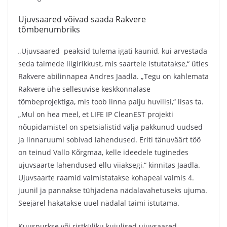
Ujuvsaared võivad saada Rakvere
tõmbenumbriks
„Ujuvsaared peaksid tulema igati kaunid, kui arvestada
seda taimede liigirikkust, mis saartele istutatakse,“ ütles
Rakvere abilinnapea Andres Jaadla. „Tegu on kahlemata
Rakvere ühe sellesuvise keskkonnalase
tõmbeprojektiga, mis toob linna palju huvilisi,“ lisas ta.
„Mul on hea meel, et LIFE IP CleanEST projekti
nõupidamistel on spetsialistid välja pakkunud uudsed
ja linnaruumi sobivad lahendused. Eriti tänuväärt töö
on teinud Vallo Kõrgmaa, kelle ideedele tuginedes
ujuvsaarte lahendused ellu viiaksegi,“ kinnitas Jaadla.
Ujuvsaarte raamid valmistatakse kohapeal valmis 4.
juunil ja pannakse tühjadena nädalavahetuseks ujuma.
Seejärel hakatakse uuel nädalal taimi istutama.
Kuusnurkse või ristküliku kujulised ujuvsaared