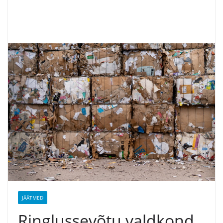
JÄÄTMED
Ringlussevõtu valdkond