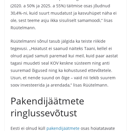
(2020. a 50% ja 2025. a 55%) täitmise osas jõudnud
30,4%-ni, kuid suurt muudatust ja kasvuhüpet näha ei
ole, sest teeme asju ikka sisuliselt samamoodi,“ lisas
Rüütelmann.
Rüütelmanni sõnul tasub jälgida ka teiste riikide
tegevusi. „Hoiatust ei saanud näiteks Taani, kellel ei
olnud asjad samuti paremad kui meil, kuid paar aastat
tagasi muudeti seal KOV keskne süsteem ning anti
suuremad õigused ning ka kohustused ettevõtetele.
Usun, et nende suund on õige – vaid nii tekib suurem
soov investeerida ja arendada,“ lisas Rüütelmann.
Pakendijäätmete
ringlussevõtust
Eesti ei olnud küll
pakendijäätmete
osas hoiatatavate