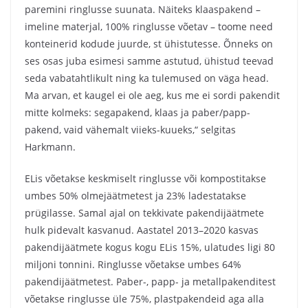
paremini ringlusse suunata. Näiteks klaaspakend –
imeline materjal, 100% ringlusse võetav – toome need
konteinerid kodude juurde, st ühistutesse. Õnneks on
ses osas juba esimesi samme astutud, ühistud teevad
seda vabatahtlikult ning ka tulemused on väga head.
Ma arvan, et kaugel ei ole aeg, kus me ei sordi pakendit
mitte kolmeks: segapakend, klaas ja paber/papp-
pakend, vaid vähemalt viieks-kuueks,“ selgitas
Harkmann.
ELis võetakse keskmiselt ringlusse või kompostitakse
umbes 50% olmejäätmetest ja 23% ladestatakse
prügilasse. Samal ajal on tekkivate pakendijäätmete
hulk pidevalt kasvanud. Aastatel 2013–2020 kasvas
pakendijäätmete kogus kogu ELis 15%, ulatudes ligi 80
miljoni tonnini. Ringlusse võetakse umbes 64%
pakendijäätmetest. Paber-, papp- ja metallpakenditest
võetakse ringlusse üle 75%, plastpakendeid aga alla