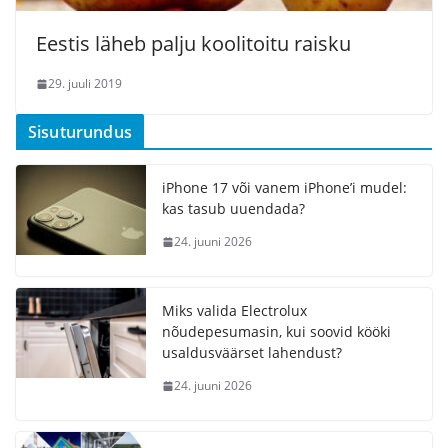
Eestis läheb palju koolitoitu raisku
29. juuli 2019
Sisuturundus
iPhone 17 või vanem iPhone’i mudel:
kas tasub uuendada?
24. juuni 2026
Miks valida Electrolux
nõudepesumasin, kui soovid kööki
usaldusväärset lahendust?
24. juuni 2026