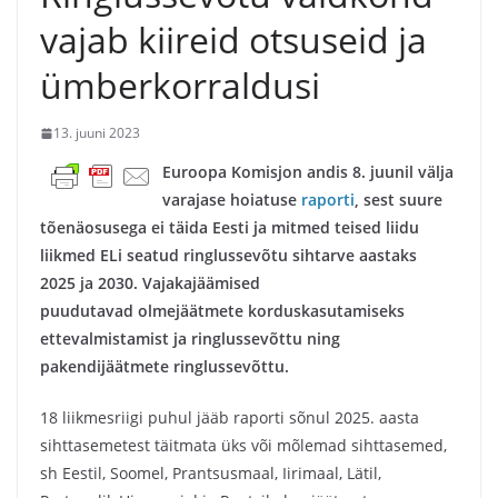
vajab kiireid otsuseid ja
ümberkorraldusi
13. juuni 2023
Euroopa Komisjon andis 8. juunil välja
varajase hoiatuse
raporti
, sest suure
tõenäosusega ei täida Eesti ja mitmed teised liidu
liikmed ELi seatud ringlussevõtu sihtarve aastaks
2025 ja 2030. Vajakajäämised
puudutavad olmejäätmete korduskasutamiseks
ettevalmistamist ja ringlussevõttu ning
pakendijäätmete ringlussevõttu.
18 liikmesriigi puhul jääb raporti sõnul 2025. aasta
sihttasemetest täitmata üks või mõlemad sihttasemed,
sh Eestil, Soomel, Prantsusmaal, Iirimaal, Lätil,