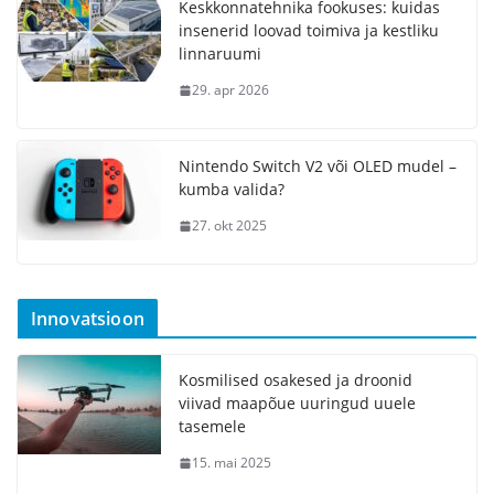
Keskkonnatehnika fookuses: kuidas
insenerid loovad toimiva ja kestliku
linnaruumi
29. apr 2026
Nintendo Switch V2 või OLED mudel –
kumba valida?
27. okt 2025
Innovatsioon
Kosmilised osakesed ja droonid
viivad maapõue uuringud uuele
tasemele
15. mai 2025