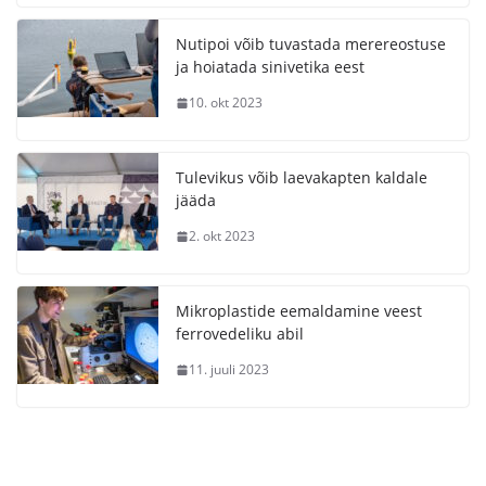
Nutipoi võib tuvastada merereostuse
ja hoiatada sinivetika eest
10. okt 2023
Tulevikus võib laevakapten kaldale
jääda
2. okt 2023
Mikroplastide eemaldamine veest
ferrovedeliku abil
11. juuli 2023