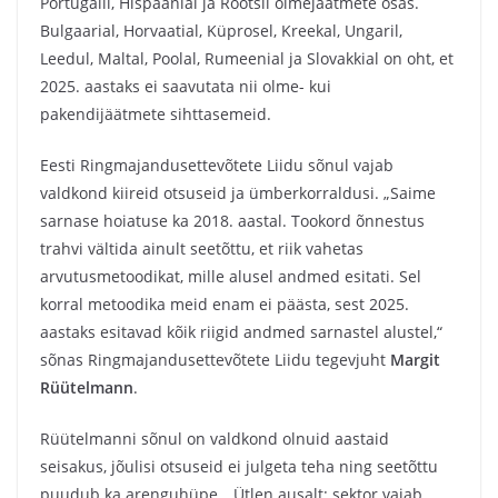
Portugalil, Hispaanial ja Rootsil olmejäätmete osas.
Bulgaarial, Horvaatial, Küprosel, Kreekal, Ungaril,
Leedul, Maltal, Poolal, Rumeenial ja Slovakkial on oht, et
2025. aastaks ei saavutata nii olme- kui
pakendijäätmete sihttasemeid.
Eesti Ringmajandusettevõtete Liidu sõnul vajab
valdkond kiireid otsuseid ja ümberkorraldusi. „Saime
sarnase hoiatuse ka 2018. aastal. Tookord õnnestus
trahvi vältida ainult seetõttu, et riik vahetas
arvutusmetoodikat, mille alusel andmed esitati. Sel
korral metoodika meid enam ei päästa, sest 2025.
aastaks esitavad kõik riigid andmed sarnastel alustel,“
sõnas Ringmajandusettevõtete Liidu tegevjuht
Margit
Rüütelmann
.
Rüütelmanni sõnul on valdkond olnuid aastaid
seisakus, jõulisi otsuseid ei julgeta teha ning seetõttu
puudub ka arenguhüpe. „Ütlen ausalt: sektor vajab