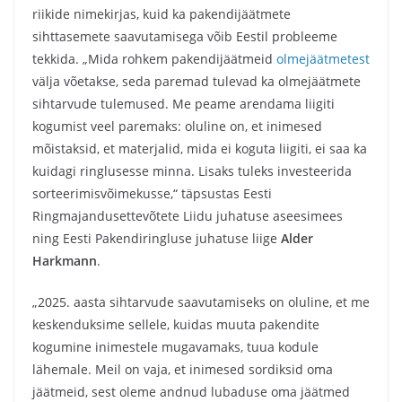
riikide nimekirjas, kuid ka pakendijäätmete
sihttasemete saavutamisega võib Eestil probleeme
tekkida. „Mida rohkem pakendijäätmeid
olmejäätmetest
välja võetakse, seda paremad tulevad ka olmejäätmete
sihtarvude tulemused. Me peame arendama liigiti
kogumist veel paremaks: oluline on, et inimesed
mõistaksid, et materjalid, mida ei koguta liigiti, ei saa ka
kuidagi ringlusesse minna. Lisaks tuleks investeerida
sorteerimisvõimekusse,“ täpsustas Eesti
Ringmajandusettevõtete Liidu juhatuse aseesimees
ning Eesti Pakendiringluse juhatuse liige
Alder
Harkmann
.
„2025. aasta sihtarvude saavutamiseks on oluline, et me
keskenduksime sellele, kuidas muuta pakendite
kogumine inimestele mugavamaks, tuua kodule
lähemale. Meil on vaja, et inimesed sordiksid oma
jäätmeid, sest oleme andnud lubaduse oma jäätmed