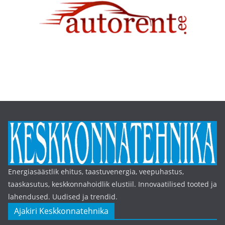
Energiasäästlik ehitus, taastuvenergia, veepuhastus,
taaskasutus, keskkonnahoidlik elustiil. Innovaatilised tooted ja
lahendused. Uudised ja trendid.
Ajakiri Keskkonnatehnika