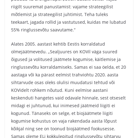
riigilt suuremat panustamist: vajame strateegilist
mõtlemist ja strateegilist juhtimist. Teha tuleks
teekaart, jagada rollid ja vastutused, kuidas me lubatud
55% ringlussevõtu saavutame.“
Alates 2005. aastast kehtib Eestis korraldatud
olmejäätmevedu. „Sealjuures on KOVil väga suured
õigused ja volitused jäätmete kogumise, käitlemise ja
ringlussevõtu korraldamiseks. Samas ei saa öelda, et 20
aastaga või ka pärast eelmist trahviohtu 2020. aasta
sihtarvude osas oleks olulisi muudatusi tehtud või
KOVidelt rohkem nõutud. Kuni eelmise aastani
keskenduti hangetes vaid odavale hinnale, sest otseselt
midagi ei juhtunud, kui inimesed jäätmeid liigiti ei
kogunud. Tänaseks on selge, et biojäätmete liigiti
kogumise kohustus on vaja rakendada aasta lõpust
kõikjal ning see on toonud biojäätmed fookusesse.
Samas oleme ELi kokkulepitud ringlussevõtu sihtarvu