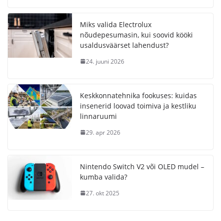
Miks valida Electrolux
nõudepesumasin, kui soovid kööki
usaldusväärset lahendust?
24. juuni 2026
Keskkonnatehnika fookuses: kuidas
insenerid loovad toimiva ja kestliku
linnaruumi
29. apr 2026
Nintendo Switch V2 või OLED mudel –
kumba valida?
27. okt 2025