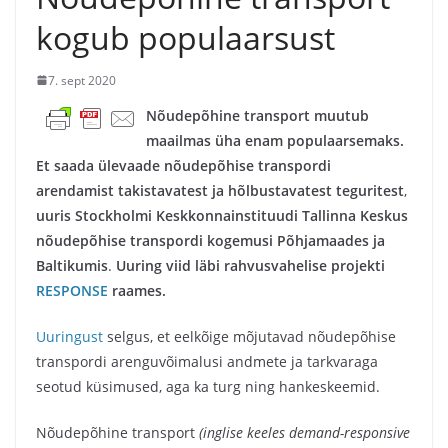
kogub populaarsust
7. sept 2020
Nõudepõhine transport muutub
maailmas üha enam populaarsemaks.
Et saada ülevaade nõudepõhise transpordi
arendamist takistavatest ja hõlbustavatest teguritest
,
uuris Stockholmi Keskkonnainstituudi Tallinna Keskus
nõudepõhise transpordi kogemusi Põhjamaades ja
Baltikumis
.
Uuring viid läbi rahvusvahelise projekti
RESPONSE
raames.
Uuringust
selgus, et eelkõige mõjutavad nõudepõhise
transpordi arenguvõimalusi andmete ja tarkvaraga
seotud küsimused, aga ka turg ning hankeskeemid.
Nõudepõhine transport
(inglise keeles demand-responsive