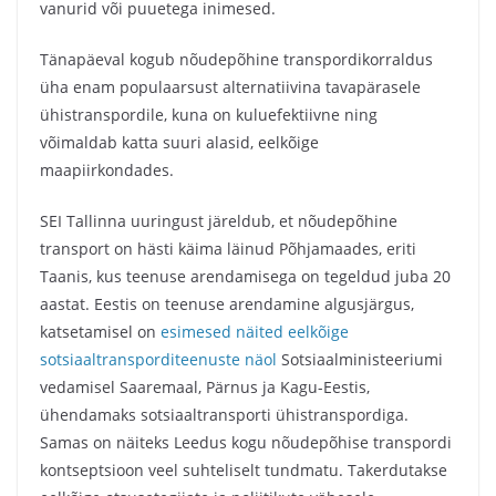
vanurid või puuetega inimesed.
Tänapäeval kogub nõudepõhine transpordikorraldus
üha enam populaarsust alternatiivina tavapärasele
ühistranspordile, kuna on kuluefektiivne ning
võimaldab katta suuri alasid, eelkõige
maapiirkondades.
SEI Tallinna uuringust järeldub, et nõudepõhine
transport on hästi käima läinud Põhjamaades, eriti
Taanis, kus teenuse arendamisega on tegeldud juba 20
aastat. Eestis on teenuse arendamine algusjärgus,
katsetamisel on
esimesed näited eelkõige
sotsiaaltransporditeenuste näol
Sotsiaalministeeriumi
vedamisel Saaremaal, Pärnus ja Kagu-Eestis,
ühendamaks sotsiaaltransporti ühistranspordiga.
Samas on näiteks Leedus kogu nõudepõhise transpordi
kontseptsioon veel suhteliselt tundmatu. Takerdutakse