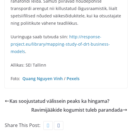
rahafondi leida. Samuti piiravad nõudepõhise
transpordi arengut nii killustatud õigusraamistik, liialt
spetsiifilised nõuded väikesõidukitele, kui ka otsustajate
ning poliitikute vähene teadlikkus.
Uuringuga saab tutvuda siin:
http://response-
project.eu/library/mapping-study-of-drt-business-
models
.
Allikas: SEI Tallinn
Foto:
Quang Nguyen Vinh
/
Pexels
Kas soojustatud välissein peaks ka hingama?
Ravimijääkide kogumist tuleb parandada
Share This Post: