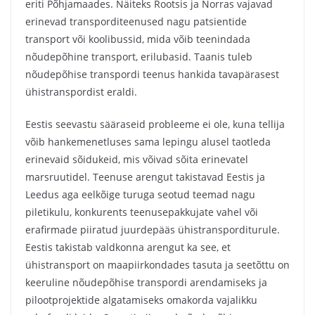
eriti Põhjamaades. Näiteks Rootsis ja Norras vajavad
erinevad transporditeenused nagu patsientide
transport või koolibussid, mida võib teenindada
nõudepõhine transport, erilubasid. Taanis tuleb
nõudepõhise transpordi teenus hankida tavapärasest
ühistranspordist eraldi.
Eestis seevastu sääraseid probleeme ei ole, kuna tellija
võib hankemenetluses sama lepingu alusel taotleda
erinevaid sõidukeid, mis võivad sõita erinevatel
marsruutidel. Teenuse arengut takistavad Eestis ja
Leedus aga eelkõige turuga seotud teemad nagu
piletikulu, konkurents teenusepakkujate vahel või
erafirmade piiratud juurdepääs ühistransporditurule.
Eestis takistab valdkonna arengut ka see, et
ühistransport on maapiirkondades tasuta ja seetõttu on
keeruline nõudepõhise transpordi arendamiseks ja
pilootprojektide algatamiseks omakorda vajalikku