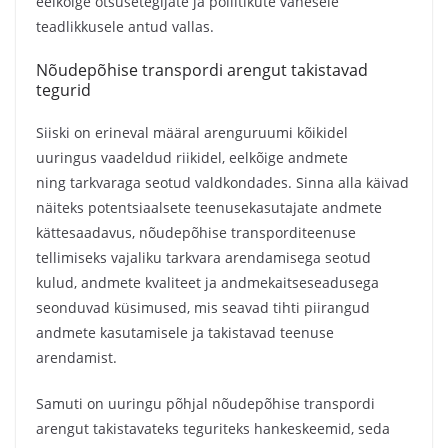
eelkõige otsusetegijate ja poliitikute vähesele
teadlikkusele antud vallas.
Nõudepõhise transpordi arengut takistavad
tegurid
Siiski on erineval määral arenguruumi kõikidel
uuringus vaadeldud riikidel, eelkõige andmete
ning tarkvaraga
seotud valdkondades. Sinna alla käivad
näiteks potentsiaalsete teenusekasutajate andmete
kättesaadavus, nõudepõhise transporditeenuse
tellimiseks vajaliku tarkvara arendamisega seotud
kulud, andmete kvaliteet ja andmekaitseseadusega
seonduvad küsimused, mis seavad tihti piirangud
andmete kasutamisele ja takistavad teenuse
arendamist.
Samuti on uuringu põhjal nõudepõhise transpordi
arengut takistavateks teguriteks hankeskeemid, seda