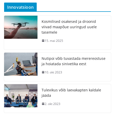
Innovatsioon
Kosmilised osakesed ja droonid
viivad maapõue uuringud uuele
tasemele
15. mai 2025
Nutipoi võib tuvastada merereostuse
ja hoiatada sinivetika eest
10. okt 2023
Tulevikus võib laevakapten kaldale
jääda
2. okt 2023