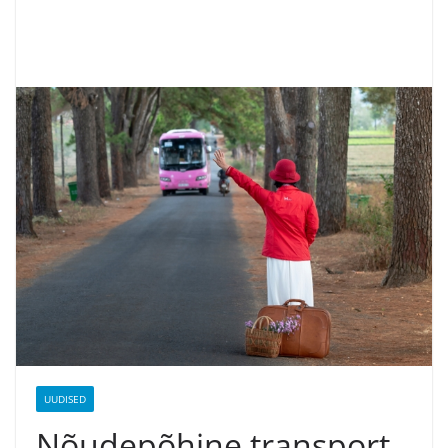
UUDISED
Nõudepõhine transport