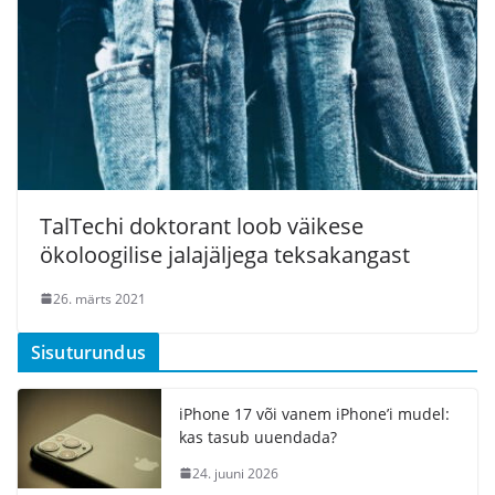
TalTechi doktorant loob väikese
ökoloogilise jalajäljega teksakangast
26. märts 2021
Sisuturundus
iPhone 17 või vanem iPhone’i mudel:
kas tasub uuendada?
24. juuni 2026