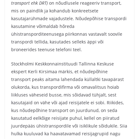
transport ehk DRT)
on nõudlusele reageeriv transport,
mis on paindlik ja kohandub konkreetsete
kasutajarühmade vajadustele. Nõudepõhise transpordi
kasutamine võimaldab hõreda
ühistransporditeenusega piirkonnas vastavalt soovile
transpordi tellida, kasutades selleks äppi või
broneerides teenuse telefoni teel.
Stockholmi Keskkonnainstituudi Tallinna Keskuse
ekspert Kerli Kirsimaa märkis, et nõudepõhine
transport peaks aitama lahendada küllaltki tavapärast
olukorda, kus transpordifirma või omavalitsus hoiab
liikluses väheseid busse, mis sõidavad tühjalt, sest
kasutajaid on vähe või ajad reisijatele ei sobi. Riikides,
kus nõudepõhine transport on juurdunud, on seda
kasutatud eelkõige reisijate puhul, kellel on piiratud
juurdepääs ühistranspordile või isiklikule sõidukile. Siia
hulka kuuluvad ka haavatavamad reisijagrupid nagu