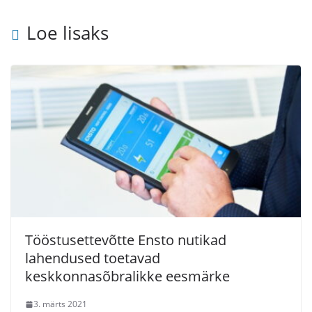
Loe lisaks
Tööstusettevõtte Ensto nutikad
lahendused toetavad
keskkonnasõbralikke eesmärke
3. märts 2021