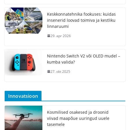
Keskkonnatehnika fookuses: kuidas
insenerid loovad toimiva ja kestliku
linnaruumi
29. apr 2026
Nintendo Switch V2 või OLED mudel –
kumba valida?
27. okt 2025
Innovatsioon
Kosmilised osakesed ja droonid
viivad maapõue uuringud uuele
tasemele