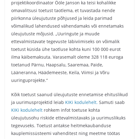
projektikoordinaator Ööle Janson ka teisi kohalikke
omavalitsusi toetust taotlema, et tuvastada nende
piirkonna üleujutuste põhjused ja leida parimad
võimalikud lahendused vähendamaks või ennetamaks
üleujutuste mõjusid. „Uuringute ja muude
ettevalmistavate tegevuste läbiviimiseks on võimalik
toetust küsida ühe taotluse kohta kuni 100 000 eurot
ilma käibemaksuta. Varasemalt oleme 328 118 euroga
toetanud Pärnu, Haapsalu, Saaremaa, Paide,
Lääneranna, Häädemeeste, Keila, Viimsi ja Võru
uuringuprojekte.“
Kõik toetust saanud üleujutuste ennetamise ehituslikud
ja uurimusprojektid leiab
KIKi kodulehelt.
Samuti saab
KIKi kodulehelt
rohkem infot toetuse kohta
üleujutusohu riskide ettevalmistavaks ja uurimuslikuks
tegevuseks. Toetust antakse heitmekaubanduse
kauplemissüsteemi vahenditest ning meetme töötas