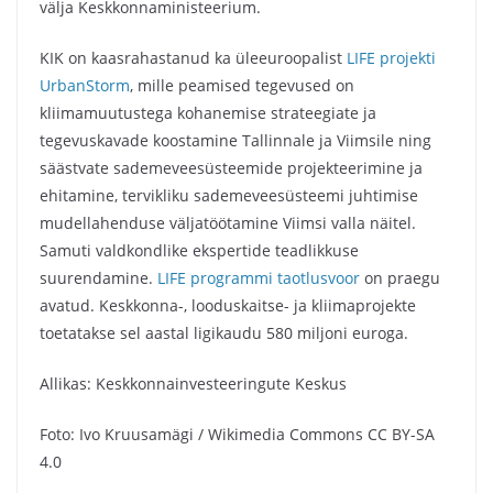
välja Keskkonnaministeerium.
KIK on kaasrahastanud ka üleeuroopalist
LIFE projekti
UrbanStorm
, mille peamised tegevused on
kliimamuutustega kohanemise strateegiate ja
tegevuskavade koostamine Tallinnale ja Viimsile ning
säästvate sademeveesüsteemide projekteerimine ja
ehitamine, tervikliku sademeveesüsteemi juhtimise
mudellahenduse väljatöötamine Viimsi valla näitel.
Samuti valdkondlike ekspertide teadlikkuse
suurendamine.
LIFE programmi taotlusvoor
on praegu
avatud. Keskkonna-, looduskaitse- ja kliimaprojekte
toetatakse sel aastal ligikaudu 580 miljoni euroga.
Allikas: Keskkonnainvesteeringute Keskus
Foto: Ivo Kruusamägi / Wikimedia Commons CC BY-SA
4.0