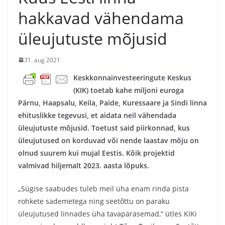
hakkavad vähendama
üleujutuste mõjusid
31. aug 2021
Keskkonnainvesteeringute Keskus
(KIK) toetab kahe miljoni euroga
Pärnu, Haapsalu, Keila, Paide, Kuressaare ja Sindi linna
ehituslikke tegevusi, et aidata neil vähendada
üleujutuste mõjusid. Toetust said piirkonnad, kus
üleujutused on korduvad või nende laastav mõju on
olnud suurem kui mujal Eestis. Kõik projektid
valmivad hiljemalt 2023. aasta lõpuks.
„Sügise saabudes tuleb meil üha enam rinda pista
rohkete sademetega ning seetõttu on paraku
üleujutused linnades üha tavapärasemad,“ ütles KIKi