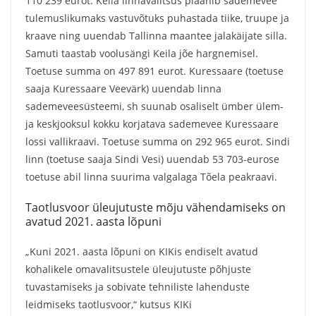
110 239 eurot. Keila linnavalitsus plaanib sademevee
tulemuslikumaks vastuvõtuks puhastada tiike, truupe ja
kraave ning uuendab Tallinna maantee jalakäijate silla.
Samuti taastab voolusängi Keila jõe hargnemisel.
Toetuse summa on 497 891 eurot. Kuressaare (toetuse
saaja Kuressaare Veevärk) uuendab linna
sademeveesüsteemi, sh suunab osaliselt ümber ülem-
ja keskjooksul kokku korjatava sademevee Kuressaare
lossi vallikraavi. Toetuse summa on 292 965 eurot. Sindi
linn (toetuse saaja Sindi Vesi) uuendab 53 703-eurose
toetuse abil linna suurima valgalaga Tõela peakraavi.
Taotlusvoor üleujutuste mõju vähendamiseks on
avatud 2021. aasta lõpuni
„Kuni 2021. aasta lõpuni on KIKis endiselt avatud
kohalikele omavalitsustele üleujutuste põhjuste
tuvastamiseks ja sobivate tehniliste lahenduste
leidmiseks taotlusvoor,“ kutsus KIKi