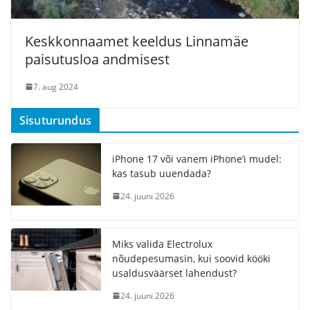
Keskkonnaamet keeldus Linnamäe
paisutusloa andmisest
7. aug 2024
Sisuturundus
iPhone 17 või vanem iPhone’i mudel:
kas tasub uuendada?
24. juuni 2026
Miks valida Electrolux
nõudepesumasin, kui soovid kööki
usaldusväärset lahendust?
24. juuni 2026