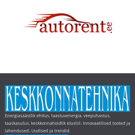
Energiasäästlik ehitus, taastuvenergia, veepuhastus,
taaskasutus, keskkonnahoidlik elustiil. Innovaatilised tooted ja
lahendused. Uudised ja trendid.