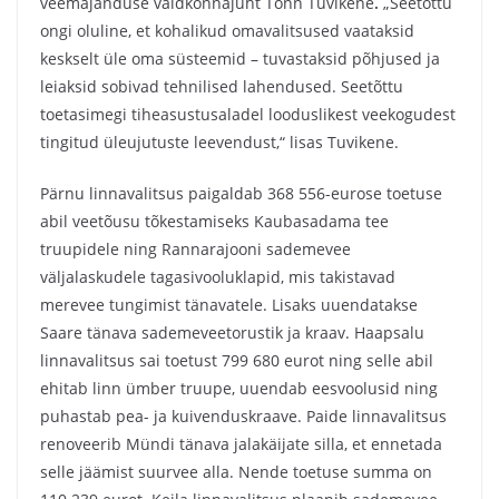
veemajanduse valdkonnajuht Tõnn Tuvikene
.
„Seetõttu
ongi oluline, et kohalikud omavalitsused vaataksid
keskselt üle oma süsteemid – tuvastaksid põhjused ja
leiaksid sobivad tehnilised lahendused. Seetõttu
toetasimegi tiheasustusaladel looduslikest veekogudest
tingitud üleujutuste leevendust,“ lisas Tuvikene.
Pärnu linnavalitsus paigaldab 368 556-eurose toetuse
abil veetõusu tõkestamiseks Kaubasadama tee
truupidele ning Rannarajooni sademevee
väljalaskudele tagasivooluklapid, mis takistavad
merevee tungimist tänavatele. Lisaks uuendatakse
Saare tänava sademeveetorustik ja kraav. Haapsalu
linnavalitsus sai toetust 799 680 eurot ning selle abil
ehitab linn ümber truupe, uuendab eesvoolusid ning
puhastab pea- ja kuivenduskraave. Paide linnavalitsus
renoveerib Mündi tänava jalakäijate silla, et ennetada
selle jäämist suurvee alla. Nende toetuse summa on