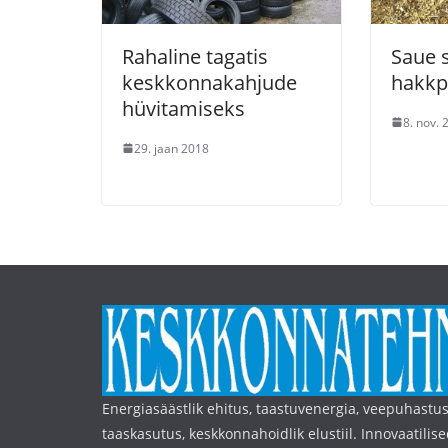
Rahaline tagatis
Saue 
keskkonnakahjude
hakkp
hüvitamiseks
8. nov. 
29. jaan 2018
Energiasäästlik ehitus, taastuvenergia, veepuhastus
taaskasutus, keskkonnahoidlik elustiil. Innovaatilise