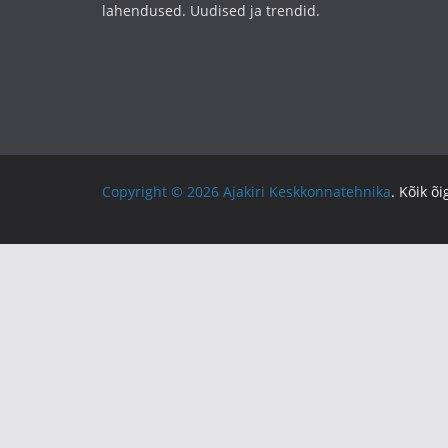
lahendused. Uudised ja trendid.
Copyright © 2026
Ajakiri Keskkonnatehnika
. Kõik õ