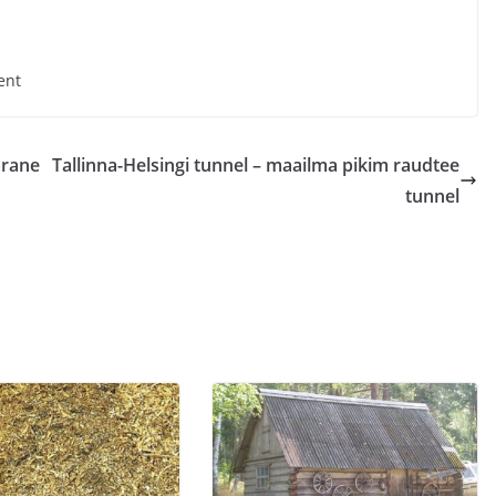
ent
arane
Tallinna-Helsingi tunnel – maailma pikim raudtee
tunnel