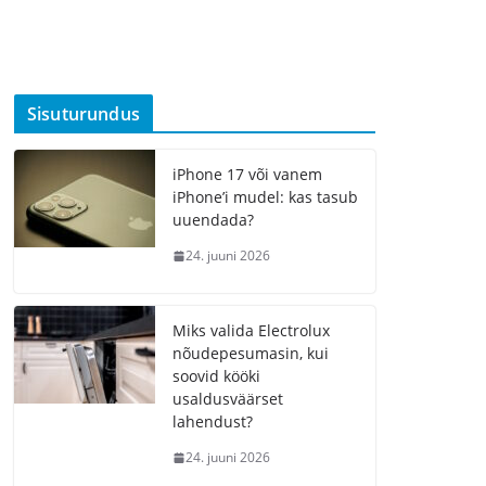
Sisuturundus
iPhone 17 või vanem
iPhone’i mudel: kas tasub
uuendada?
24. juuni 2026
Miks valida Electrolux
nõudepesumasin, kui
soovid kööki
usaldusväärset
lahendust?
24. juuni 2026