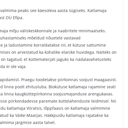
, valmima peaks see käesoleva aasta sügiseks. Katlamaja
st OÜ Efipa.
maja mõju väliskeskkonnale ja naabritele minimaalseks.
 puhastamiseks mõeldud nõuetele vastavad
ja ladustamine korraldatakse nii, et kütuse sattumine
tmises on arvestatud ka kohalike elanike huvidega. Näiteks on
i on tagatud, et küttematerjali jaguks ka nädalavahetusteks
a ei ole vaja.
pidamist. Praegu toodetakse piirkonnas soojust maagaasist.
d linna poolt ehitusluba. Biokütuse katlamaja rajamine seati
a linna kaugküttepiirkonna soojusmajanduse arengukavas.
esse piirkondadesse paremate küttelahenduste leidmisel. Nii
du katlamaja Viiratsis, lõppfaasis on katlamaja valmimine
atud ka Väike-Maarjas. Hakkpuidu katlamaja rajatakse ka
valmima järgmise aasta talvel.