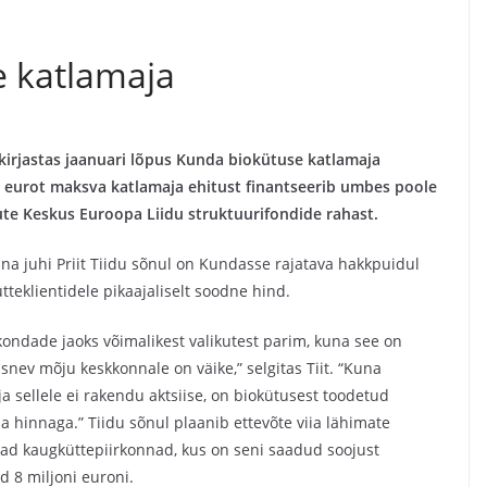
 katlamaja
lkirjastas jaanuari lõpus Kunda biokütuse katlamaja
it eurot maksva katlamaja ehitust finantseerib umbes poole
te Keskus Euroopa Liidu struktuurifondide rahast.
na juhi Priit Tiidu sõnul on Kundasse rajatava hakkpuidul
eklientidele pikaajaliselt soodne hind.
kondade jaoks võimalikest valikutest parim, kuna see on
snev mõju keskkonnale on väike,” selgitas Tiit. “Kuna
a sellele ei rakendu aktsiise, on biokütusest toodetud
dsa hinnaga.” Tiidu sõnul plaanib ettevõte viia lähimate
mad kaugküttepiirkonnad, kus on seni saadud soojust
 8 miljoni euroni.