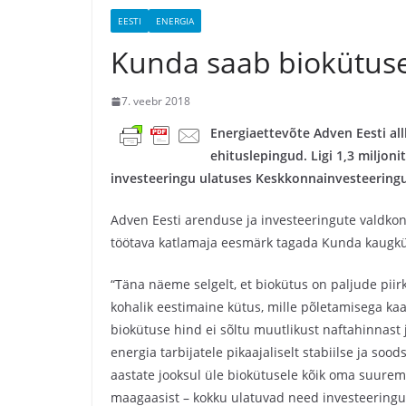
EESTI
ENERGIA
Kunda saab biokütuse
7. veebr 2018
Energiaettevõte Adven Eesti al
ehituslepingud. Ligi 1,3 miljon
investeeringu ulatuses Keskkonnainvesteeringu
Adven Eesti arenduse ja investeeringute valdkon
töötava katlamaja eesmärk tagada Kunda kaugkütt
“Täna näeme selgelt, et biokütus on paljude piir
kohalik eestimaine kütus, mille põletamisega kaa
biokütuse hind ei sõltu muutlikust naftahinnast j
energia tarbijatele pikaajaliselt stabiilse ja soo
aastate jooksul üle biokütusele kõik oma suure
maagaasist – kokku ulatuvad need investeeringud