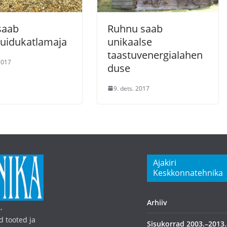
saab
Ruhnu saab
uidukatlamaja
unikaalse
taastuvenergialahen
2017
duse
9. dets. 2017
Ajakiri
Keskkonnatehnika
Arhiiv
,
d tooted ja
Sisukorrad 2003.–2013.