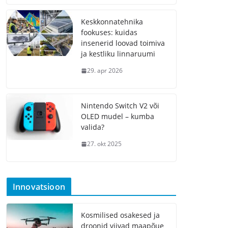
Keskkonnatehnika
fookuses: kuidas
insenerid loovad toimiva
ja kestliku linnaruumi
29. apr 2026
Nintendo Switch V2 või
OLED mudel – kumba
valida?
27. okt 2025
Innovatsioon
Kosmilised osakesed ja
droonid viivad maapõue