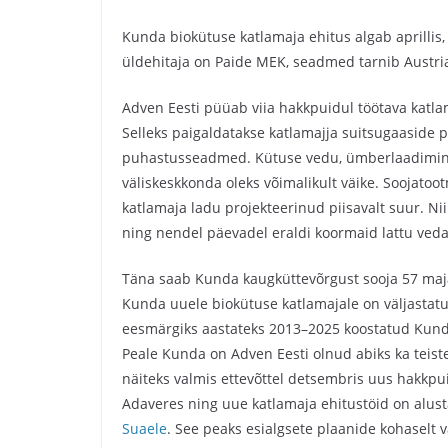
Kunda biokütuse katlamaja ehitus algab aprillis
üldehitaja on Paide MEK, seadmed tarnib Austria
Adven Eesti püüab viia hakkpuidul töötava katla
Selleks paigaldatakse katlamajja suitsugaaside
puhastusseadmed. Kütuse vedu, ümberlaadimine 
väliskeskkonda oleks võimalikult väike. Soojatoo
katlamaja ladu projekteerinud piisavalt suur. Ni
ning nendel päevadel eraldi koormaid lattu vedad
Täna saab Kunda kaugküttevõrgust sooja 57 maja
Kunda uuele biokütuse katlamajale on väljastatu
eesmärgiks aastateks 2013–2025 koostatud Kund
Peale Kunda on Adven Eesti olnud abiks ka teist
näiteks valmis ettevõttel detsembris uus hakkpui
Adaveres ning uue katlamaja ehitustöid on alust
Suaele
. See peaks esialgsete plaanide kohaselt 