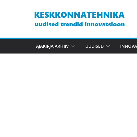
Skip
to
content
AJAKIRJA ARHIIV
UUDISED
INNOVA