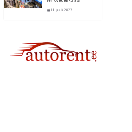
ferrovedeliku abil
11. juuli 2023