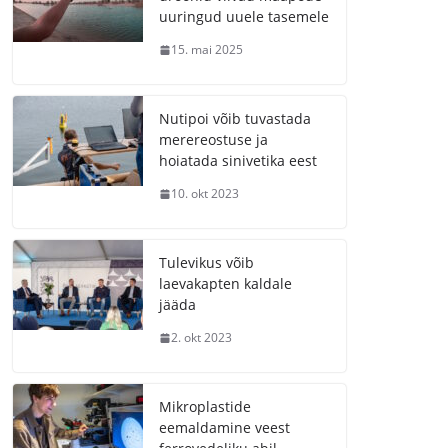
uuringud uuele tasemele
15. mai 2025
Nutipoi võib tuvastada
merereostuse ja
hoiatada sinivetika eest
10. okt 2023
Tulevikus võib
laevakapten kaldale
jääda
2. okt 2023
Mikroplastide
eemaldamine veest