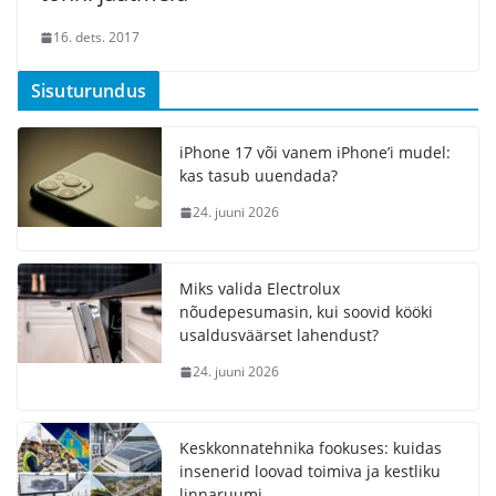
16. dets. 2017
Sisuturundus
iPhone 17 või vanem iPhone’i mudel:
kas tasub uuendada?
24. juuni 2026
Miks valida Electrolux
nõudepesumasin, kui soovid kööki
usaldusväärset lahendust?
24. juuni 2026
Keskkonnatehnika fookuses: kuidas
insenerid loovad toimiva ja kestliku
linnaruumi