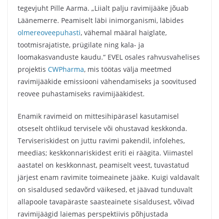
tegevjuht Pille Aarma. „Liialt palju ravimijääke jõuab
Läänemerre. Peamiselt läbi inimorganismi, läbides
olmereoveepuhasti
, vähemal määral haiglate,
tootmisrajatiste, prügilate ning kala- ja
loomakasvanduste kaudu.“ EVEL osales rahvusvahelises
projektis
CWPharma
, mis töötas välja meetmed
ravimijääkide emissiooni vähendamiseks ja soovitused
reovee puhastamiseks ravimijääkidest.
Enamik ravimeid on mittesihipärasel kasutamisel
otseselt ohtlikud tervisele või ohustavad keskkonda.
Terviseriskidest on juttu ravimi pakendil, infolehes,
meedias; keskkonnariskidest eriti ei räägita. Viimastel
aastatel on keskkonnast, peamiselt veest, tuvastatud
järjest enam ravimite toimeainete jääke. Kuigi valdavalt
on sisaldused sedavõrd väikesed, et jäävad tunduvalt
allapoole tavapäraste saasteainete sisaldusest, võivad
ravimijäägid laiemas perspektiivis põhjustada