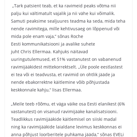
„Tark patsient teab, et ka ravimeid peaks võtma nii
palju kui vältimatult vajalik ja nii vähe kui võimalik.
Samuti peaksime sealjuures teadma ka seda, mida teha
nende ravimitega, mille kehtivusaeg on lõppenud või
mida pole enam vaja,“ sõnas Roche
Eesti kommunikatsiooni ja avalike suhete
juht Chris Ellermaa. Kahjuks näitavad
uuringutulemused, et 51% vastanutest on vabanenud
ravimijääkidest mittekorrektselt. „Üle poole eestlastest
ei tea või ei teadvusta, et ravimid on ohtlik jääde ja
nende ebakorrektne käitlemine võib põhjustada
keskkonnale kahju,“ lisas Ellermaa.
„Meile teeb rõõmu, et väga väike osa Eesti elanikest (6%
vastanutest) on visanud ravimijääke kanalisatsiooni.
Teadlikkus ravimijääkide käitlemisel on siiski madal
ning ka ravimijääkide laialdane levimus keskkonnas ei
anna põhjust loorberitele puhkama jääda,“ sõnas EVELi