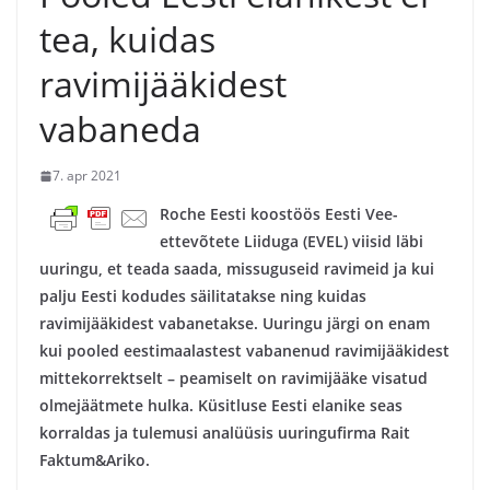
tea, kuidas
ravimijääkidest
vabaneda
7. apr 2021
Roche Eesti koostöös Eesti Vee-
ettevõtete Liiduga (EVEL) viisid läbi
uuringu, et teada saada, missuguseid ravimeid ja kui
palju Eesti kodudes säilitatakse ning kuidas
ravimijääkidest vabanetakse. Uuringu järgi on enam
kui pooled eestimaalastest vabanenud ravimijääkidest
mittekorrektselt – peamiselt on ravimijääke visatud
olmejäätmete hulka. Küsitluse Eesti elanike seas
korraldas ja tulemusi analüüsis uuringufirma Rait
Faktum&Ariko.