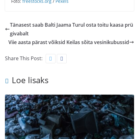
Foto:
freestocks.org
/
Pexels
Tänasest saab Balti Jaama Turul osta toitu kaasa prü
givabalt
Viie aasta pärast võiksid Keilas sõita vesinikubussid
Share This Post:
Loe lisaks