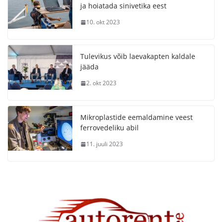
ja hoiatada sinivetika eest
10. okt 2023
Tulevikus võib laevakapten kaldale
jääda
2. okt 2023
Mikroplastide eemaldamine veest
ferrovedeliku abil
11. juuli 2023