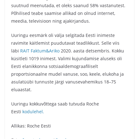
suutnud meenutada, et oleks saanud 58% vastanutest.
Põhilised teabe saamise allikad on olnud internet,
meedia, televisioon ning ajakirjandus.
Uuringu eesmärk oli välja selgitada Eesti inimeste
ravimite käitlemist puudutavat teadlikkust. Selle viis
läbi
RAIT Faktum&Ariko
2020. aasta detsembris. Kokku
küsitleti 1019 inimest. Valimi kujundamise aluseks oli
Eesti elanikkonna sotsiaaldemograafiliselt
proportsionaalne mudel vanuse, soo, keele, elukoha ja
asulatüübi tunnuste järgi vanusevahemikus 18–75
eluaastat.
Uuringu kokkuvõttega saab tutvuda Roche
Eesti
kodulehel
.
Allikas: Roche Eesti