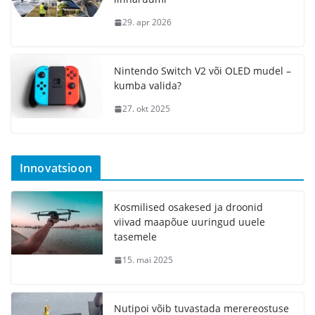
29. apr 2026
Nintendo Switch V2 või OLED mudel –
kumba valida?
27. okt 2025
Innovatsioon
Kosmilised osakesed ja droonid
viivad maapõue uuringud uuele
tasemele
15. mai 2025
Nutipoi võib tuvastada merereostuse