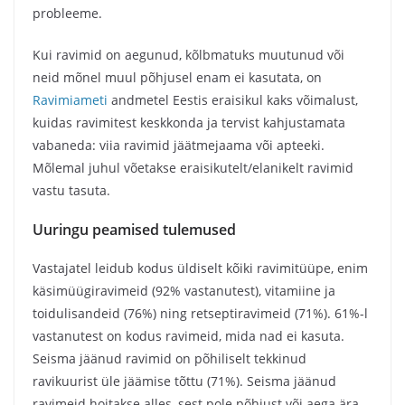
probleeme.
Kui ravimid on aegunud, kõlbmatuks muutunud või
neid mõnel muul põhjusel enam ei kasutata, on
Ravimiameti
andmetel Eestis eraisikul kaks võimalust,
kuidas ravimitest keskkonda ja tervist kahjustamata
vabaneda: viia ravimid jäätmejaama või apteeki.
Mõlemal juhul võetakse eraisikutelt/elanikelt ravimid
vastu tasuta.
Uuringu peamised tulemused
Vastajatel leidub kodus üldiselt kõiki ravimitüüpe, enim
käsimüügiravimeid (92% vastanutest), vitamiine ja
toidulisandeid (76%) ning retseptiravimeid (71%). 61%-l
vastanutest on kodus ravimeid, mida nad ei kasuta.
Seisma jäänud ravimid on põhiliselt tekkinud
ravikuurist üle jäämise tõttu (71%). Seisma jäänud
ravimeid hoitakse alles, sest pole põhjust või aega ära