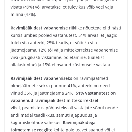
visata (49%) või arvatakse, et tulevikus võib veel vaja
minna (47%).
Ravimijääkidest vabanemise
riiklike nõuetega olid hästi
kursis umbes pooled vastanutest. 51% arvas, et jäägid
tuleb viia apteeki, 25% teadis, et võib ka viia
jäätmejaama, 12% tõi välja mittekorrektse vabanemise
viisi (prügikasti viskamine, põletamine, tualetist
allalaskmine) ja 15% ei osanud küsimusele vastata.
Ravimijääkidest vabanemiseks
on ravimijäätmed
olmejäätmete sekka pannud 41%, apteeki on need
viinud 36% ja jäätmejaama 24%.
51% vastanutest on
vabanenud ravimijääkidest mittekorrektsel
viisil,
peamisteks põhjusteks oli vastajate sõnul nende
endi madal teadlikkus, samuti ajapuudus ja
kogumiskohtade vähesus.
Ravimijääkidega
toimetamise reeglite
kohta pole teavet saanud või ei