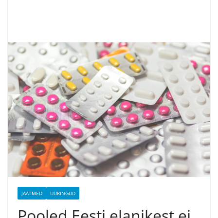
JÄÄTMED
UURINGUD
Pooled Eesti elanikest ei