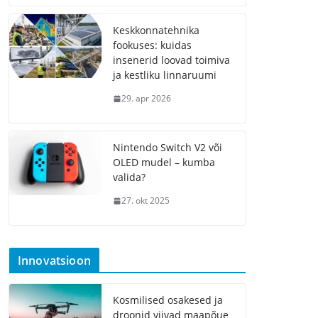
Keskkonnatehnika
fookuses: kuidas
insenerid loovad toimiva
ja kestliku linnaruumi
29. apr 2026
Nintendo Switch V2 või
OLED mudel – kumba
valida?
27. okt 2025
Innovatsioon
Kosmilised osakesed ja
droonid viivad maapõue