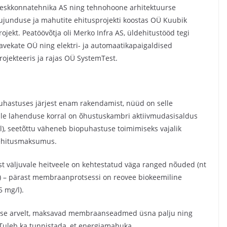
eskkonnatehnika AS ning tehnohoone arhitektuurse
ujunduse ja mahutite ehitusprojekti koostas OÜ Kuubik
rojekt. Peatöövõtja oli Merko Infra AS, üldehitustööd tegi
avekate OÜ ning elektri- ja automaatikapaigaldised
rojekteeris ja rajas OÜ SystemTest.
hastuses järjest enam rakendamist, nüüd on selle
lle lahenduse korral on õhustuskambri aktiivmudasisaldus
/l), seetõttu väheneb biopuhastuse toimimiseks vajalik
 ehitusmaksumus.
t väljuvale heitveele on kehtestatud väga ranged nõuded (nt
m) – pärast membraanprotsessi on reovee biokeemiline
 mg/l).
use arvelt, maksavad membraanseadmed üsna palju ning
 Tuleb ka tunnistada, et energiamahuka