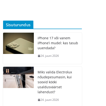
Sisuturundus
iPhone 17 või vanem
iPhone’i mudel: kas tasub
uuendada?
24. juuni 2026
Miks valida Electrolux
nõudepesumasin, kui
soovid kööki
usaldusväärset
lahendust?
24. juuni 2026