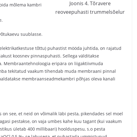
Joonis 4. Tõravere
t hoida mõlema kambri
reoveepuhasti trummelsõelur
e.
ivõtukaevu suublasse.
elektrikatkestuse tõttu) puhastist mööda juhtida, on rajatud
äljakust koosnev pinnaspuhasti. Sellega välditakse
. Membraantehnoloogia eripära on liigaktiivmuda
umba tekitatud vaakum tihendab muda membraani pinnal
eemaldatakse membraanseadmekambri põhjas oleva kanali
n see, et neid on võimalik läbi pesta, pikendades sel moel
 tagasi pestakse, on vaja umbes kahe kuu tagant (kui vaakum
kus ületab 400 millibaari) hoolduspesu, s.o pesta
NaOCl 0,5 ‰-se lahusega, et puhastada ummistunud