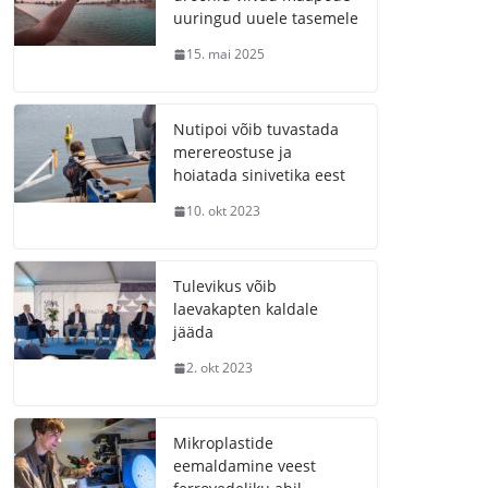
uuringud uuele tasemele
15. mai 2025
Nutipoi võib tuvastada
merereostuse ja
hoiatada sinivetika eest
10. okt 2023
Tulevikus võib
laevakapten kaldale
jääda
2. okt 2023
Mikroplastide
eemaldamine veest