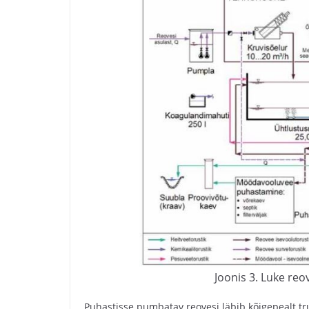
Joonis 3. Luke re
Puhastisse pumbatav reovesi läbib kõigepealt tru