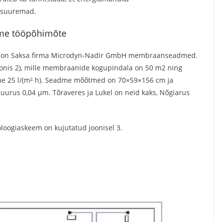
 suuremad.
e tööpõhimõte
es on Saksa firma Microdyn-Nadir GmbH membraanseadmed.
oonis 2), mille membraanide kogupindala on 50 m2 ning
me 25 l/(m²∙h). Seadme mõõtmed on 70×59×156 cm ja
urus 0,04 μm. Tõraveres ja Lukel on neid kaks, Nõgiarus
loogiaskeem on kujutatud joonisel 3.