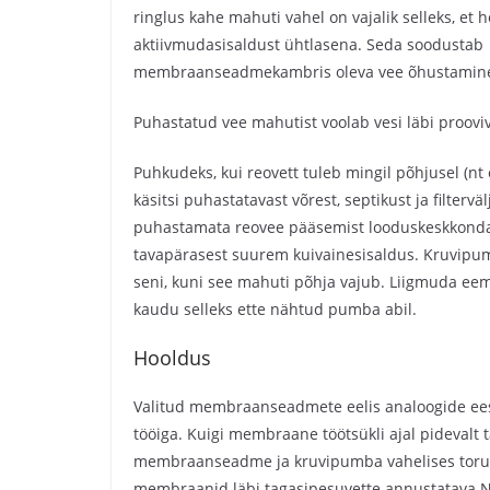
ringlus kahe mahuti vahel on vajalik selleks, e
aktiivmudasisaldust ühtlasena. Seda soodustab
membraanseadmekambris oleva vee õhustamin
Puhastatud vee mahutist voolab vesi läbi proov
Puhkudeks, kui reovett tuleb mingil põhjusel (nt 
käsitsi puhastatavast võrest, septikust ja filterv
puhastamata reovee pääsemist looduskeskkonda
tavapärasest suurem kuivainesisaldus. Kruvip
seni, kuni see mahuti põhja vajub. Liigmuda 
kaudu selleks ette nähtud pumba abil.
Hooldus
Valitud membraanseadmete eelis analoogide ees o
tööiga. Kuigi membraane töötsükli ajal pidevalt
membraanseadme ja kruvipumba vahelises torusti
membraanid läbi tagasipesuvette annustatava 