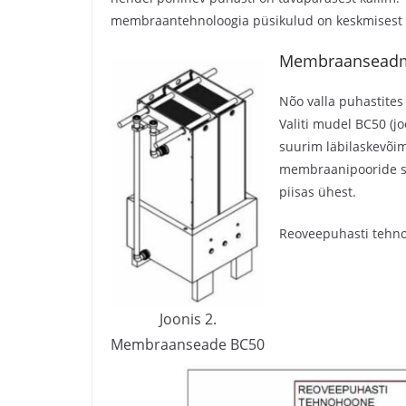
membraantehnoloogia püsikulud on keskmisest
Membraanseadm
Nõo valla puhastit
Valiti mudel BC50 (j
suurim läbilaskevõi
membraanipooride su
piisas ühest.
Reoveepuhasti tehno
Joonis 2.
Membraanseade BC50