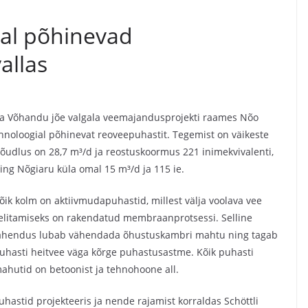
al põhinevad
allas
 ja Võhandu jõe valgala veemajandusprojekti raames Nõo
oloogial põhinevat reoveepuhastit. Tegemist on väikeste
jõudlus on 28,7 m³/d ja reostuskoormus 221 inimekvivalenti,
 ning Nõgiaru küla omal 15 m³/d ja 115 ie.
õik kolm on aktiivmudapuhastid, millest välja voolava vee
elitamiseks on rakendatud membraanprotsessi. Selline
ahendus lubab vähendada õhustuskambri mahtu ning tagab
uhasti heitvee väga kõrge puhastusastme. Kõik puhasti
ahutid on betoonist ja tehnohoone all.
uhastid projekteeris ja nende rajamist korraldas Schöttli