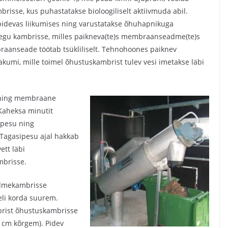
risse, kus puhastatakse bioloogiliselt aktiivmuda abil.
pidevas liikumises ning varustatakse õhuhapnikuga
egu kambrisse, milles paikneva(te)s membraanseadme(te)s
aanseade töötab tsükliliselt. Tehnohoones paiknev
aakumi, mille toimel õhustuskambrist tulev vesi imetakse läbi
ning membraane
Kaheksa minutit
ipesu ning
 Tagasipesu ajal hakkab
ett läbi
brisse.
admekambrisse
eli korda suurem.
mbrist õhustuskambrisse
cm kõrgem). Pidev