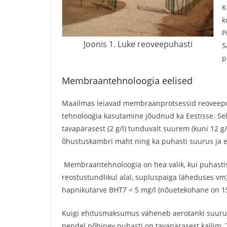
K
k
P
Joonis 1. Luke reoveepuhasti
S
p
Membraantehnoloogia eelised
Maailmas leiavad membraanprotsessid reoveepu
tehnoloogia kasutamine jõudnud ka Eestisse. Se
tavapärasest (2 g/l) tunduvalt suurem (kuni 12 g
õhustuskambri maht ning ka puhasti suurus ja
Membraantehnoloogia on hea valik, kui puhastis
reostustundlikul alal, supluspaiga läheduses v
hapnikutarve BHT7 < 5 mg/l (nõuetekohane on 15
Kuigi ehitusmaksumus väheneb aerotanki suur
nendel põhinev puhasti on tavapärasest kallim.