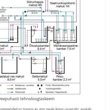
oveepuhasti tehnoloogiaskeem
mmelsõeluri (joonis 4), mis peab kinni ujuprahi, voolab