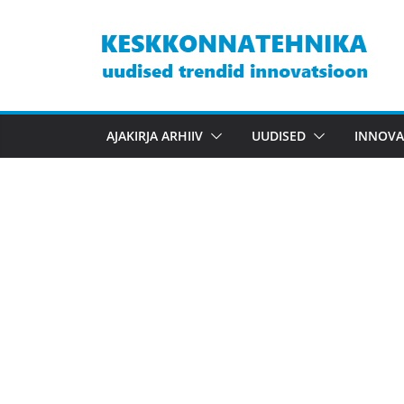
Skip
to
content
AJAKIRJA ARHIIV
UUDISED
INNOVA