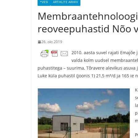
*VESI
ARTIKLITE ARHIIV
Membraantehnoloogi
reoveepuhastid Nõo v
26. okt 2019
2010. aasta suvel rajati Emajõe
valda kolm uudsel membraantehn
puhastitega – suurima, Tõravere alevikus asuva 
Luke küla puhastil (joonis 1) 21,5 m³/d ja 165 ie
K
s
l
p
m
P