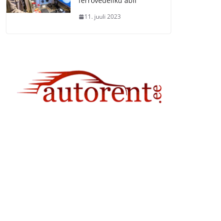
ferrovedeliku abil
11. juuli 2023