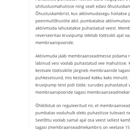
ühtlustusmahutisse ning sealt edasi õhustuskamb
Õhustuskambrist, kus aktiivmudasegu hoitakse 
peenmullõhustite abil, pumbatakse aktiivmudas
aktiivmuda lahutatakse puhastatud veest. Membr
reverseeritav kruvipump tekitab töötsükli ajal v
membraanipooride.
Aktiivmuda jääb membraanseadmesse pidama 
läbinud vesi voolab puhastatud vee mahutisse. 
kestvale töötsüklile järgneb membraanide tagas
puhkeseisund, mis kestavad kokku kaks minutit.
kruvipump teist pidi tööle, surudes puhastatud v
membraanipooride tagasi membraanseadmekam
Õhktõstuk on reguleeritud nii, et membraanse
pumbatav vooluhulk oleks puhastisse tulevast n
Seetõttu voolab samal ajal osa veest sellest ka
tagasi (membraanseadmekambris on veetase 15 