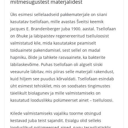
mitmesugustest materjalidest
Üks esimesi sellelaadseid pakkematerjale on siiani
kasutatav tsellofaan, mille avastas Šveitsi keemik
Jacques E. Brandenberger juba 1900. aastal. Tsellofaan
on õhuke ja läbipaistev regenereeritud tselluloosist
valmistatud kile, mida kasutatakse peamiselt
toiduainete pakendamisel, sest sellel on madal
hapniku, õlide ja tahkete rasvaainete, ka bakterite
läbilaskevõime. Puhas tsellofaan oli algselt siiski
veeaurule läbitav, mis piiras selle materjali rakendust,
kuid hiljem see puudus kõrvaldati. Tsellofaan esindab
üht esimest tehiskilet, mis on soodsates tingimustes
täielikult biolagunev ja mille valmistamiseks on
kasutatud looduslikku polümeerset ainet – tselluloosi.
Kilede valmistamiseks vajaliku toorme otsingud
kestavad juba teist sajandit. Esialgu olid selleks
looduslikud polümeersed ained, nagu teraviljatärklis,