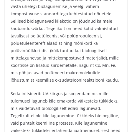
vasta ühelegi biolagunemise ja veelgi vähem
kompostuvuse standarditega kehtestatud nõuetele.
Sellised biolagunevad kilekotid on jõudnud ka meie
kaubandusvõrku. Tegelikult on need kotid valmistatud
tavalisest polüetüleenist või polüpropüleenist,
polüetüleentereft alaadist ning mõnikord ka
polüvinüülkloriidist (kõik tuntud kui bioloogiliselt
mittelagunevad ja mittekompostuvad materjalid), mille
koostisse on lisatud siirdemetalle, nagu nt Co, Mn, Fe,
mis põhjustavad polümeeri makromolekulide
lõhustumist keemilise oksüdatsioonireaktsiooni kaudu.
Seda initsieerib UV-kiirgus ja soojendamine, mille
tulemusel laguneb kile omakorda väikesteks tükkideks,
mis väidetavalt bioloogiliselt edasi lagunevad.
Tegelikult ei ole kile lagunemine tükkideks bioloogiline,
vaid puhtalt keemiline protsess. Kile lagunemine
väikesteks tükkideks ei lahenda jäätmemuret, sest need