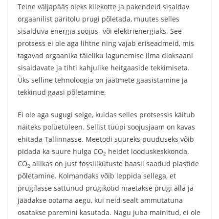
Teine väljapääs oleks kilekotte ja pakendeid sisaldav
orgaanilist päritolu prügi põletada, muutes selles
sisalduva energia soojus- või elektrienergiaks. See
protsess ei ole aga lihtne ning vajab eriseadmeid, mis
tagavad orgaanika täieliku lagunemise ilma dioksaani
sisaldavate ja tihti kahjulike heitgaaside tekkimiseta.
Üks selline tehnoloogia on jäätmete gaasistamine ja
tekkinud gaasi põletamine.
Ei ole aga sugugi selge, kuidas selles protsessis käitub
näiteks polüetüleen. Sellist tüüpi soojusjaam on kavas
ehitada Tallinnasse. Meetodi suureks puuduseks võib
pidada ka suure hulga CO
heidet looduskeskkonda.
2
CO
allikas on just fossiilkütuste baasil saadud plastide
2
põletamine. Kolmandaks võib leppida sellega, et
prügilasse sattunud prügikotid maetakse prügi alla ja
jäädakse ootama aegu, kui neid sealt ammutatuna
osatakse paremini kasutada. Nagu juba mainitud, ei ole