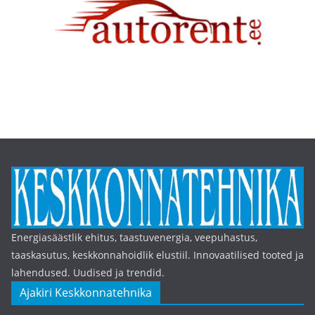
Energiasäästlik ehitus, taastuvenergia, veepuhastus,
taaskasutus, keskkonnahoidlik elustiil. Innovaatilised tooted ja
lahendused. Uudised ja trendid.
Ajakiri Keskkonnatehnika