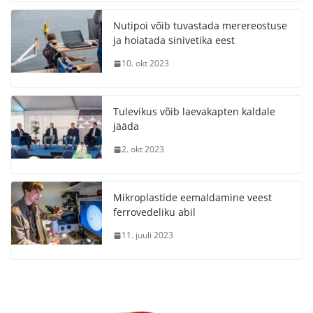
Nutipoi võib tuvastada merereostuse
ja hoiatada sinivetika eest
10. okt 2023
Tulevikus võib laevakapten kaldale
jääda
2. okt 2023
Mikroplastide eemaldamine veest
ferrovedeliku abil
11. juuli 2023