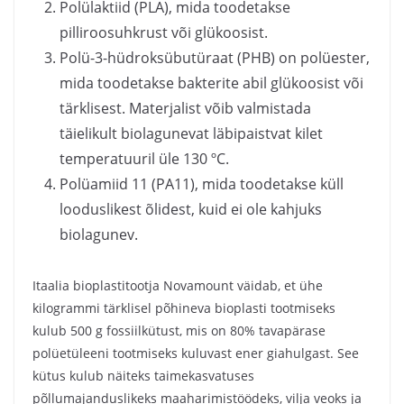
Polülaktiid (PLA), mida toodetakse
pilliroosuhkrust või glükoosist.
Polü-3-hüdroksübutüraat (PHB) on polüester,
mida toodetakse bakterite abil glükoosist või
tärklisest. Materjalist võib valmistada
täielikult biolagunevat läbipaistvat kilet
temperatuuril üle 130 ºC.
Polüamiid 11 (PA11), mida toodetakse küll
looduslikest õlidest, kuid ei ole kahjuks
biolagunev.
Itaalia bioplastitootja Novamount väidab, et ühe
kilogrammi tärklisel põhineva bioplasti tootmiseks
kulub 500 g fossiilkütust, mis on 80% tavapärase
polüetüleeni tootmiseks kuluvast ener giahulgast. See
kütus kulub näiteks taimekasvatuses
põllumajanduslikeks maaharimistöödeks, vilja veoks ja