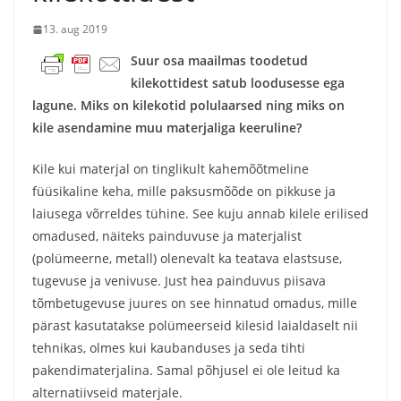
13. aug 2019
Suur osa maailmas toodetud
kilekottidest satub loodusesse ega
lagune. Miks on kilekotid polulaarsed ning miks on
kile asendamine muu materjaliga keeruline?
Kile kui materjal on tinglikult kahemõõtmeline
füüsikaline keha, mille paksusmõõde on pikkuse ja
laiusega võrreldes tühine. See kuju annab kilele erilised
omadused, näiteks painduvuse ja materjalist
(polümeerne, metall) olenevalt ka teatava elastsuse,
tugevuse ja venivuse. Just hea painduvus piisava
tõmbetugevuse juures on see hinnatud omadus, mille
pärast kasutatakse polümeerseid kilesid laialdaselt nii
tehnikas, olmes kui kaubanduses ja seda tihti
pakendimaterjalina. Samal põhjusel ei ole leitud ka
alternatiivseid materjale.