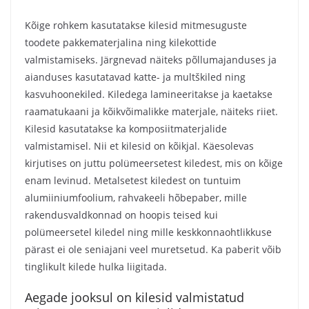
Kõige rohkem kasutatakse kilesid mitmesuguste
toodete pakkematerjalina ning kilekottide
valmistamiseks. Järgnevad näiteks põllumajanduses ja
aianduses kasutatavad katte- ja multškiled ning
kasvuhoonekiled. Kiledega lamineeritakse ja kaetakse
raamatukaani ja kõikvõimalikke materjale, näiteks riiet.
Kilesid kasutatakse ka komposiitmaterjalide
valmistamisel. Nii et kilesid on kõikjal. Käesolevas
kirjutises on juttu polümeersetest kiledest, mis on kõige
enam levinud. Metalsetest kiledest on tuntuim
alumiiniumfoolium, rahvakeeli hõbepaber, mille
rakendusvaldkonnad on hoopis teised kui
polümeersetel kiledel ning mille keskkonnaohtlikkuse
pärast ei ole seniajani veel muretsetud. Ka paberit võib
tinglikult kilede hulka liigitada.
Aegade jooksul on kilesid valmistatud