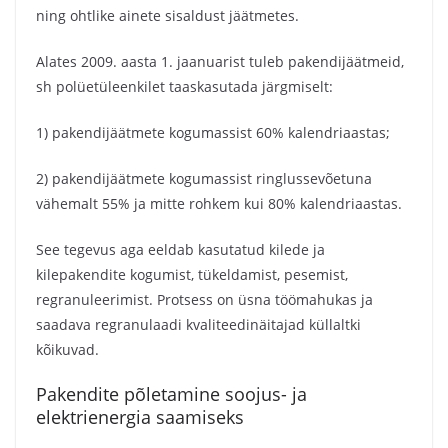
ning ohtlike ainete sisaldust jäätmetes.
Alates 2009. aasta 1. jaanuarist tuleb pakendijäätmeid,
sh polüetüleenkilet taaskasutada järgmiselt:
1) pakendijäätmete kogumassist 60% kalendriaastas;
2) pakendijäätmete kogumassist ringlussevõetuna
vähemalt 55% ja mitte rohkem kui 80% kalendriaastas.
See tegevus aga eeldab kasutatud kilede ja
kilepakendite kogumist, tükeldamist, pesemist,
regranuleerimist. Protsess on üsna töömahukas ja
saadava regranulaadi kvaliteedinäitajad küllaltki
kõikuvad.
Pakendite põletamine soojus- ja
elektrienergia saamiseks