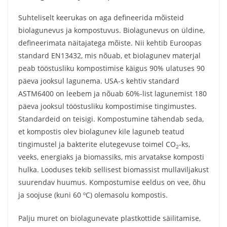
Suhteliselt keerukas on aga defineerida mõisteid
biolagunevus ja kompostuvus. Biolagunevus on üldine,
defineerimata näitajatega mõiste. Nii kehtib Euroopas
standard EN13432, mis nõuab, et biolagunev materjal
peab tööstusliku kompostimise käigus 90% ulatuses 90
päeva jooksul lagunema. USA-s kehtiv standard
ASTM6400 on leebem ja nõuab 60%-list lagunemist 180
päeva jooksul tööstusliku kompostimise tingimustes.
Standardeid on teisigi. Kompostumine tähendab seda,
et kompostis olev biolagunev kile laguneb teatud
tingimustel ja bakterite elutegevuse toimel CO
-ks,
2
veeks, energiaks ja biomassiks, mis arvatakse komposti
hulka. Looduses tekib sellisest biomassist mullaviljakust
suurendav huumus. Kompostumise eeldus on vee, õhu
ja soojuse (kuni 60 ºC) olemasolu kompostis.
Palju muret on biolagunevate plastkottide säilitamise,