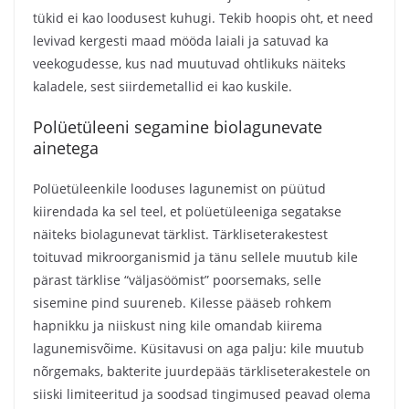
tükid ei kao loodusest kuhugi. Tekib hoopis oht, et need
levivad kergesti maad mööda laiali ja satuvad ka
veekogudesse, kus nad muutuvad ohtlikuks näiteks
kaladele, sest siirdemetallid ei kao kuskile.
Polüetüleeni segamine biolagunevate
ainetega
Polüetüleenkile looduses lagunemist on püütud
kiirendada ka sel teel, et polüetüleeniga segatakse
näiteks biolagunevat tärklist. Tärkliseterakestest
toituvad mikroorganismid ja tänu sellele muutub kile
pärast tärklise “väljasöömist” poorsemaks, selle
sisemine pind suureneb. Kilesse pääseb rohkem
hapnikku ja niiskust ning kile omandab kiirema
lagunemisvõime. Küsitavusi on aga palju: kile muutub
nõrgemaks, bakterite juurdepääs tärkliseterakestele on
siiski limiteeritud ja soodsad tingimused peavad olema