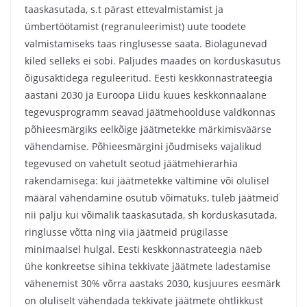
taaskasutada, s.t pärast ettevalmistamist ja
ümbertöötamist (regranuleerimist) uute toodete
valmistamiseks taas ringlusesse saata. Biolagunevad
kiled selleks ei sobi. Paljudes maades on korduskasutus
õigusaktidega reguleeritud. Eesti keskkonnastrateegia
aastani 2030 ja Euroopa Liidu kuues keskkonnaalane
tegevusprogramm seavad jäätmehoolduse valdkonnas
põhieesmärgiks eelkõige jäätmetekke märkimisväärse
vähendamise. Põhieesmärgini jõudmiseks vajalikud
tegevused on vahetult seotud jäätmehierarhia
rakendamisega: kui jäätmetekke vältimine või olulisel
määral vähendamine osutub võimatuks, tuleb jäätmeid
nii palju kui võimalik taaskasutada, sh korduskasutada,
ringlusse võtta ning viia jäätmeid prügilasse
minimaalsel hulgal. Eesti keskkonnastrateegia näeb
ühe konkreetse sihina tekkivate jäätmete ladestamise
vähenemist 30% võrra aastaks 2030, kusjuures eesmärk
on oluliselt vähendada tekkivate jäätmete ohtlikkust