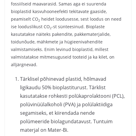
fossiilseid maavarasid. Samas aga ei suurenda
bioplastid kasvuhooneefekti tekitavate gaaside,
peamiselt CO
heidet loodusesse, sest loodus on need
2
ise looduslikust CO
-st sünteesinud. Bioplaste
2
kasutatakse näiteks pakendite, pakkematerjalide,
toidunõude, mähkmete ja hügieenivahendite
valmistamiseks. Enim levinud bioplastid, millest
valmistatakse mitmesuguseid tooteid ja ka kilet, on
alljärgnevad.
Tärklisel põhinevad plastid, hõlmavad
ligikaudu 50% bioplastiturust. Tärklist
kasutatakse rohkesti polükaprolaktooni (PCL),
polüvinüülalkoholi (PVA) ja polülaktiidiga
segamiseks, et kiirendada nende
polümeeride biolagundatavust. Tuntuim
materjal on Mater-Bi.