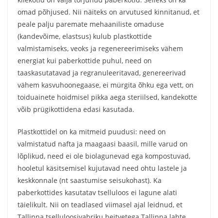
omad põhjused. Nii näiteks on arvutused kinnitanud, et
peale palju paremate mehaaniliste omaduse
(kandevõime, elastsus) kulub plastkottide
valmistamiseks, veoks ja regenereerimiseks vähem
energiat kui paberkottide puhul, need on
taaskasutatavad ja regranuleeritavad, genereerivad
vähem kasvuhoonegaase, ei mürgita õhku ega vett, on
toiduainete hoidmisel pikka aega steriilsed, kandekotte
võib prügikottidena edasi kasutada.
Plastkottidel on ka mitmeid puudusi: need on
valmistatud nafta ja maagaasi baasil, mille varud on
lõplikud, need ei ole biolagunevad ega kompostuvad,
hooletul käsitsemisel kujutavad need ohtu lastele ja
keskkonnale (nt saastumise seisukohast). Ka
paberkottides kasutatav tselluloos ei lagune alati
täielikult. Nii on teadlased viimasel ajal leidnud, et
Tallinna tselluloosivabriku heitvetega Tallinna lahte