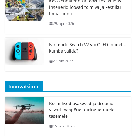
Keskkonnatehnika fookuses: kuidas
insenerid loovad toimiva ja kestliku
linnaruumi
29. apr 2026
Nintendo Switch V2 või OLED mudel –
kumba valida?
27. okt 2025
Innovatsioon
Kosmilised osakesed ja droonid
viivad maapõue uuringud uuele
tasemele
15. mai 2025