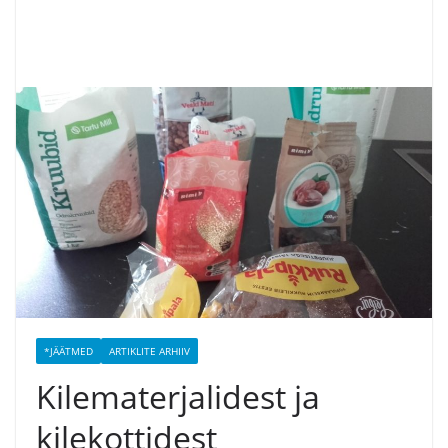
*JÄÄTMED
ARTIKLITE ARHIIV
Kilematerjalidest ja
kilekottidest