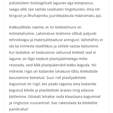
polüetüleen bioloogiliselt lagunev ega kompostuv,
seega võib see säilida soodsates tingimustes, ilma UV-
kiirguse ja õhuhapniku juurdepääsuta määramatu aja.
Kokkuvõtteks näeme, et nn kilekotimure on
mitmetahuline. Lahenduse leidmine sõltub paljuski
tehnoloogia ja materjaliteaduse arengust. Vähetähtis ei
ole ka inimeste teadlikkus ja sellele vastav käitumine.
Kui teatakse, et loodusesse sattunud kilekott seal ei
lagune, on õige loodust plastijäätmetega mitte
reostada, vaid kõik plastpakendid kokku koguda. Nii
mõneski riigis on kodanike lohakuse tõttu kilekottide
kasutamine keelatud. Suur roll plastijäätmete
kogumisel on riigil, kes peaks tagama oma kodanike
kogutud kilede ja plastkottide äraveo ning edasise
käitlemise. Edukalt tehakse seda klaastaara kogumisel
ja ringlusse suunamisel. Kas rakendada ka kilekotile
pandiraha?