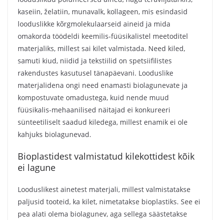
kaseiin, želatiin, munavalk, kollageen, mis esindasid
looduslikke kõrgmolekulaarseid aineid ja mida
omakorda töödeldi keemilis-füüsikalistel meetoditel
materjaliks, millest sai kilet valmistada. Need kiled,
samuti kiud, niidid ja tekstiilid on spetsiifilistes
rakendustes kasutusel tänapäevani. Looduslike
materjalidena ongi need enamasti biolagunevate ja
kompostuvate omadustega, kuid nende muud
füüsikalis-mehaanilised näitajad ei konkureeri
sünteetiliselt saadud kiledega, millest enamik ei ole
kahjuks biolagunevad.
Bioplastidest valmistatud kilekottidest kõik
ei lagune
Looduslikest ainetest materjali, millest valmistatakse
paljusid tooteid, ka kilet, nimetatakse bioplastiks. See ei
pea alati olema biolagunev, aga sellega säästetakse