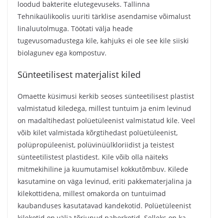
loodud bakterite elutegevuseks. Tallinna
Tehnikaülikoolis uuriti tärklise asendamise võimalust
linaluutolmuga. Töötati välja heade
tugevusomadustega kile, kahjuks ei ole see kile siiski
biolagunev ega kompostuv.
Sünteetilisest materjalist kiled
Omaette küsimusi kerkib seoses sünteetilisest plastist
valmistatud kiledega, millest tuntuim ja enim levinud
on madaltihedast polüetüleenist valmistatud kile. Veel
võib kilet valmistada kõrgtihedast polüetüleenist,
polüpropüleenist, polüvinüülkloriidist ja teistest
sünteetilistest plastidest. Kile võib olla näiteks
mitmekihiline ja kuumutamisel kokkutõmbuv. Kilede
kasutamine on väga levinud, eriti pakkematerjalina ja
kilekottidena, millest omakorda on tuntuimad
kaubanduses kasutatavad kandekotid. Polüetüleenist
kilekotid on välja tõrjunud paberkotid. Selleks on ka