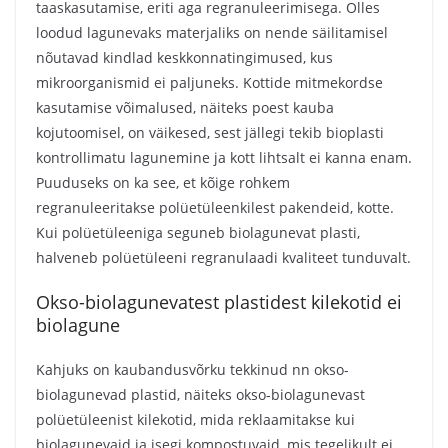
taaskasutamise, eriti aga regranuleerimisega. Olles
loodud lagunevaks materjaliks on nende säilitamisel
nõutavad kindlad keskkonnatingimused, kus
mikroorganismid ei paljuneks. Kottide mitmekordse
kasutamise võimalused, näiteks poest kauba
kojutoomisel, on väikesed, sest jällegi tekib bioplasti
kontrollimatu lagunemine ja kott lihtsalt ei kanna enam.
Puuduseks on ka see, et kõige rohkem
regranuleeritakse polüetüleenkilest pakendeid, kotte.
Kui polüetüleeniga seguneb biolagunevat plasti,
halveneb polüetüleeni regranulaadi kvaliteet tunduvalt.
Okso-biolagunevatest plastidest kilekotid ei
biolagune
Kahjuks on kaubandusvõrku tekkinud nn okso-
biolagunevad plastid, näiteks okso-biolagunevast
polüetüleenist kilekotid, mida reklaamitakse kui
biolagunevaid ja isegi kompostuvaid, mis tegelikult ei