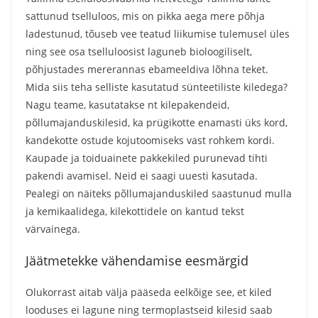
sattunud tselluloos, mis on pikka aega mere põhja
ladestunud, tõuseb vee teatud liikumise tulemusel üles
ning see osa tselluloosist laguneb bioloogiliselt,
põhjustades mererannas ebameeldiva lõhna teket.
Mida siis teha selliste kasutatud sünteetiliste kiledega?
Nagu teame, kasutatakse nt kilepakendeid,
põllumajanduskilesid, ka prügikotte enamasti üks kord,
kandekotte ostude kojutoomiseks vast rohkem kordi.
Kaupade ja toiduainete pakkekiled purunevad tihti
pakendi avamisel. Neid ei saagi uuesti kasutada.
Pealegi on näiteks põllumajanduskiled saastunud mulla
ja kemikaalidega, kilekottidele on kantud tekst
värvainega.
Jäätmetekke vähendamise eesmärgid
Olukorrast aitab välja pääseda eelkõige see, et kiled
looduses ei lagune ning termoplastseid kilesid saab