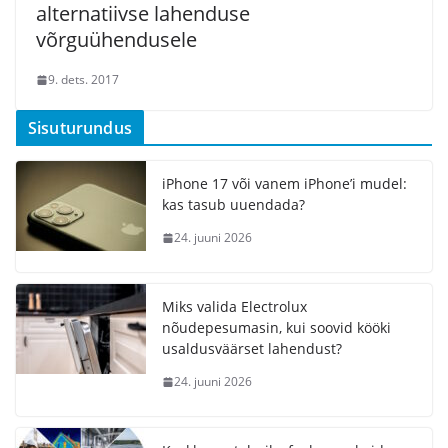
alternatiivse lahenduse
võrguühendusele
9. dets. 2017
Sisuturundus
iPhone 17 või vanem iPhone’i mudel:
kas tasub uuendada?
24. juuni 2026
Miks valida Electrolux
nõudepesumasin, kui soovid kööki
usaldusväärset lahendust?
24. juuni 2026