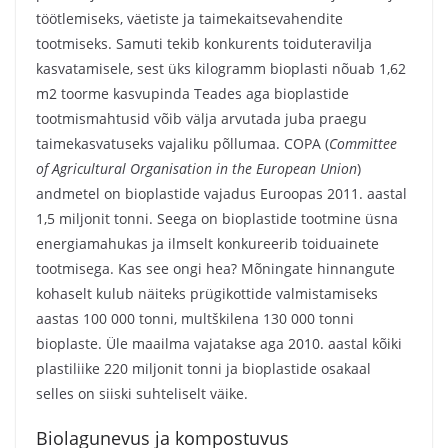
töötlemiseks, väetiste ja taimekaitsevahendite
tootmiseks. Samuti tekib konkurents toiduteravilja
kasvatamisele, sest üks kilogramm bioplasti nõuab 1,62
m2 toorme kasvupinda Teades aga bioplastide
tootmismahtusid võib välja arvutada juba praegu
taimekasvatuseks vajaliku põllumaa. COPA (
Committee
of Agricultural Organisation in the European Union
)
andmetel on bioplastide vajadus Euroopas 2011. aastal
1,5 miljonit tonni. Seega on bioplastide tootmine üsna
energiamahukas ja ilmselt konkureerib toiduainete
tootmisega. Kas see ongi hea? Mõningate hinnangute
kohaselt kulub näiteks prügikottide valmistamiseks
aastas 100 000 tonni, multškilena 130 000 tonni
bioplaste. Üle maailma vajatakse aga 2010. aastal kõiki
plastiliike 220 miljonit tonni ja bioplastide osakaal
selles on siiski suhteliselt väike.
Biolagunevus ja kompostuvus