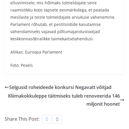
elluviimisele, mis hõlmaks tolmeldajate seire
raamistikku koos täpsete eesmärkidega, et peatada
mesilaste ja teiste tolmeldajate arvukuse vähenemine.
Parlament rõhutab, et pestitsiidide kasutamise
vähendamiseks vajavad põllumajandustootjad
keskkonnasõbralikke taimekaitselahendusi.
Allikas: Euroopa Parlament
Foto: Pexels
Selgusid roheideede konkursi Negavatt võitjad
Kliimakokkuleppe täitmiseks tuleb renoveerida 146
miljonit hoonet
Share This Post: