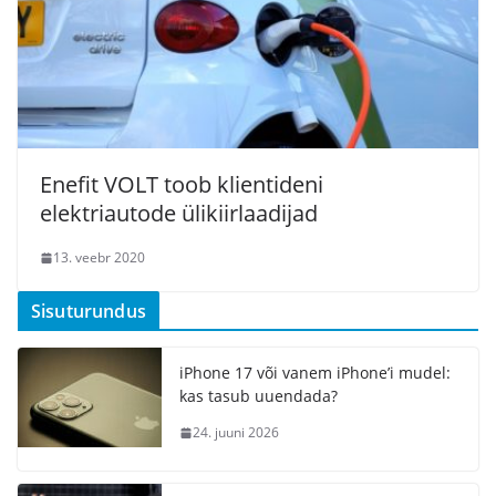
Enefit VOLT toob klientideni
elektriautode ülikiirlaadijad
13. veebr 2020
Sisuturundus
iPhone 17 või vanem iPhone’i mudel:
kas tasub uuendada?
24. juuni 2026