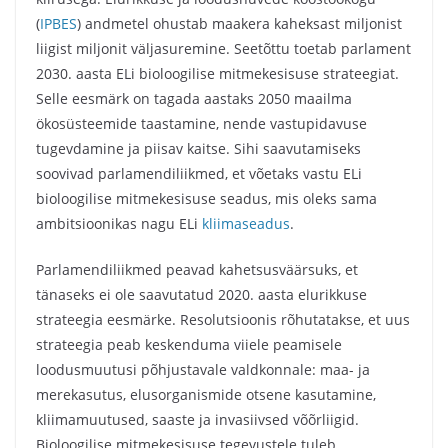
(
IPBES
) andmetel ohustab maakera kaheksast miljonist
liigist miljonit väljasuremine. Seetõttu toetab parlament
2030. aasta ELi bioloogilise mitmekesisuse strateegiat.
Selle eesmärk on tagada aastaks 2050 maailma
ökosüsteemide taastamine, nende vastupidavuse
tugevdamine ja piisav kaitse. Sihi saavutamiseks
soovivad parlamendiliikmed, et võetaks vastu ELi
bioloogilise mitmekesisuse seadus, mis oleks sama
ambitsioonikas nagu ELi
kliimaseadus
.
Parlamendiliikmed peavad kahetsusväärsuks, et
tänaseks ei ole saavutatud 2020. aasta elurikkuse
strateegia eesmärke. Resolutsioonis rõhutatakse, et uus
strateegia peab keskenduma viiele peamisele
loodusmuutusi põhjustavale valdkonnale: maa- ja
merekasutus, elusorganismide otsene kasutamine,
kliimamuutused, saaste ja invasiivsed võõrliigid.
Bioloogilise mitmekesisuse tegevustele tuleb