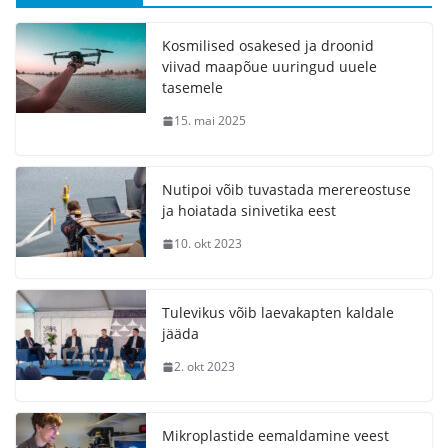
Kosmilised osakesed ja droonid
viivad maapõue uuringud uuele
tasemele
15. mai 2025
Nutipoi võib tuvastada merereostuse
ja hoiatada sinivetika eest
10. okt 2023
Tulevikus võib laevakapten kaldale
jääda
2. okt 2023
Mikroplastide eemaldamine veest