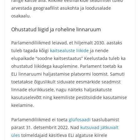
range kaitse alla. Riiklike eesmärkide seadmisel tuleb
arvestada geograafilist asukohta ja loodusalade
osakaalu.
Ohustatud liigid ja roheline linnaruum
Parlamendiliikmed leiavad, et hiljemalt 2030. aastaks
tuleb tagada kõigi
kaitsealuste liikide
ja nende
elupaikade “soodne kaitsestaatus” Keelustada tuleb ka
ohustatud liikidega kauplemine. Parlament toetab ka
ELi linnaruumi haljastamise platvormi loomist. Samuti
toetatakse õiguslikult siduvate eesmärkide seadmist
linnade elurikkusele, nagu näiteks haljaskatuste
kasutuselevõtt ning keemiliste pestitsiidide kasutamise
keelamine.
Parlamendiliikmed ei toeta
glüfosaadi
taaslubamist
pärast 31. detsembrit 2022. Nad
kutsuvad jätkuvalt
üles
tolmeldajaid käsitleva ELi algatuse kiirele