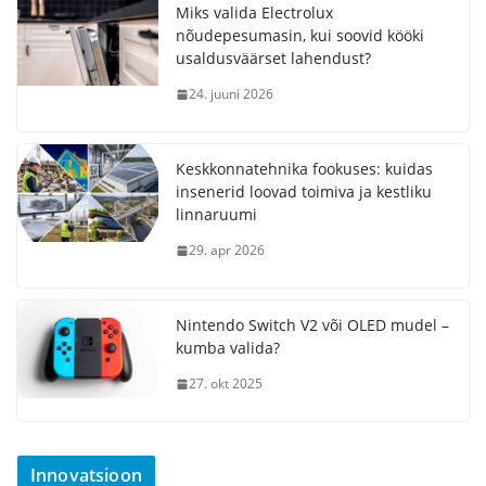
Miks valida Electrolux
nõudepesumasin, kui soovid kööki
usaldusväärset lahendust?
24. juuni 2026
Keskkonnatehnika fookuses: kuidas
insenerid loovad toimiva ja kestliku
linnaruumi
29. apr 2026
Nintendo Switch V2 või OLED mudel –
kumba valida?
27. okt 2025
Innovatsioon