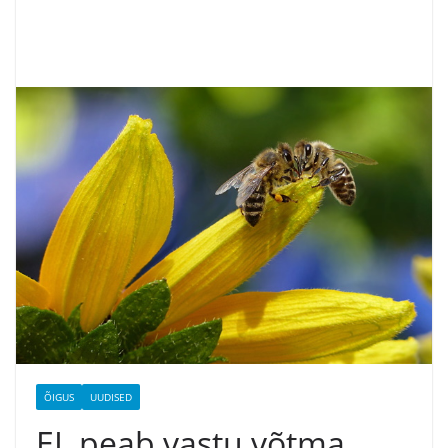
ÕIGUS
UUDISED
EL peab vastu võtma