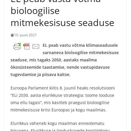
bioloogilise
mitmekesisuse seaduse
10. juuni 2021
EL peab vastu võtma kliimaseadusele
sarnaneva bioloogilise mitmekesisuse
seaduse, mis tagaks 2050.
aastaks
maailma
ökosüsteemide taastamise, nende vastupidavuse
tugevdamise ja piisava kaitse.
Euroopa Parlament kiitis 8. juunil heaks resolutsiooni
“ELi 2030. aasta elurikkuse strateegia: toome looduse
oma ellu tagasi”, mis käsitleb praegust bioloogilise
mitmekesisuse kriisi Euroopas ja kogu maailmas.
Elurikkus väheneb kogu maailmas enneolematu
kiirusega. Elurikkuse ja loodushüvede koostöökogu