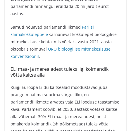
parlamendi hinnangul eraldada 20 miljardit eurot
aastas.
Samuti nõuavad parlamendiliikmed
Pariisi
kliimakokkuleppele
sarnanevat kokkulepet bioloogilise
mitmekesisuse kohta, mis võetaks vastu 2021. aasta
oktoobris toimuval
ÜRO bioloogilise mitmekesisuse
konventsioonil
.
ELi maa- ja merealadest tuleks ligi kolmandik
võtta kaitse alla
Kuigi Euroopa Liidu kaitsealad moodustavad juba
praegu maailma suurima võrgustiku, on
parlamendiliikmete arvates vaja ELi looduse taastamise
kava. Parlament soovib, et 2030. aastaks võetaks kaitse
alla vähemalt 30% ELi maa- ja merealadest, neist
omakorda kolmandik (sh põlismetsad) tuleks võtta