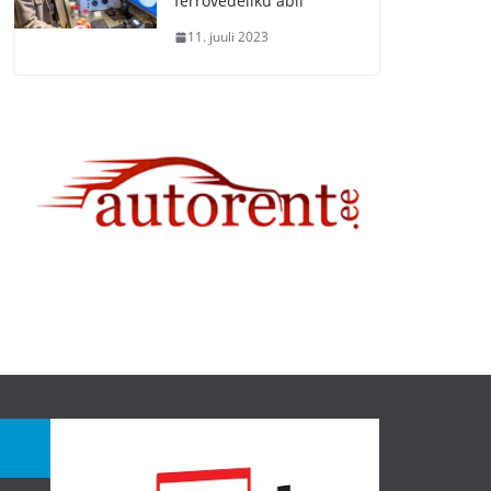
ferrovedeliku abil
11. juuli 2023