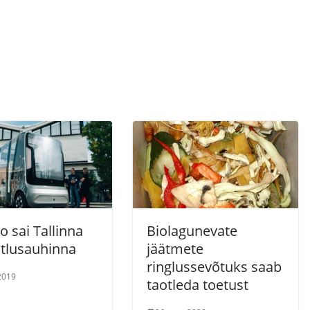
o sai Tallinna
Biolagunevate
õtlusauhinna
jäätmete
ringlussevõtuks saab
 2019
taotleda toetust