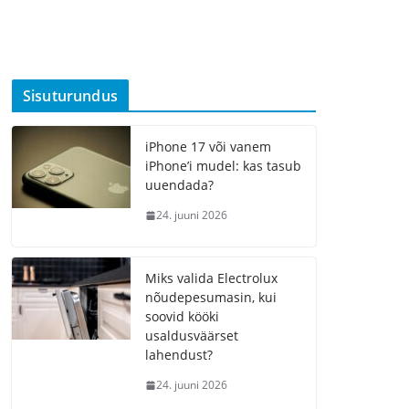
Sisuturundus
iPhone 17 või vanem
iPhone’i mudel: kas tasub
uuendada?
24. juuni 2026
Miks valida Electrolux
nõudepesumasin, kui
soovid kööki
usaldusväärset
lahendust?
24. juuni 2026