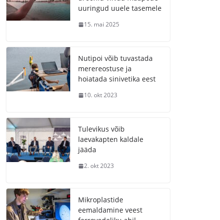
uuringud uuele tasemele
15. mai 2025
Nutipoi võib tuvastada
merereostuse ja
hoiatada sinivetika eest
10. okt 2023
Tulevikus võib
laevakapten kaldale
jääda
2. okt 2023
Mikroplastide
eemaldamine veest