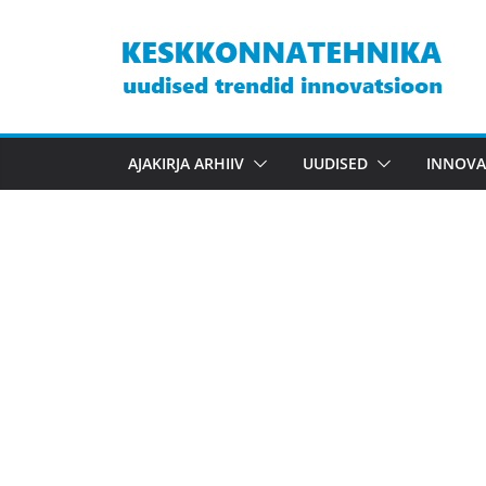
Skip
to
content
AJAKIRJA ARHIIV
UUDISED
INNOVA