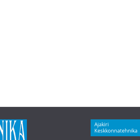
Ajakiri
Keskkonnatehnika