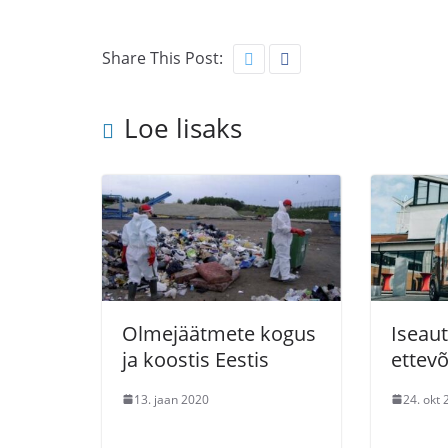
Share This Post:
Loe lisaks
Olmejäätmete kogus
Iseaut
ja koostis Eestis
ettev
13. jaan 2020
24. okt