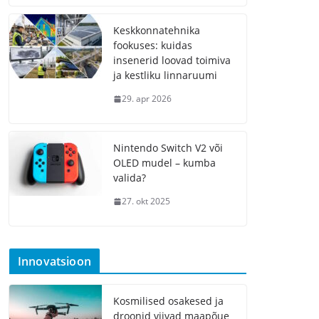
Keskkonnatehnika
fookuses: kuidas
insenerid loovad toimiva
ja kestliku linnaruumi
29. apr 2026
Nintendo Switch V2 või
OLED mudel – kumba
valida?
27. okt 2025
Innovatsioon
Kosmilised osakesed ja
droonid viivad maapõue