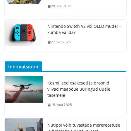
29. apr 2026
Nintendo Switch V2 või OLED mudel –
kumba valida?
27. okt 2025
Innovatsioon
Kosmilised osakesed ja droonid
viivad maapõue uuringud uuele
tasemele
15. mai 2025
Nutipoi võib tuvastada merereostuse