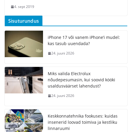
4. sept 2019
Sisuturundus
iPhone 17 või vanem iPhone’i mudel:
kas tasub uuendada?
24. juuni 2026
Miks valida Electrolux
nõudepesumasin, kui soovid kööki
usaldusväärset lahendust?
24. juuni 2026
Keskkonnatehnika fookuses: kuidas
insenerid loovad toimiva ja kestliku
linnaruumi