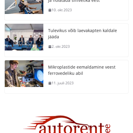
ja hoiatada sinivetika eest
10. okt 2023
Tulevikus võib laevakapten kaldale
jääda
2. okt 2023
Mikroplastide eemaldamine veest
ferrovedeliku abil
11. juuli 2023