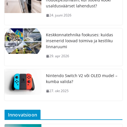
usaldusväärset lahendust?
24. juuni 2026
Keskkonnatehnika fookuses: kuidas
insenerid loovad toimiva ja kestliku
linnaruumi
29. apr 2026
Nintendo Switch V2 või OLED mudel –
kumba valida?
27. okt 2025
Innovatsioon