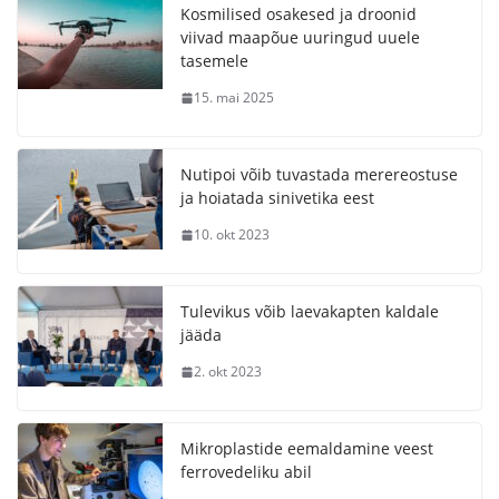
Kosmilised osakesed ja droonid
viivad maapõue uuringud uuele
tasemele
15. mai 2025
Nutipoi võib tuvastada merereostuse
ja hoiatada sinivetika eest
10. okt 2023
Tulevikus võib laevakapten kaldale
jääda
2. okt 2023
Mikroplastide eemaldamine veest
ferrovedeliku abil