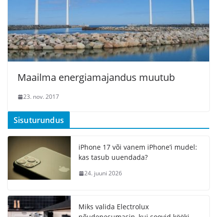
Maailma energiamajandus muutub
23. nov. 2017
Sisuturundus
iPhone 17 või vanem iPhone’i mudel:
kas tasub uuendada?
24. juuni 2026
Miks valida Electrolux
nõudepesumasin, kui soovid kööki