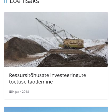
Loe lisaks
Ressursitõhusate investeeringute
toetuse taotlemine
9. jaan 2018