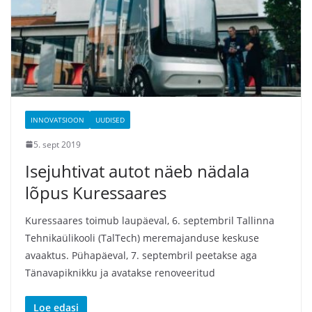
INNOVATSIOON
UUDISED
5. sept 2019
Isejuhtivat autot näeb nädala
lõpus Kuressaares
Kuressaares toimub laupäeval, 6. septembril Tallinna
Tehnikaülikooli (TalTech) meremajanduse keskuse
avaaktus. Pühapäeval, 7. septembril peetakse aga
Tänavapiknikku ja avatakse renoveeritud
Loe edasi