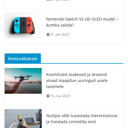
Nintendo Switch V2 või OLED mudel –
kumba valida?
27. okt 2025
Innovatsioon
Kosmilised osakesed ja droonid
viivad maapõue uuringud uuele
tasemele
15. mai 2025
Nutipoi võib tuvastada merereostuse
ja hoiatada sinivetika eest