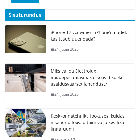
Sisuturundus
iPhone 17 või vanem iPhone’i mudel:
kas tasub uuendada?
24. juuni 2026
Miks valida Electrolux
nõudepesumasin, kui soovid kööki
usaldusväärset lahendust?
24. juuni 2026
Keskkonnatehnika fookuses: kuidas
insenerid loovad toimiva ja kestliku
linnaruumi
29. apr 2026