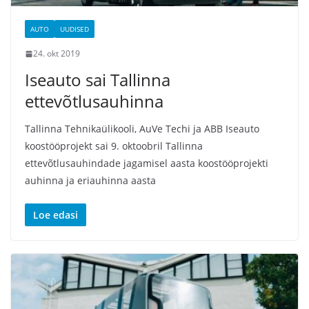
AUTO
UUDISED
24. okt 2019
Iseauto sai Tallinna
ettevõtlusauhinna
Tallinna Tehnikaülikooli, AuVe Techi ja ABB Iseauto
koostööprojekt sai 9. oktoobril Tallinna
ettevõtlusauhindade jagamisel aasta koostööprojekti
auhinna ja eriauhinna aasta
Loe edasi