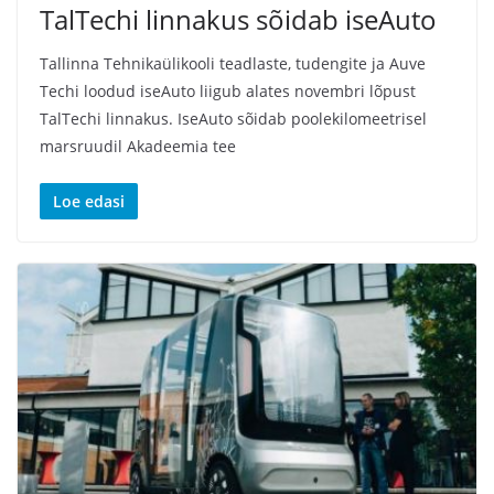
TalTechi linnakus sõidab iseAuto
Tallinna Tehnikaülikooli teadlaste, tudengite ja Auve
Techi loodud iseAuto liigub alates novembri lõpust
TalTechi linnakus. IseAuto sõidab poolekilomeetrisel
marsruudil Akadeemia tee
Loe edasi