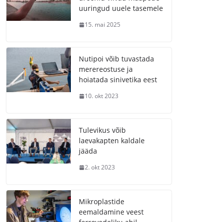
uuringud uuele tasemele
15. mai 2025
Nutipoi võib tuvastada
merereostuse ja
hoiatada sinivetika eest
10. okt 2023
Tulevikus võib
laevakapten kaldale
jääda
2. okt 2023
Mikroplastide
eemaldamine veest