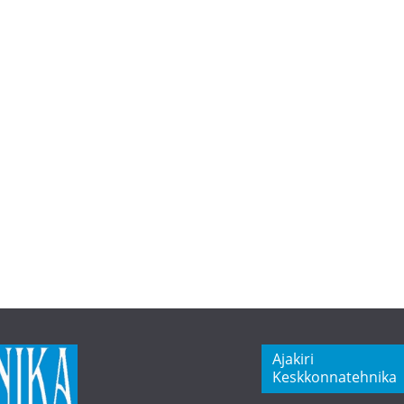
Ajakiri
Keskkonnatehnika