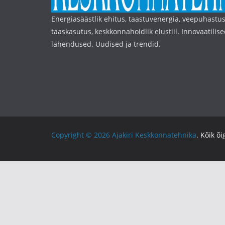
Energiasäästlik ehitus, taastuvenergia, veepuhastus
taaskasutus, keskkonnahoidlik elustiil. Innovaatilise
lahendused. Uudised ja trendid.
Copyright © 2026
Ajakiri Keskkonnatehnika
. Kõik õ