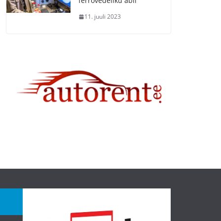
ferrovedeliku abil
11. juuli 2023