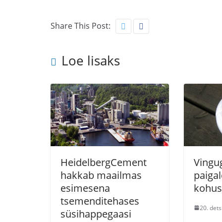
Share This Post:
Loe lisaks
HeidelbergCement
Vingu
hakkab maailmas
paiga
esimesena
kohus
tsemenditehases
20. dets
süsihappegaasi