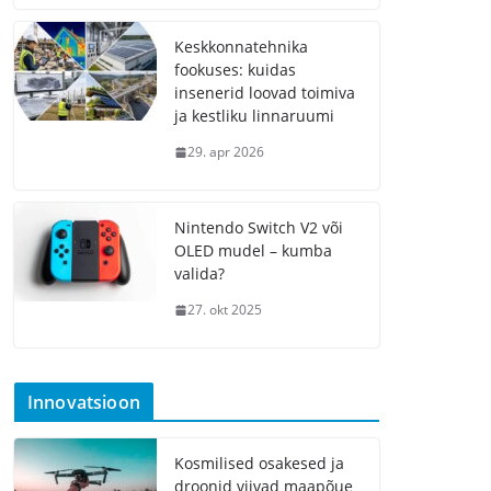
Keskkonnatehnika
fookuses: kuidas
insenerid loovad toimiva
ja kestliku linnaruumi
29. apr 2026
Nintendo Switch V2 või
OLED mudel – kumba
valida?
27. okt 2025
Innovatsioon
Kosmilised osakesed ja
droonid viivad maapõue