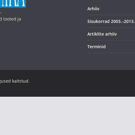
Arhiiv
,
d tooted ja
Sisukorrad 2003.–2013.
Artiklite arhiiv
Terminid
igused kaitstud.