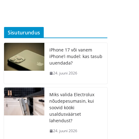
Sisuturundus
iPhone 17 või vanem
iPhone’i mudel: kas tasub
uuendada?
24. juuni 2026
Miks valida Electrolux
nõudepesumasin, kui
soovid kööki
usaldusväärset
lahendust?
24. juuni 2026