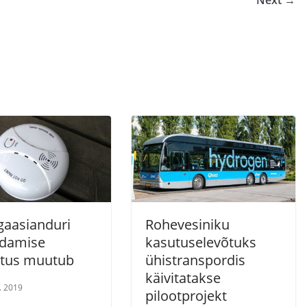
Next →
gaasianduri
Rohevesiniku
ldamise
kasutuselevõtuks
tus muutub
ühistranspordis
käivitatakse
. 2019
pilootprojekt