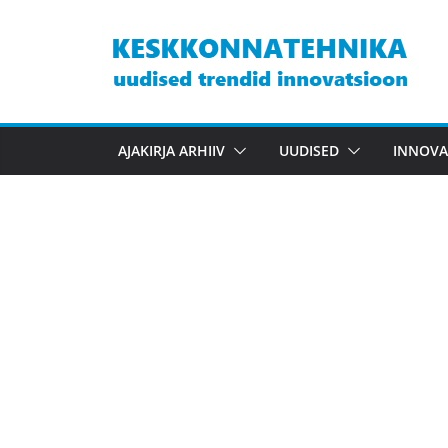
Skip
to
content
AJAKIRJA ARHIIV
UUDISED
INNOVA