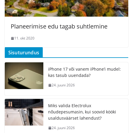
Planeerimise edu tagab suhtlemine
11. okt 2020
Sisuturundus
iPhone 17 või vanem iPhone’i mudel:
kas tasub uuendada?
24. juuni 2026
Miks valida Electrolux
nõudepesumasin, kui soovid kööki
usaldusväärset lahendust?
24. juuni 2026