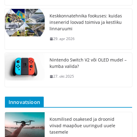
Keskkonnatehnika fookuses: kuidas
insenerid loovad toimiva ja kestliku
linnaruumi
29. apr 2026
Nintendo Switch V2 või OLED mudel –
kumba valida?
27. okt 2025
Innovatsioon
Kosmilised osakesed ja droonid
viivad maapõue uuringud uuele
tasemele