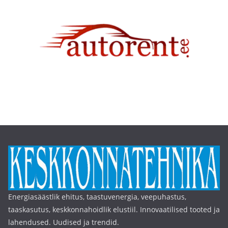
Energiasäästlik ehitus, taastuvenergia, veepuhastus,
taaskasutus, keskkonnahoidlik elustiil. Innovaatilised tooted ja
lahendused. Uudised ja trendid.