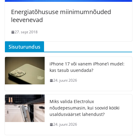
Energiatõhususe miinimumnõuded
leevenevad
27. sept 2018
Sisuturundus
iPhone 17 või vanem iPhone’i mudel:
kas tasub uuendada?
24. juuni 2026
Miks valida Electrolux
nõudepesumasin, kui soovid kööki
usaldusväärset lahendust?
24. juuni 2026