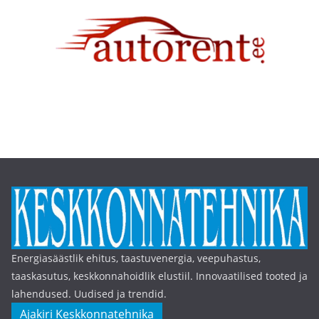
Energiasäästlik ehitus, taastuvenergia, veepuhastus,
taaskasutus, keskkonnahoidlik elustiil. Innovaatilised tooted ja
lahendused. Uudised ja trendid.
Ajakiri Keskkonnatehnika