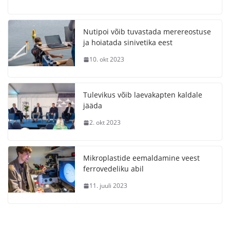
Nutipoi võib tuvastada merereostuse
ja hoiatada sinivetika eest
10. okt 2023
Tulevikus võib laevakapten kaldale
jääda
2. okt 2023
Mikroplastide eemaldamine veest
ferrovedeliku abil
11. juuli 2023