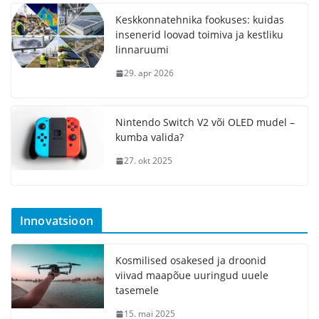
Keskkonnatehnika fookuses: kuidas
insenerid loovad toimiva ja kestliku
linnaruumi
29. apr 2026
Nintendo Switch V2 või OLED mudel –
kumba valida?
27. okt 2025
Innovatsioon
Kosmilised osakesed ja droonid
viivad maapõue uuringud uuele
tasemele
15. mai 2025