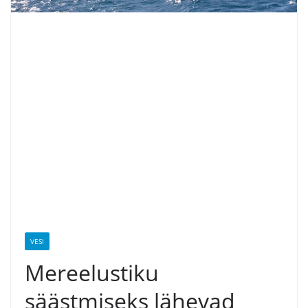
VESI
Mereelustiku
säästmiseks lähevad