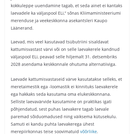
kokkuleppe uuendamine tagab, et seda ainet ei kantaks
laevadele ka väljaspool ELi,“ sõnas Kliimaministeeriumi
merenduse ja veekeskkonna asekantsleri Kaupo
Läänerand.
Laevad, mis veel kasutavad tsübutriini sisaldavat
kattumisvastast värvi või on selle laevakerele kandnud
väljaspool ELi, peavad selle hiljemalt 31. detsembriks
2028 asendama keskkonnale ohutuma alternatiiviga.
Laevade kattumisvastaseid värve kasutatakse selleks, et
meretaimestik ega -loomastik ei kinnituks laevakerele
ega hakkaks seda kasutama oma elukeskkonnana.
Selliste laevavärvide kasutamine on praktikas igati
põhjendatud, sest puhas laevakere tagab laevale
paremad sõiduomadused ning väiksema kütusekulu.
Samuti ei kandu puhta laevakerega ühest
merepiirkonnas teise soovimatuid
võõrliike
.