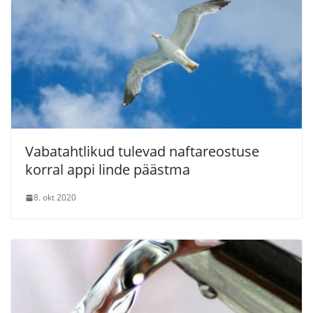
Vabatahtlikud tulevad naftareostuse
korral appi linde päästma
8. okt 2020