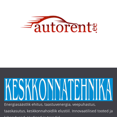
Energiasäästlik ehitus, taastuvenergia, veepuhastus,
taaskasutus, keskkonnahoidlik elustiil. Innovaatilised tooted ja