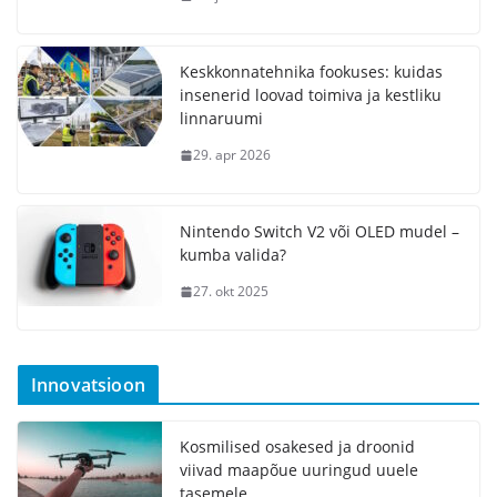
Keskkonnatehnika fookuses: kuidas
insenerid loovad toimiva ja kestliku
linnaruumi
29. apr 2026
Nintendo Switch V2 või OLED mudel –
kumba valida?
27. okt 2025
Innovatsioon
Kosmilised osakesed ja droonid
viivad maapõue uuringud uuele
tasemele