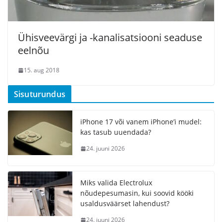
Ühisveevärgi ja -kanalisatsiooni seaduse
eelnõu
15. aug 2018
Sisuturundus
iPhone 17 või vanem iPhone’i mudel:
kas tasub uuendada?
24. juuni 2026
Miks valida Electrolux
nõudepesumasin, kui soovid kööki
usaldusväärset lahendust?
24. juuni 2026