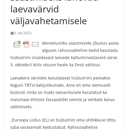
laevavärvid
väljavahetamisele
6. okt 2023
Mereelustiku säästmiseks jõustus aasta
alguses rahvusvaheline keeld kasutada
tsübutriini sisaldavaid laevade kattumisvastaseid värve.
5. oktoobril kiitis otsuse heaks ka Eesti valitsus.
Laevakere värvides kasutatavat tsübutriini peetakse
koguni TBTst kahjulikumaks. Aine on oma olemuselt
biotsiid, mida on lisaks laevandusele kasutatud ka
maismaal ehitiste fassaadidel seente ja vetikate kasvu
vältimiseks.
„Euroopa Liidus (EL) on tsübutriin oma ohtlikkuse tõttu
juba varasemalt keelustatud. Rahvusvahelise