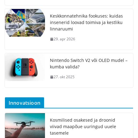
Keskkonnatehnika fookuses: kuidas
insenerid loovad toimiva ja kestliku
linnaruumi
29. apr 2026
Nintendo Switch V2 või OLED mudel –
kumba valida?
27. okt 2025
Innovatsioon
Kosmilised osakesed ja droonid
viivad maapõue uuringud uuele
tasemele