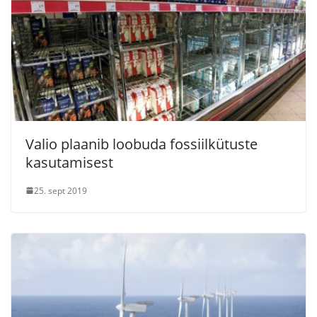
Valio plaanib loobuda fossiilkütuste
kasutamisest
25. sept 2019