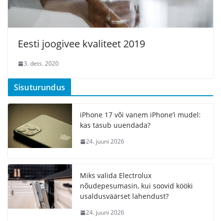
Eesti joogivee kvaliteet 2019
3. dets. 2020
Sisuturundus
iPhone 17 või vanem iPhone’i mudel:
kas tasub uuendada?
24. juuni 2026
Miks valida Electrolux
nõudepesumasin, kui soovid kööki
usaldusväärset lahendust?
24. juuni 2026