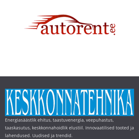
Energiasäästlik ehitus, taastuvenergia, veepuhastus,
taaskasutus, keskkonnahoidlik elustiil. Innovaatilised tooted ja
lahendused. Uudised ja trendid.