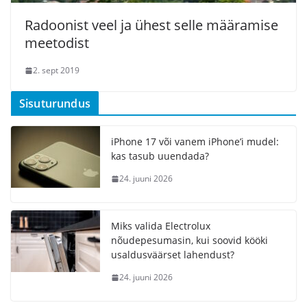
Radoonist veel ja ühest selle määramise
meetodist
2. sept 2019
Sisuturundus
iPhone 17 või vanem iPhone’i mudel:
kas tasub uuendada?
24. juuni 2026
Miks valida Electrolux
nõudepesumasin, kui soovid kööki
usaldusväärset lahendust?
24. juuni 2026