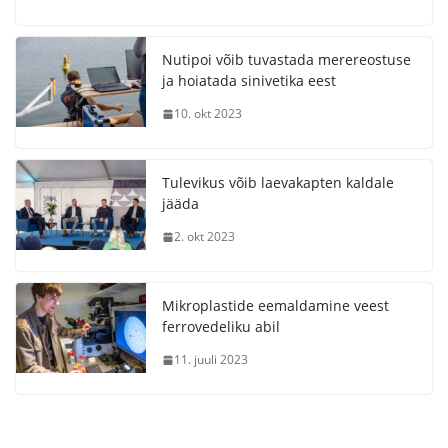
Nutipoi võib tuvastada merereostuse
ja hoiatada sinivetika eest
10. okt 2023
Tulevikus võib laevakapten kaldale
jääda
2. okt 2023
Mikroplastide eemaldamine veest
ferrovedeliku abil
11. juuli 2023