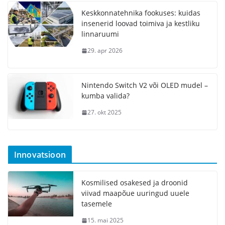
Keskkonnatehnika fookuses: kuidas
insenerid loovad toimiva ja kestliku
linnaruumi
29. apr 2026
Nintendo Switch V2 või OLED mudel –
kumba valida?
27. okt 2025
Innovatsioon
Kosmilised osakesed ja droonid
viivad maapõue uuringud uuele
tasemele
15. mai 2025