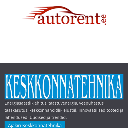
Energiasäästlik ehitus, taastuvenergia, veepuhastus,
taaskasutus, keskkonnahoidlik elustiil. Innovaatilised tooted ja
lahendused. Uudised ja trendid.
Ajakiri Keskkonnatehnika