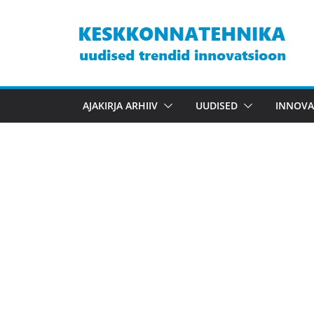
Skip
to
content
AJAKIRJA ARHIIV
UUDISED
INNOVA