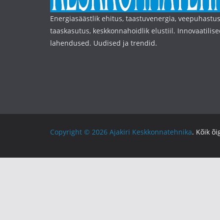
Energiasäästlik ehitus, taastuvenergia, veepuhastus
taaskasutus, keskkonnahoidlik elustiil. Innovaatilise
lahendused. Uudised ja trendid.
Copyright © 2026
Ajakiri Keskkonnatehnika
. Kõik õ