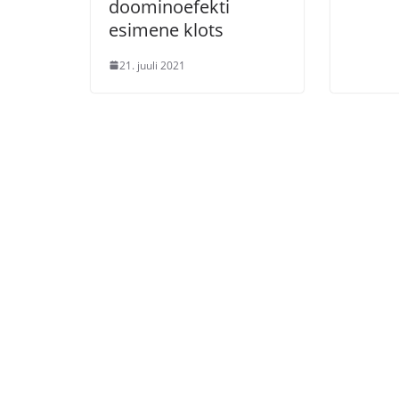
doominoefekti
esimene klots
21. juuli 2021