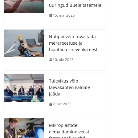
uuringud uuele tasemele
15. mai 2025
Nutipoi võib tuvastada
merereostuse ja
hoiatada sinivetika eest
10. okt 2023
Tulevikus võib
laevakapten kaldale
jääda
2. okt 2023
Mikroplastide
eemaldamine veest