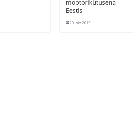
mootorikütusena
Eestis
20. okt 2019