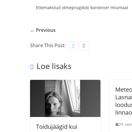
Ettemakstud olmeprügikoti konteiner Hiiumaal
← Previous
Share This Post:
Loe lisaks
Meteor
Lasna
loodu
linnao
24. sep
Toidujäägid kui