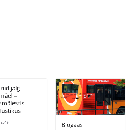
iidijälg
mäel –
smälestis
lustikus
t 2019
Biogaas