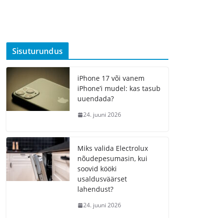
Sisuturundus
iPhone 17 või vanem
iPhone’i mudel: kas tasub
uuendada?
24. juuni 2026
Miks valida Electrolux
nõudepesumasin, kui
soovid kööki
usaldusväärset
lahendust?
24. juuni 2026