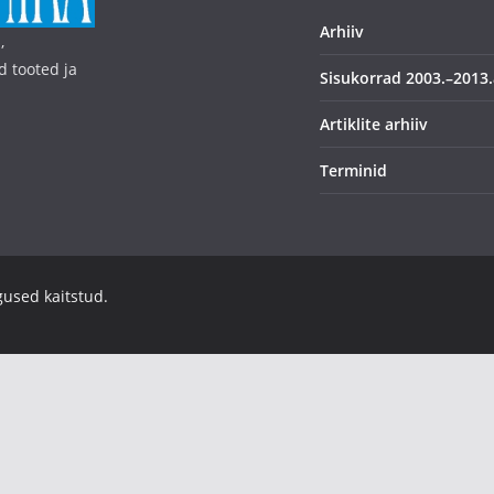
Arhiiv
,
d tooted ja
Sisukorrad 2003.–2013.
Artiklite arhiiv
Terminid
igused kaitstud.