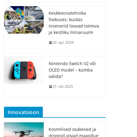
Keskkonnatehnika
fookuses: kuidas
insenerid loovad toimiva
ja kestliku linnaruumi
29. apr 2026
Nintendo Switch V2 või
OLED mudel – kumba
valida?
27. okt 2025
Innovatsioon
Kosmilised osakesed ja
droonid viivad maapõue