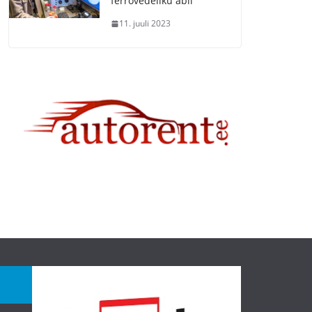
ferrovedeliku abil
11. juuli 2023