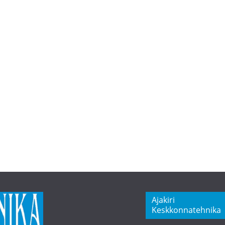
Ajakiri
Keskkonnatehnika