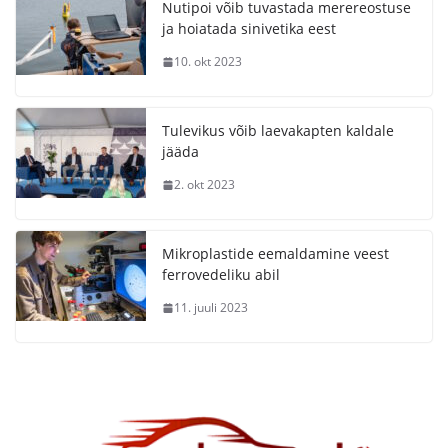
Nutipoi võib tuvastada merereostuse
ja hoiatada sinivetika eest
10. okt 2023
Tulevikus võib laevakapten kaldale
jääda
2. okt 2023
Mikroplastide eemaldamine veest
ferrovedeliku abil
11. juuli 2023