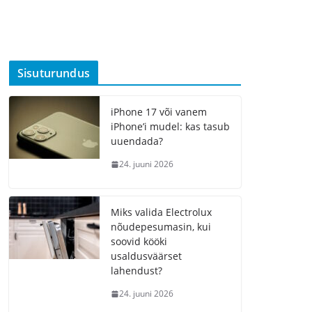
Sisuturundus
iPhone 17 või vanem
iPhone’i mudel: kas tasub
uuendada?
24. juuni 2026
Miks valida Electrolux
nõudepesumasin, kui
soovid kööki
usaldusväärset
lahendust?
24. juuni 2026