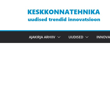
Skip
to
content
AJAKIRJA ARHIIV
UUDISED
INNOVA