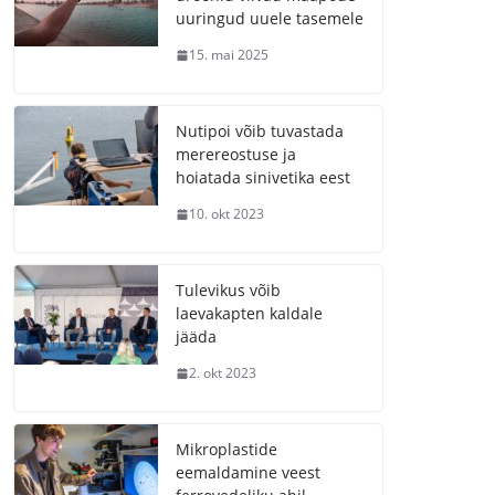
uuringud uuele tasemele
15. mai 2025
Nutipoi võib tuvastada
merereostuse ja
hoiatada sinivetika eest
10. okt 2023
Tulevikus võib
laevakapten kaldale
jääda
2. okt 2023
Mikroplastide
eemaldamine veest