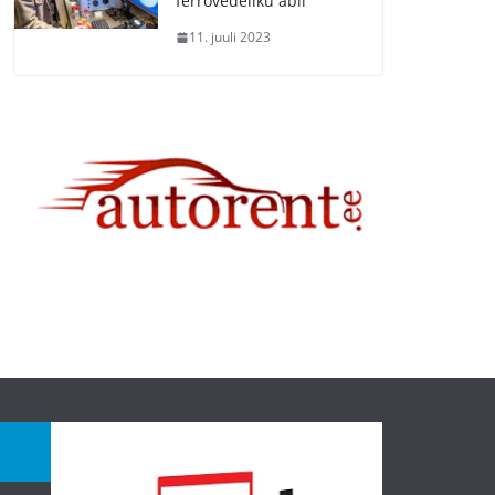
ferrovedeliku abil
11. juuli 2023