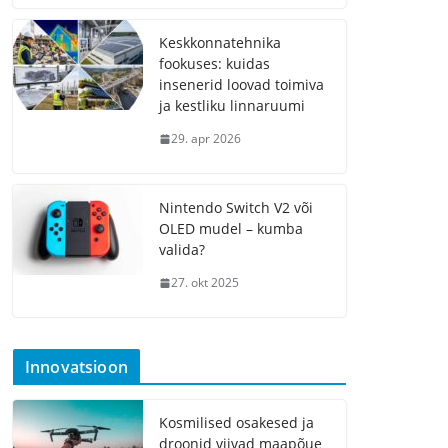
Keskkonnatehnika
fookuses: kuidas
insenerid loovad toimiva
ja kestliku linnaruumi
29. apr 2026
Nintendo Switch V2 või
OLED mudel – kumba
valida?
27. okt 2025
Innovatsioon
Kosmilised osakesed ja
droonid viivad maapõue