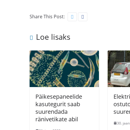
Share This Post:
Loe lisaks
Päikesepaneelide
Elektr
kasutegurit saab
ostuto
suurendada
suure
ränivetikate abil
30. jaa