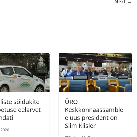
Next →
iliste sõidukite
ÜRO
etuse eelarvet
Keskkonnaassamble
ndati
e uus president on
Siim Kiisler
n 2020