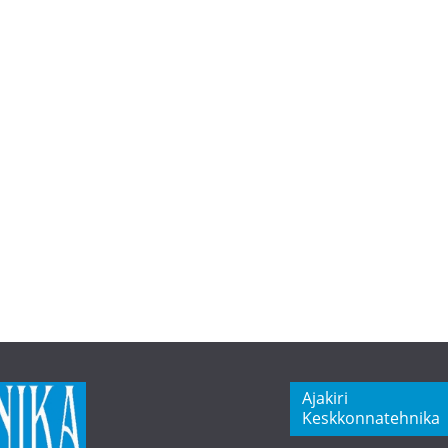
Ajakiri
Keskkonnatehnika