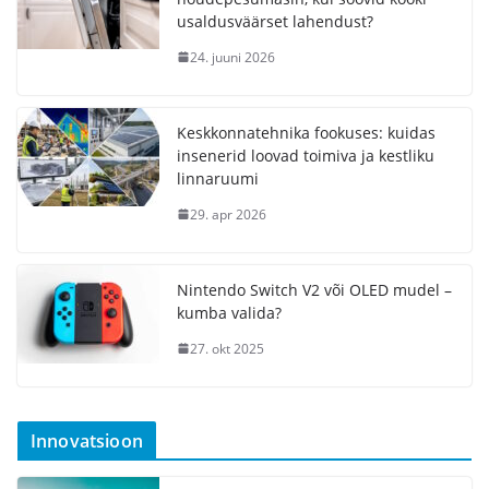
usaldusväärset lahendust?
24. juuni 2026
Keskkonnatehnika fookuses: kuidas
insenerid loovad toimiva ja kestliku
linnaruumi
29. apr 2026
Nintendo Switch V2 või OLED mudel –
kumba valida?
27. okt 2025
Innovatsioon