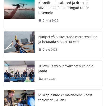
Kosmilised osakesed ja droonid
viivad maapõue uuringud uuele
tasemele
15. mai 2025
Nutipoi võib tuvastada merereostuse
ja hoiatada sinivetika eest
10. okt 2023
Tulevikus võib laevakapten kaldale
jääda
2. okt 2023
Mikroplastide eemaldamine veest
ferrovedeliku abil