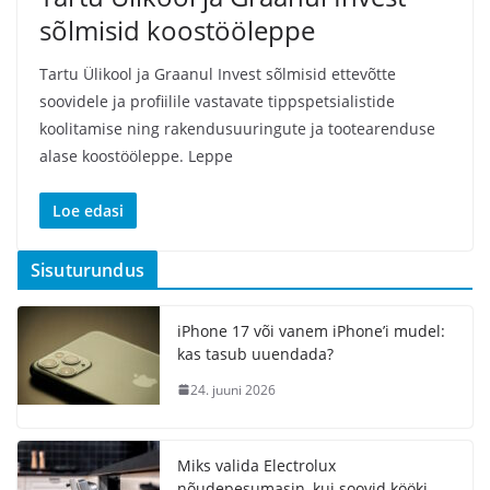
sõlmisid koostööleppe
Tartu Ülikool ja Graanul Invest sõlmisid ettevõtte
soovidele ja profiilile vastavate tippspetsialistide
koolitamise ning rakendusuuringute ja tootearenduse
alase koostööleppe. Leppe
Loe edasi
Sisuturundus
iPhone 17 või vanem iPhone’i mudel:
kas tasub uuendada?
24. juuni 2026
Miks valida Electrolux
nõudepesumasin, kui soovid kööki