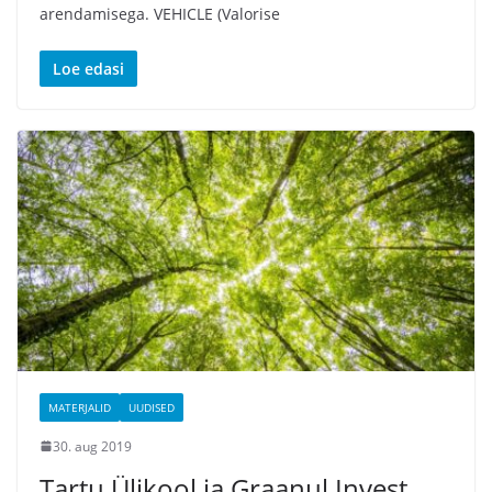
arendamisega. VEHICLE (Valorise
Loe edasi
MATERJALID
UUDISED
30. aug 2019
Tartu Ülikool ja Graanul Invest