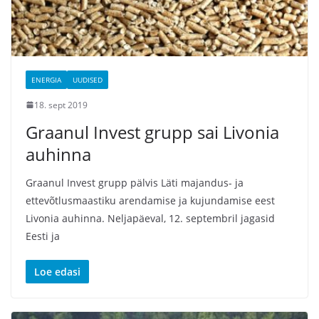
ENERGIA
UUDISED
18. sept 2019
Graanul Invest grupp sai Livonia
auhinna
Graanul Invest grupp pälvis Läti majandus- ja
ettevõtlusmaastiku arendamise ja kujundamise eest
Livonia auhinna. Neljapäeval, 12. septembril jagasid
Eesti ja
Loe edasi