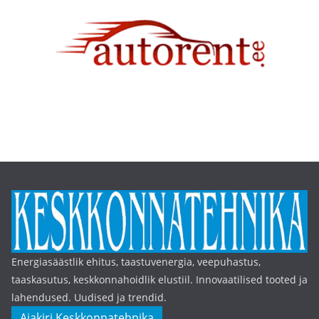
Energiasäästlik ehitus, taastuvenergia, veepuhastus,
taaskasutus, keskkonnahoidlik elustiil. Innovaatilised tooted ja
lahendused. Uudised ja trendid.
Ajakiri Keskkonnatehnika