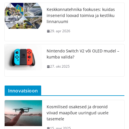
Keskkonnatehnika fookuses: kuidas
insenerid loovad toimiva ja kestliku
linnaruumi
29. apr 2026
Nintendo Switch V2 või OLED mudel –
kumba valida?
27. okt 2025
Innovatsioon
Kosmilised osakesed ja droonid
viivad maapõue uuringud uuele
tasemele
15. mai 2025