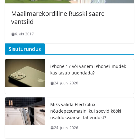
Maailmarekordiline Russki saare
vantsild
6. okt 2017
Sisuturundus
iPhone 17 või vanem iPhone’i mudel:
kas tasub uuendada?
24. juuni 2026
Miks valida Electrolux
nõudepesumasin, kui soovid kööki
usaldusväärset lahendust?
24. juuni 2026