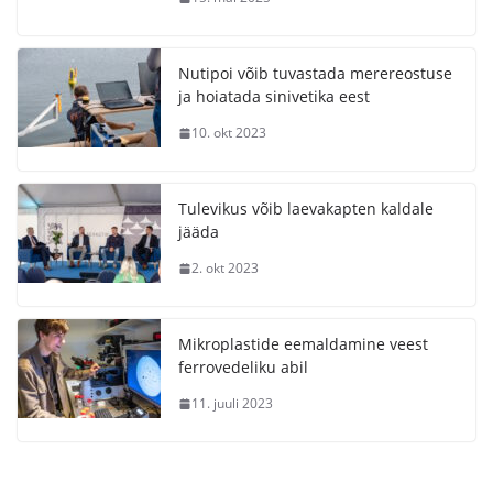
Nutipoi võib tuvastada merereostuse
ja hoiatada sinivetika eest
10. okt 2023
Tulevikus võib laevakapten kaldale
jääda
2. okt 2023
Mikroplastide eemaldamine veest
ferrovedeliku abil
11. juuli 2023