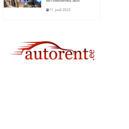
ferrovedeliku abil
11. juuli 2023