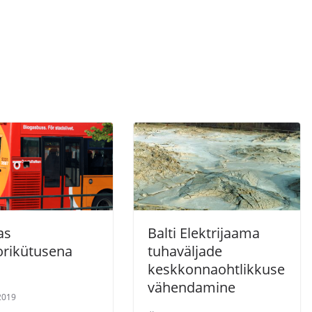
as
Balti Elektrijaama
rikütusena
tuhaväljade
keskkonnaohtlikkuse
vähendamine
 2019