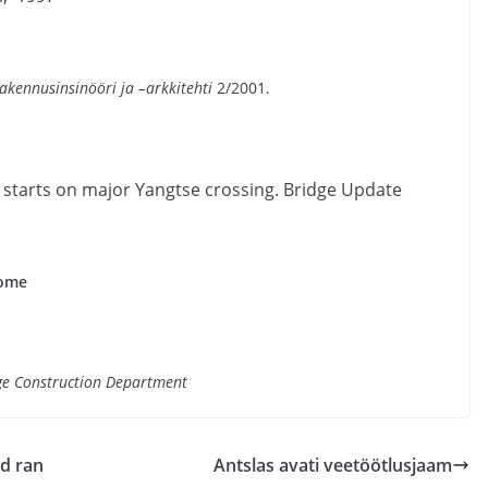
akennusinsinööri ja –arkkitehti
2/2001.
starts on major Yangtse crossing. Bridge Update
oome
dge Construction Department
d ran
Antslas avati veetöötlusjaam