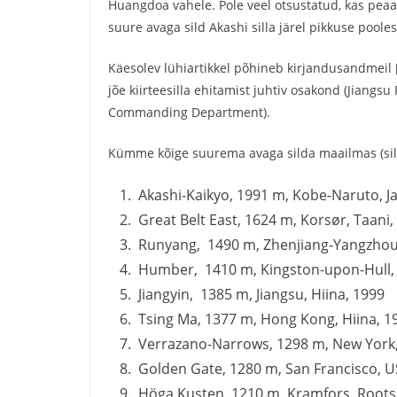
Huangdoa vahele. Pole veel otsustatud, kas peaav
suure avaga sild Akashi silla järel pikkuse poole
Käesolev lühiartikkel põhineb kirjandusandmeil [1
jõe kiirteesilla ehitamist juhtiv osakond (Jiangs
Commanding Department).
Kümme kõige suurema avaga silda maailmas (sild
Akashi-Kaikyo, 1991 m, Kobe-Naruto, J
Great Belt East, 1624 m, Korsør, Taani,
Runyang, 1490 m, Zhenjiang-Yangzhou,
Humber, 1410 m, Kingston-upon-Hull, 
Jiangyin, 1385 m, Jiangsu, Hiina, 1999
Tsing Ma, 1377 m, Hong Kong, Hiina, 1
Verrazano-Narrows, 1298 m, New York,
Golden Gate, 1280 m, San Francisco, 
Höga Kusten, 1210 m, Kramfors, Roots