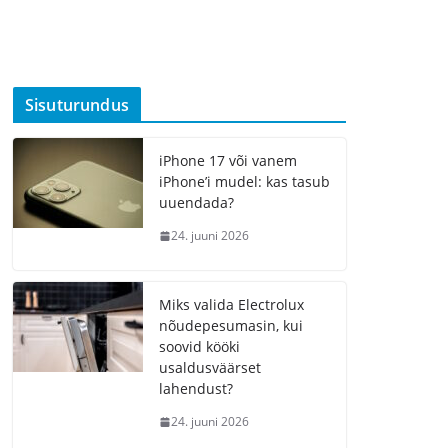
Sisuturundus
iPhone 17 või vanem
iPhone’i mudel: kas tasub
uuendada?
24. juuni 2026
Miks valida Electrolux
nõudepesumasin, kui
soovid kööki
usaldusväärset
lahendust?
24. juuni 2026