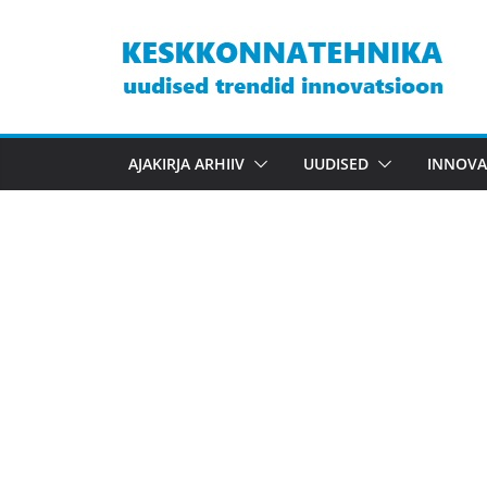
Skip
to
content
AJAKIRJA ARHIIV
UUDISED
INNOVA