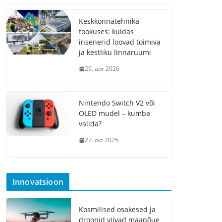
Keskkonnatehnika
fookuses: kuidas
insenerid loovad toimiva
ja kestliku linnaruumi
29. apr 2026
Nintendo Switch V2 või
OLED mudel – kumba
valida?
27. okt 2025
Innovatsioon
Kosmilised osakesed ja
droonid viivad maapõue