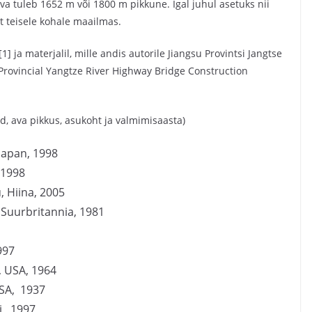
a tuleb 1652 m või 1800 m pikkune. Igal juhul asetuks nii
st teisele kohale maailmas.
] ja materjalil, mille andis autorile Jiangsu Provintsi Jangtse
u Provincial Yangtze River Highway Bridge Construction
, ava pikkus, asukoht ja valmimisaasta)
aapan, 1998
 1998
 Hiina, 2005
Suurbritannia, 1981
997
 USA, 1964
USA, 1937
i, 1997