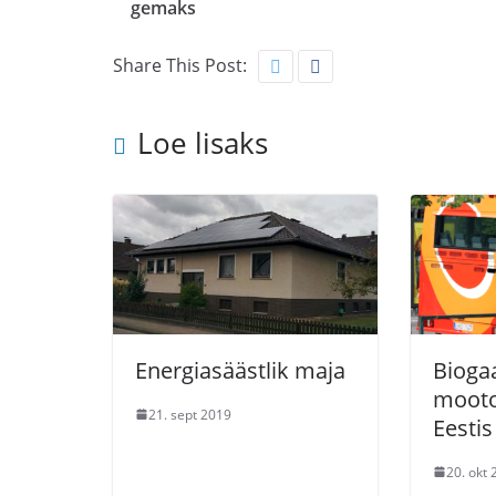
gemaks
Share This Post:
Loe lisaks
Energiasäästlik maja
Bioga
mooto
21. sept 2019
Eestis
20. okt