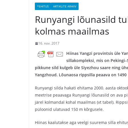
*EHITUS
ARTIKLITE ARHIIV
Runyangi lõunasild tu
kolmas maailmas
16. nov. 2017
Hiinas Yangzi provintsis üle Ya
sillakompleksi, mis on Pekingi–
pikkune sild kulgeb üle Siyezhou saare ning üh
Yangzhoud. Lõunaosa rippsilla peaava on 1490
Runyangi silda hakati ehitama 2000. aasta oktoo
meetrise peaavaga Runyangi lõunasild on ava pik
järel kolmandal kohal maailmas (vt tabel). Ripps
püloonid ulatuvad 150 m kõrgusele.
Hiinas kaalutakse aga veelgi suurema silla ehitu