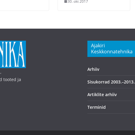
30. okt 2017
Ajakiri
Keskkonnatehnika
Arhiiv
,
d tooted ja
Sisukorrad 2003.–2013.
Artiklite arhiiv
Terminid