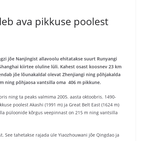
leb ava pikkuse poolest
ngzi jõe Nanjingist allavoolu ehitatakse suurt Runyangi
Shanghai kiirtee oluline lüli. Kahest osast koosnev 23 km
endab jõe lõunakaldal olevat Zhenjiangi ning põhjakalda
 m ning põhjaosa vantsilla oma 406 m pikkune.
bris ning ta peaks valmima 2005. aasta oktoobris. 1490-
kuse poolest Akashi (1991 m) ja Great Belt East (1624 m)
illa püloonide kõrgus veepinnast on 215 m ning vantsilla
st. See tahetakse rajada üle Yiaozhouwani jõe Qingdao ja