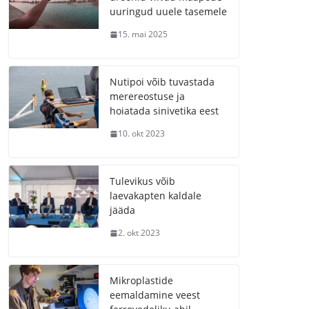
uuringud uuele tasemele
15. mai 2025
Nutipoi võib tuvastada
merereostuse ja
hoiatada sinivetika eest
10. okt 2023
Tulevikus võib
laevakapten kaldale
jääda
2. okt 2023
Mikroplastide
eemaldamine veest