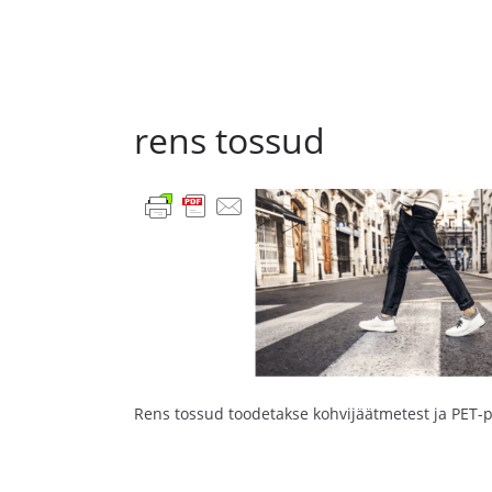
rens tossud
Rens tossud toodetakse kohvijäätmetest ja PET-p