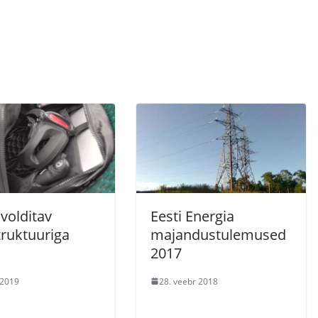
volditav
Eesti Energia
truktuuriga
majandustulemused
2017
 2019
28. veebr 2018