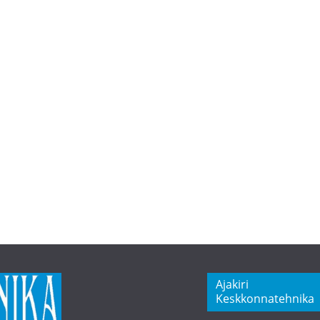
Ajakiri
Keskkonnatehnika