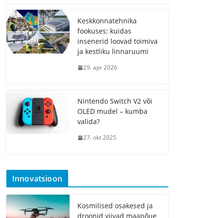
Keskkonnatehnika
fookuses: kuidas
insenerid loovad toimiva
ja kestliku linnaruumi
29. apr 2026
Nintendo Switch V2 või
OLED mudel – kumba
valida?
27. okt 2025
Innovatsioon
Kosmilised osakesed ja
droonid viivad maapõue