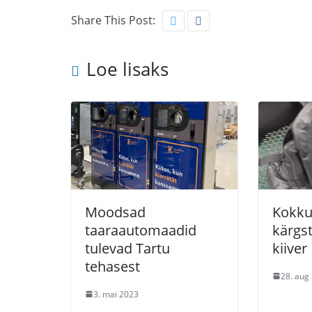
Share This Post:
Loe lisaks
Moodsad
Kokku
taaraautomaadid
kärgs
tulevad Tartu
kiiver
tehasest
28. aug
3. mai 2023