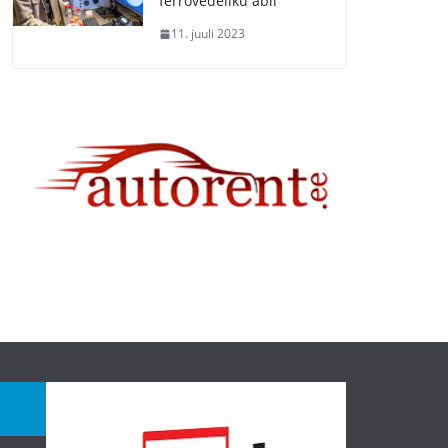
ferrovedeliku abil
11. juuli 2023