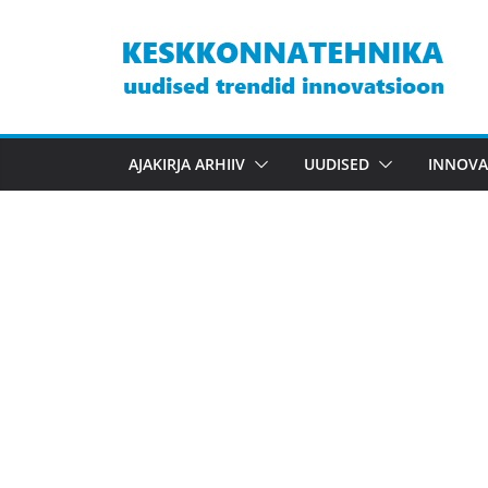
Skip
to
content
AJAKIRJA ARHIIV
UUDISED
INNOVA