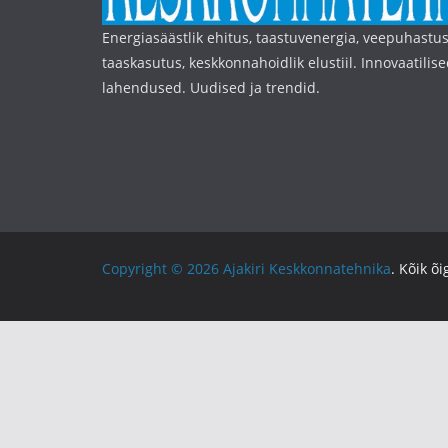
Energiasäästlik ehitus, taastuvenergia, veepuhastus
taaskasutus, keskkonnahoidlik elustiil. Innovaatilise
lahendused. Uudised ja trendid.
Copyright © 2026
Ajakiri Keskkonnatehnika
. Kõik õ