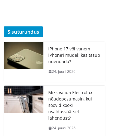
Sisuturundus
iPhone 17 või vanem
iPhone’i mudel: kas tasub
uuendada?
24. juuni 2026
Miks valida Electrolux
nõudepesumasin, kui
soovid kööki
usaldusväärset
lahendust?
24. juuni 2026