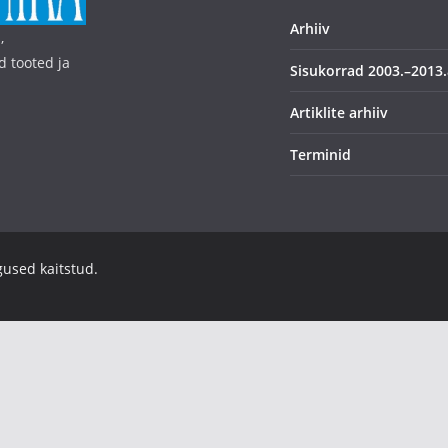
Arhiiv
,
d tooted ja
Sisukorrad 2003.–2013.
Artiklite arhiiv
Terminid
igused kaitstud.