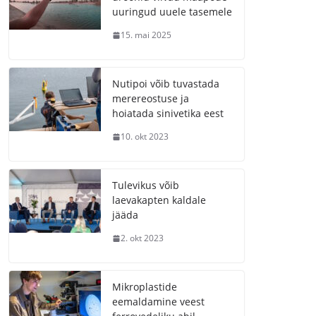
uuringud uuele tasemele
15. mai 2025
Nutipoi võib tuvastada
merereostuse ja
hoiatada sinivetika eest
10. okt 2023
Tulevikus võib
laevakapten kaldale
jääda
2. okt 2023
Mikroplastide
eemaldamine veest