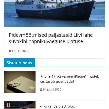
Pidevmõõtmised paljastasid Liivi lahe
süvakihi hapnikuvaeguse ulatuse
12. okt 2023
Sisuturundus
iPhone 17 või vanem iPhone’i mudel:
kas tasub uuendada?
24. juuni 2026
Miks valida Electrolux