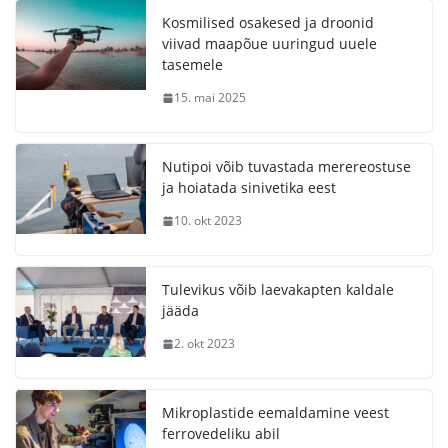
Kosmilised osakesed ja droonid
viivad maapõue uuringud uuele
tasemele
15. mai 2025
Nutipoi võib tuvastada merereostuse
ja hoiatada sinivetika eest
10. okt 2023
Tulevikus võib laevakapten kaldale
jääda
2. okt 2023
Mikroplastide eemaldamine veest
ferrovedeliku abil