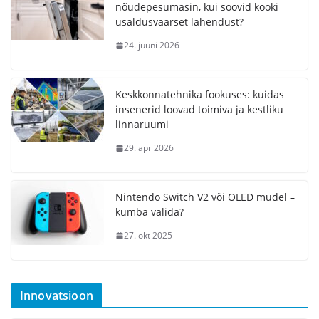
nõudepesumasin, kui soovid kööki
usaldusväärset lahendust?
24. juuni 2026
Keskkonnatehnika fookuses: kuidas
insenerid loovad toimiva ja kestliku
linnaruumi
29. apr 2026
Nintendo Switch V2 või OLED mudel –
kumba valida?
27. okt 2025
Innovatsioon