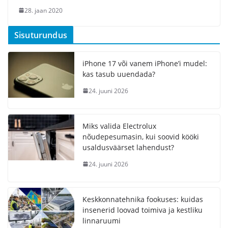
28. jaan 2020
Sisuturundus
iPhone 17 või vanem iPhone’i mudel:
kas tasub uuendada?
24. juuni 2026
Miks valida Electrolux
nõudepesumasin, kui soovid kööki
usaldusväärset lahendust?
24. juuni 2026
Keskkonnatehnika fookuses: kuidas
insenerid loovad toimiva ja kestliku
linnaruumi