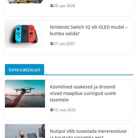
29. apr 2026
Nintendo Switch V2 või OLED mudel –
kumba valida?
27. okt 2025
Innovatsioon
Kosmilised osakesed ja droonid
viivad maapõue uuringud uuele
tasemele
15. mai 2025
Nutipoi võib tuvastada merereostuse
ja hoiatada sinivetika eest